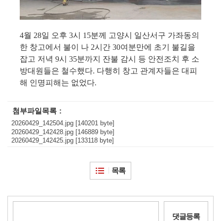
4
월
28
일 오후
3
시
15
분께 고양시 일산서구 가좌동의
한 창고에서 불이 나
2
시간
30
여분만에 초기 불길을
잡고 저녁
9
시
35
분까지 잔불 감시 등 안전조치 후 소
방대원들은 철수했다
.
다행히 창고 관계자들은 대피
해 인명피해는 없었다
.
첨부파일목록
20260429_142504.jpg [140201 byte]
20260429_142428.jpg [146889 byte]
20260429_142425.jpg [133118 byte]
목록
댓글등록