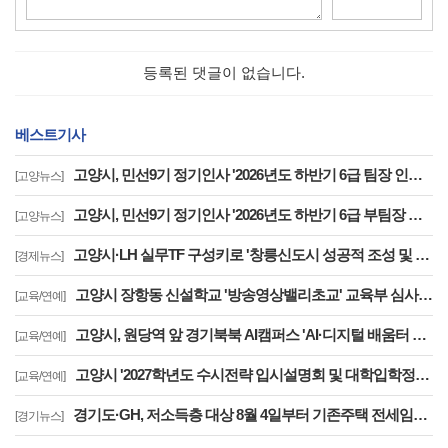
등록된 댓글이 없습니다.
베스트기사
고양시, 민선9기 정기인사 '2026년도 하반기 6급 팀장 인사발령 사항'
[고양뉴스]
고양시, 민선9기 정기인사 '2026년도 하반기 6급 부팀장 이하 인사발령 사항'
[고양뉴스]
고양시·LH 실무TF 구성키로 '창릉신도시 성공적 조성 및 자족기능 강화 협력'
[경제뉴스]
고양시 장항동 신설학교 '방송영상밸리초교' 교육부 심사 통과··2030년 개교
[교육/연예]
고양시, 원당역 앞 경기북북 AI캠퍼스 'AI·디지털 배움터 체험존' 12월까지 운영
[교육/연예]
고양시 '2027학년도 수시전략 입시설명회 및 대학입학정보박람회' 8일 개최
[교육/연예]
경기도·GH, 저소득층 대상 8월 4일부터 기존주택 전세임대 입주자 상시 모집
[경기뉴스]