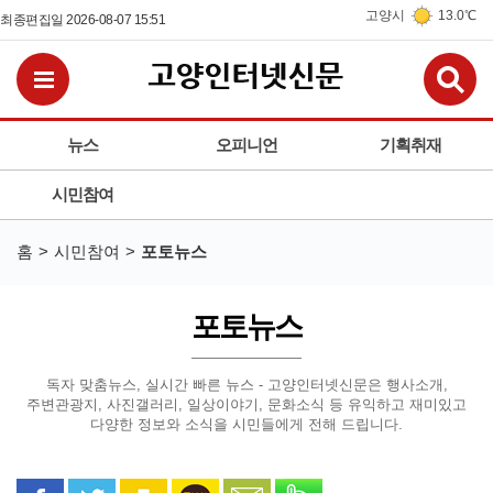
고양시
13.0℃
최종편집일 2026-08-07 15:51
검
전체메뉴보기
뉴스
오피니언
기획취재
시민참여
홈
시민참여
포토뉴스
포토뉴스
독자 맞춤뉴스, 실시간 빠른 뉴스 - 고양인터넷신문은
행사소개,
주변관광지, 사진갤러리, 일상이야기, 문화소식 등
유익하고 재미있고
다양한 정보와 소식을 시민들에게 전해 드립니다.
페이스북으로 공유
트위터로 공유
카카오 스토리로 공유
카카오톡으로 공유
문자로 공유
밴드로 공유