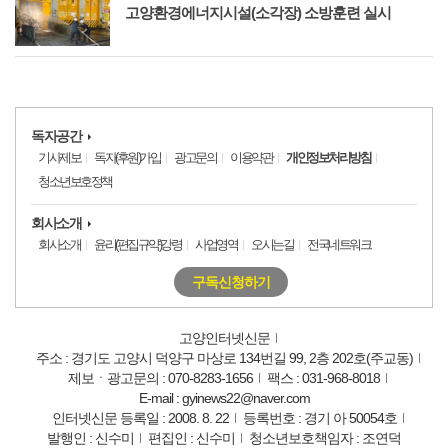
고양환경에너지시설(소각장) 소방훈련 실시
독자공간
기사제보
독자(후원)가입
광고문의
이용약관
개인정보처리방침
청소년보호정책
회사소개
회사소개
윤리(편집규약)강령
사업영역
오시는길
전국네트워크
구독신청하기
고양인터넷신문
주소 : 경기도 고양시 덕양구 마상로 134번길 99, 2층 202호(주교동)
제보ㆍ광고문의 : 070-8283-1656
팩스 : 031-968-8018
E-mail : gyinews22@naver.com
인터넷신문 등록일 : 2008. 8. 22
등록번호 : 경기 아 50054호
발행인 : 신수미
편집인 : 신수미
청소년보호책임자 : 조연덕