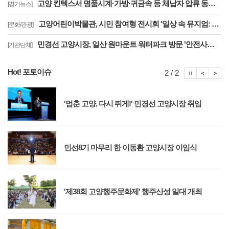
고양 킨텍스서 명품시계·가방·귀금속 등 체납자 압류 동산 620점 공개 경매
[경기뉴스]
고양어린이박물관, 시민 참여형 전시회 '일상 속 뮤지엄: 잠시, 마음' 8월 개최
[문화/관광]
민경선 고양시장, 일산 원마운트 워터파크 방문 '안전사고 방지 대책 점검'
[기관단체]
Hot! 포토이슈
포토이슈
포토
포
2 / 2
'멈춘 고양, 다시 뛰게!' 민경선 고양시장 취임
민선8기 마무리 한 이동환 고양시장 이임식
'제38회 고양행주문화제' 행주산성 일대 개최