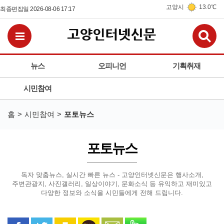
고양시
13.0℃
최종편집일 2026-08-06 17:17
검
전체메뉴보기
뉴스
오피니언
기획취재
시민참여
홈
시민참여
포토뉴스
포토뉴스
독자 맞춤뉴스, 실시간 빠른 뉴스 - 고양인터넷신문은
행사소개,
주변관광지, 사진갤러리, 일상이야기, 문화소식 등
유익하고 재미있고
다양한 정보와 소식을 시민들에게 전해 드립니다.
페이스북으로 공유
트위터로 공유
카카오 스토리로 공유
카카오톡으로 공유
문자로 공유
밴드로 공유