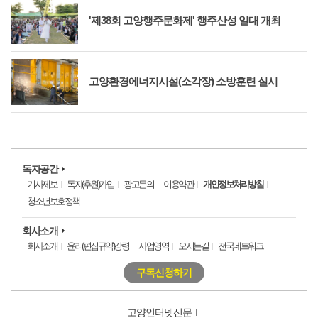
'제38회 고양행주문화제' 행주산성 일대 개최
고양환경에너지시설(소각장) 소방훈련 실시
독자공간
기사제보
독자(후원)가입
광고문의
이용약관
개인정보처리방침
청소년보호정책
회사소개
회사소개
윤리(편집규약)강령
사업영역
오시는길
전국네트워크
구독신청하기
고양인터넷신문