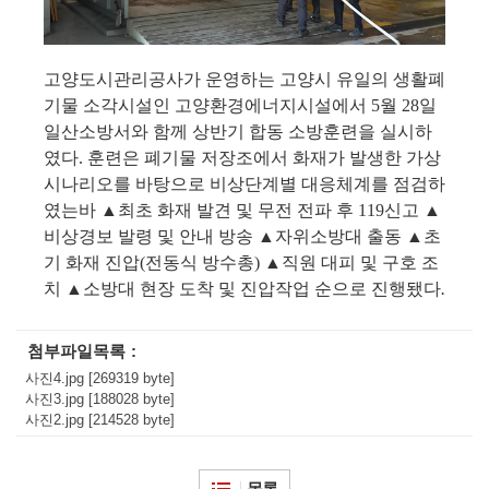
고양도시관리공사가 운영하는 고양시 유일의 생활폐
기물 소각시설인 고양환경에너지시설에서
5
월
28
일
일산소방서와 함께 상반기 합동 소방훈련을 실시하
였다
.
훈련은 폐기물 저장조에서 화재가 발생한 가상
시나리오를 바탕으로 비상단계별 대응체계를 점검하
였는바
▲
최초 화재 발견 및 무전 전파 후
119
신고
▲
비상경보 발령 및 안내 방송
▲
자위소방대 출동
▲
초
기 화재 진압
(
전동식 방수총
)
▲
직원 대피 및 구호 조
치
▲
소방대 현장 도착 및 진압작업 순으로 진행됐다
.
첨부파일목록
사진4.jpg [269319 byte]
사진3.jpg [188028 byte]
사진2.jpg [214528 byte]
목록