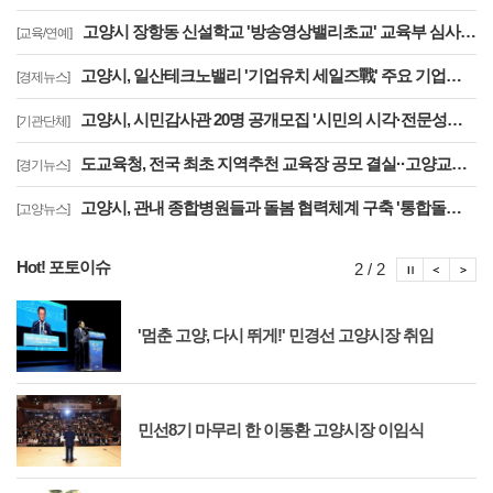
고양시 장항동 신설학교 '방송영상밸리초교' 교육부 심사 통과··2030년 개교
[교육/연예]
고양시, 일산테크노밸리 '기업유치 세일즈戰' 주요 기업에 고양시장 명의 투자 제안
[경제뉴스]
고양시, 시민감사관 20명 공개모집 '시민의 시각·전문성으로 감사행정 제고'
[기관단체]
도교육청, 전국 최초 지역추천 교육장 공모 결실··고양교육청 강현주 교육장 선발
[경기뉴스]
고양시, 관내 종합병원들과 돌봄 협력체계 구축 '통합돌봄 대상자 발굴 및 연계'
[고양뉴스]
Hot! 포토이슈
포토이슈
포토
포
2 / 2
'멈춘 고양, 다시 뛰게!' 민경선 고양시장 취임
민선8기 마무리 한 이동환 고양시장 이임식