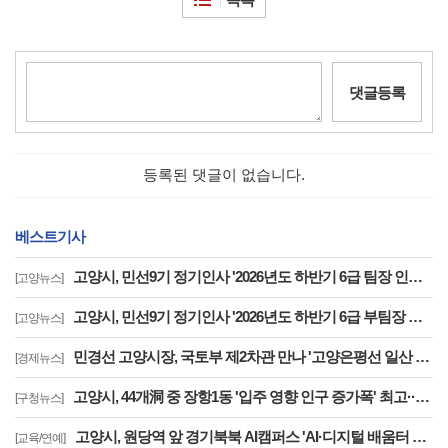
댓글등록
등록된 댓글이 없습니다.
베스트기사
고양시, 민선9기 정기인사 '2026년도 하반기 6급 팀장 인사발령 사항'
[고양뉴스]
고양시, 민선9기 정기인사 '2026년도 하반기 6급 부팀장 이하 인사발령 사항'
[고양뉴스]
민경선 고양시장, 국토부 제2차관 만나 '고양은평선 일산 연장 반영' 등 요청
[경제뉴스]
고양시, 44개洞 중 장항1동 '입주 영향 인구 증가폭' 최고··풍산동도 증가세 지속
[구청뉴스]
고양시, 원당역 앞 경기북북 AI캠퍼스 'AI·디지털 배움터 체험존' 12월까지 운영
[교육/연예]