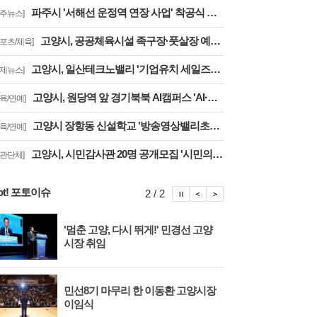
파주시 '서해선 운정역 연장 사업' 착공식 개최··김포공항까지 30분대 주파
파주뉴스]
고양시, 공공체육시설 족구장·풋살장 예약 '경기공유서비스'로 전환··투명성 강화
스포츠/체육]
고양시, 일산테크노밸리 '기업유치 세일즈戰' 주요 기업에 고양시장 명의 투자 제안
경제뉴스]
고양시, 원당역 앞 경기북북 AI캠퍼스 'AI·디지털 배움터 체험존' 12월까지 운영
교육/연예]
고양시 장항동 신설학교 '방송영상밸리초교' 교육부 심사 통과··2030년 개교
교육/연예]
고양시, 시민감사관 20명 공개모집 '시민의 시각·전문성으로 감사행정 제고'
기관단체]
ot! 포토이슈
포토이슈 정지
포토이슈 이전보기
포토이슈 다음보기
2 / 2
'멈춘 고양, 다시 뛰게!' 민경선 고양
고양
시장 취임
면 
민선8기 마무리 한 이동환 고양시장
물향
이임식
종 