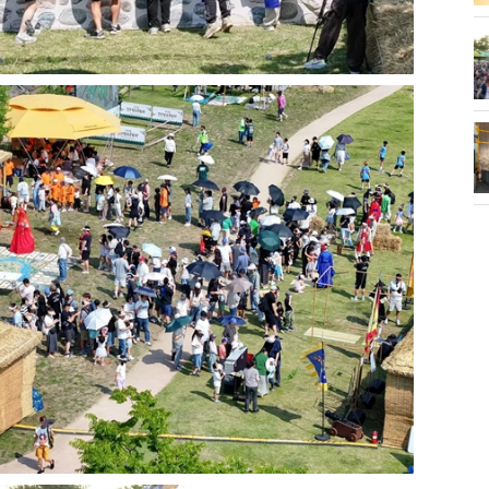
화제' 행주산성
민경선 시장, 2026 고양시장배 볼링
대회 시구
소각장) 소방
제30회 고양특례시장기 배드민턴대
회 개최