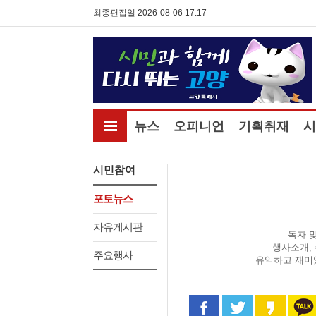
최종편집일 2026-08-06 17:17
전체메뉴보기
뉴스
오피니언
기획취재
시
시민참여
포토뉴스
자유게시판
독자 
행사소개,
주요행사
유익하고 재미
페이스북으로 공유
트위터로 공
카카오