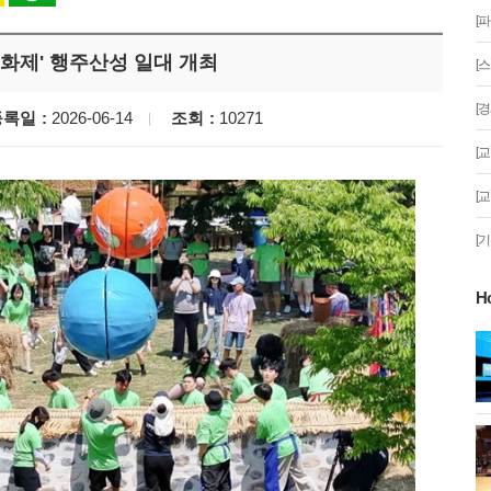
[
문화제' 행주산성 일대 개최
[
[
등록일
2026-06-14
조회
10271
[
[
[
H
게!' 민경선 고양
고양시 폭염특보에 '도로 살수차' 전
면 가동
 이동환 고양시장
물향기수목원 무궁화 절정 '50여 품
종 감상'