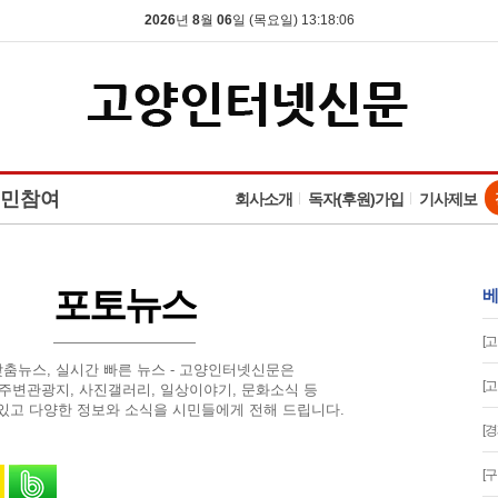
2026
년
8
월
06
일 (목요일) 13:18:07
민참여
회사소개
독자(후원)가입
기사제보
포토뉴스
베
[
맞춤뉴스, 실시간 빠른 뉴스 - 고양인터넷신문은
[
 주변관광지, 사진갤러리, 일상이야기, 문화소식 등
있고 다양한 정보와 소식을 시민들에게 전해 드립니다.
[
유
 스토리로 공유
카카오톡으로 공유
밴드로 공유
[