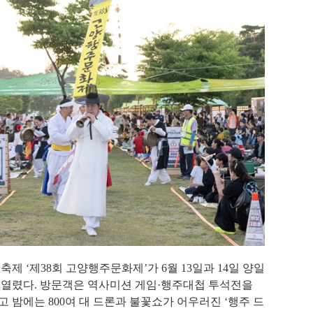
 축제
‘
제
38
회 고양행주문화제
’
가
6
월
13
일과
14
일 양일
 열렸다
.
방문객은 역사미션 게임
·
행주대첩 투석전을
고 밤에는
800
여 대 드론과 불꽃쇼가 어우러진
‘
행주 드