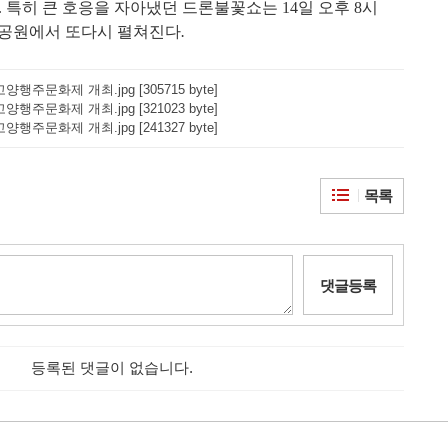
.
특히 큰 호응을 자아냈던 드론불꽃쇼는
14
일 오후
8
시
사공원에서 또다시 펼쳐진다
.
고양행주문화제 개최.jpg [305715 byte]
고양행주문화제 개최.jpg [321023 byte]
고양행주문화제 개최.jpg [241327 byte]
목록
댓글등록
등록된 댓글이 없습니다.