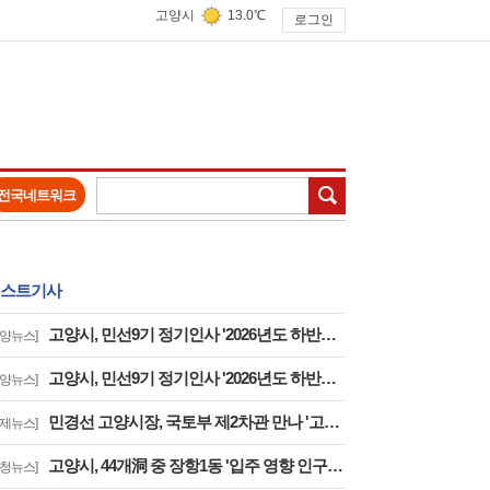
고양시
13.0℃
로그인
검색
전국네트워크
스트기사
고양시, 민선9기 정기인사 '2026년도 하반기 6급 팀장 인사발령 사항'
고양뉴스]
고양시, 민선9기 정기인사 '2026년도 하반기 6급 부팀장 이하 인사발령 사항'
고양뉴스]
민경선 고양시장, 국토부 제2차관 만나 '고양은평선 일산 연장 반영' 등 요청
경제뉴스]
고양시, 44개洞 중 장항1동 '입주 영향 인구 증가폭' 최고··풍산동도 증가세 지속
구청뉴스]