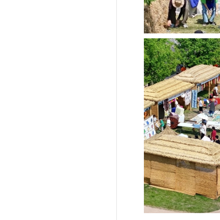
'제38회 고양행주문
일대 개최
고양환경에너지시설(
훈련 실시