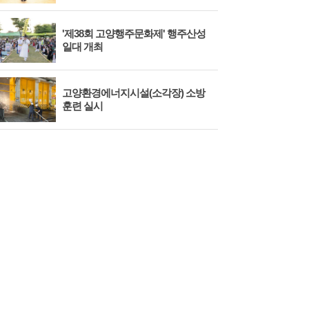
'제38회 고양행주문화제' 행주산성
민경
일대 개최
대회
고양환경에너지시설(소각장) 소방
제3
훈련 실시
회 