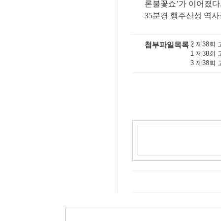
론불꽃쇼
’
가 이어졌다
35
분경 행주산성 역
첨부파일목록
2 제38회 
1 제38회 
3 제38회 