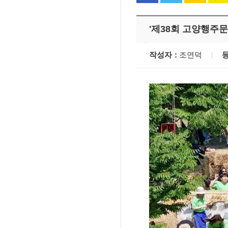
'제38회 고양행주
작성자
조연덕
'멈춘 고양, 다시 뛰
시장 취임
민선8기 마무리 한
이임식