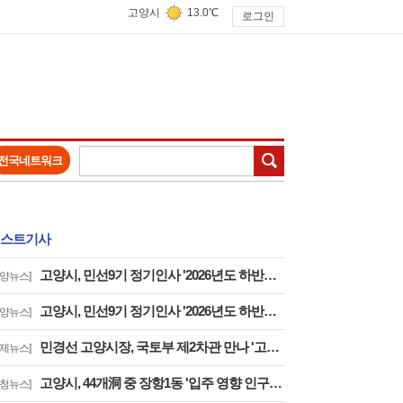
고양시
13.0℃
로그인
검색
전국네트워크
스트기사
고양시, 민선9기 정기인사 '2026년도 하반기 6급 팀장 인사발령 사항'
고양뉴스]
고양시, 민선9기 정기인사 '2026년도 하반기 6급 부팀장 이하 인사발령 사항'
고양뉴스]
민경선 고양시장, 국토부 제2차관 만나 '고양은평선 일산 연장 반영' 등 요청
경제뉴스]
고양시, 44개洞 중 장항1동 '입주 영향 인구 증가폭' 최고··풍산동도 증가세 지속
구청뉴스]