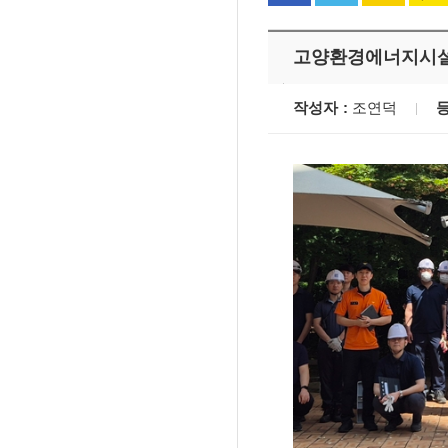
고양환경에너지시설
작성자
조연덕
'멈춘 고양, 다시 뛰
시장 취임
민선8기 마무리 한
이임식