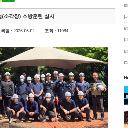
[
(소각장) 소방훈련 실시
[
[
등록일
2026-06-02
조회
11084
[
[
[
H
게!' 민경선 고양
고양시 폭염특보에 '도로 살수차' 전
면 가동
 이동환 고양시장
물향기수목원 무궁화 절정 '50여 품
종 감상'