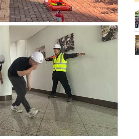
화제' 행주산성
민경선 시장, 2026 고양시장배 볼링
대회 시구
소각장) 소방
제30회 고양특례시장기 배드민턴대
회 개최