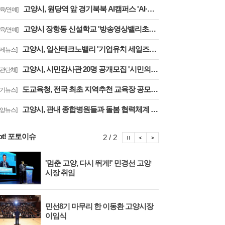
고양시, 원당역 앞 경기북북 AI캠퍼스 'AI·디지털 배움터 체험존' 12월까지 운영
교육/연예]
고양시 장항동 신설학교 '방송영상밸리초교' 교육부 심사 통과··2030년 개교
교육/연예]
고양시, 일산테크노밸리 '기업유치 세일즈戰' 주요 기업에 고양시장 명의 투자 제안
경제뉴스]
고양시, 시민감사관 20명 공개모집 '시민의 시각·전문성으로 감사행정 제고'
기관단체]
도교육청, 전국 최초 지역추천 교육장 공모 결실··고양교육청 강현주 교육장 선발
경기뉴스]
고양시, 관내 종합병원들과 돌봄 협력체계 구축 '통합돌봄 대상자 발굴 및 연계'
고양뉴스]
ot! 포토이슈
포토이슈 정지
포토이슈 이전보기
포토이슈 다음보기
2 / 2
'멈춘 고양, 다시 뛰게!' 민경선 고양
고양
시장 취임
면 
민선8기 마무리 한 이동환 고양시장
물향
이임식
종 