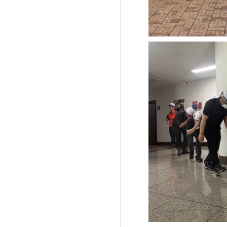
'제38회 고양행주문
일대 개최
고양환경에너지시설(
훈련 실시