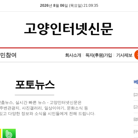
2026
년
8
월
06
일 (목요일) 21:09:35
민참여
회사소개
독자(후원)가입
기사제보
포토뉴스
베
[
맞춤뉴스, 실시간 빠른 뉴스 - 고양인터넷신문은
[
 주변관광지, 사진갤러리, 일상이야기, 문화소식 등
있고 다양한 정보와 소식을 시민들에게 전해 드립니다.
[
유
 스토리로 공유
카카오톡으로 공유
밴드로 공유
[