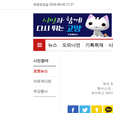
최종편집일 2026-08-06 17:17
전체메뉴보기
뉴스
오피니언
기획취재
시
시민참여
포토뉴스
자유게시판
독자 
행사소개,
주요행사
유익하고 재미
페이스북으로 공유
트위터로 공
카카오