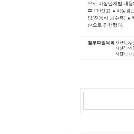
으로 비상단계별 대
후
119
신고
▲
비상경보
압
(
전동식 방수총
)
▲
순으로 진행됐다
.
첨부파일목록
사진4.jpg [
사진3.jpg [
사진2.jpg [