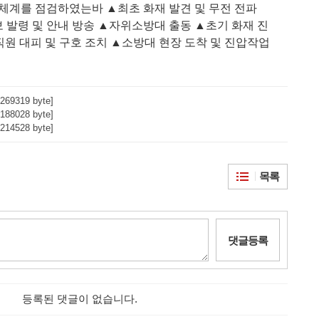
응체계를 점검하였는바
▲
최초 화재 발견 및 무전 전파
 발령 및 안내 방송
▲
자위소방대 출동
▲
초기 화재 진
직원 대피 및 구호 조치
▲
소방대 현장 도착 및 진압작업
269319 byte]
188028 byte]
214528 byte]
목록
댓글등록
등록된 댓글이 없습니다.