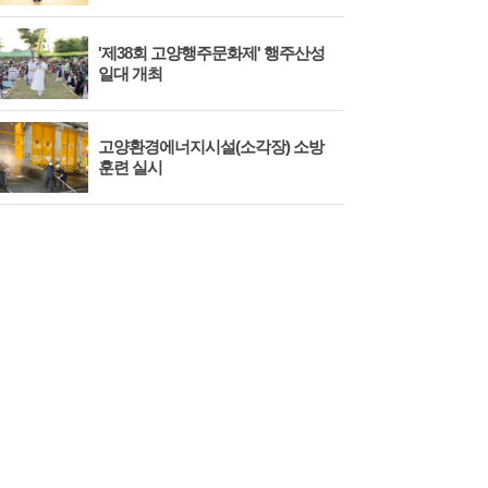
'제38회 고양행주문화제' 행주산성
민경
일대 개최
대회
고양환경에너지시설(소각장) 소방
제3
훈련 실시
회 