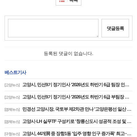
댓글등록
등록된 댓글이 없습니다.
베스트기사
고양시, 민선9기 정기인사 '2026년도 하반기 6급 팀장 인사발령 사항'
[고양뉴스]
고양시, 민선9기 정기인사 '2026년도 하반기 6급 부팀장 이하 인사발령 사항'
[고양뉴스]
민경선 고양시장, 국토부 제2차관 만나 '고양은평선 일산 연장 반영' 등 요청
[경제뉴스]
고양시·LH 실무TF 구성키로 '창릉신도시 성공적 조성 및 자족기능 강화 협력'
[경제뉴스]
고양시, 44개洞 중 장항1동 '입주 영향 인구 증가폭' 최고··풍산동도 증가세 지속
[구청뉴스]