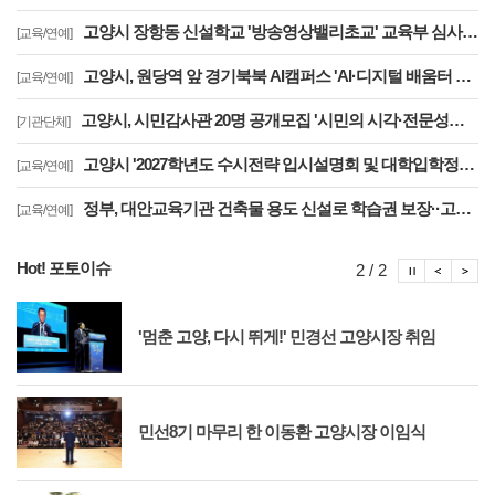
고양시 장항동 신설학교 '방송영상밸리초교' 교육부 심사 통과··2030년 개교
[교육/연예]
고양시, 원당역 앞 경기북북 AI캠퍼스 'AI·디지털 배움터 체험존' 12월까지 운영
[교육/연예]
고양시, 시민감사관 20명 공개모집 '시민의 시각·전문성으로 감사행정 제고'
[기관단체]
고양시 '2027학년도 수시전략 입시설명회 및 대학입학정보박람회' 8일 개최
[교육/연예]
정부, 대안교육기관 건축물 용도 신설로 학습권 보장··고양자유학교 문제 해소
[교육/연예]
Hot! 포토이슈
포토이슈
포토
포
2 / 2
'멈춘 고양, 다시 뛰게!' 민경선 고양시장 취임
민선8기 마무리 한 이동환 고양시장 이임식