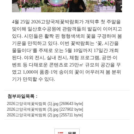
4
월
25
일
2026
고양국제꽃박람회가 개막후 첫 주말을
맞이해 일산호수공원에 관람객들의 발길이 이어지고
있다
.
시민들은 활짝 핀 형형색색의 꽃을 구경하며 봄
기운을 만끽하고 있다
.
이번 꽃박람회는
‘
꽃
,
시간을
물들이다
’
를 주제로 오는
5
월
10
일까지
17
일간 개최
된다
.
야외 전시
,
실내 전시
,
체험 프로그램
,
공연
·
이
벤트 등 다채로운 콘텐츠로
25
만
㎡
규모의 공간을 꾸
몄고
1,000
여 품종
·1
억 송이의 꽃이 어우러져 봄 분위
기가 만끽할 수 있다
.
첨부파일목록
2026고양국제꽃박람회 (1).jpg [269643 byte]
2026고양국제꽃박람회 (3).jpg [227902 byte]
2026고양국제꽃박람회 (2).jpg [255711 byte]
목록