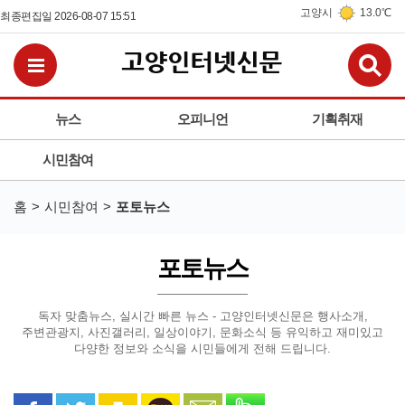
고양시
13.0℃
최종편집일 2026-08-07 15:51
검
전체메뉴보기
뉴스
오피니언
기획취재
시민참여
홈
시민참여
포토뉴스
포토뉴스
독자 맞춤뉴스, 실시간 빠른 뉴스 - 고양인터넷신문은
행사소개,
주변관광지, 사진갤러리, 일상이야기, 문화소식 등
유익하고 재미있고
다양한 정보와 소식을 시민들에게 전해 드립니다.
페이스북으로 공유
트위터로 공유
카카오 스토리로 공유
카카오톡으로 공유
문자로 공유
밴드로 공유