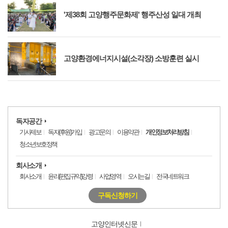
'제38회 고양행주문화제' 행주산성 일대 개최
고양환경에너지시설(소각장) 소방훈련 실시
독자공간
기사제보
독자(후원)가입
광고문의
이용약관
개인정보처리방침
청소년보호정책
회사소개
회사소개
윤리(편집규약)강령
사업영역
오시는길
전국네트워크
구독신청하기
고양인터넷신문