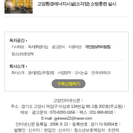
고양환경에너지시설(소각장) 소방훈련 실시
독자공간
기사제보
독자(후원)가입
광고문의
이용약관
개인정보처리방침
청소년보호정책
회사소개
회사소개
윤리(편집규약)강령
사업영역
오시는길
전국네트워크
구독신청하기
고양인터넷신문
주소 : 경기도 고양시 덕양구 마상로 134번길 99, 2층 202호(주교동)
제보ㆍ광고문의 : 070-8283-1656
팩스 : 031-968-8018
E-mail : gyinews22@naver.com
인터넷신문 등록일 : 2008. 8. 22
등록번호 : 경기 아 50054호
발행인 : 신수미
편집인 : 신수미
청소년보호책임자 : 조연덕