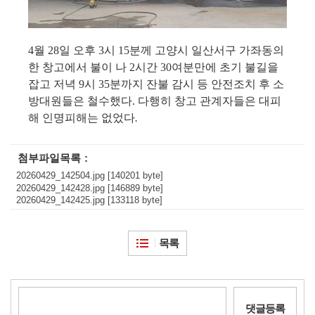
4
월
28
일 오후
3
시
15
분께 고양시 일산서구 가좌동의
한 창고에서 불이 나
2
시간
30
여분만에 초기 불길을
잡고 저녁
9
시
35
분까지 잔불 감시 등 안전조치 후 소
방대원들은 철수했다
.
다행히 창고 관계자들은 대피
해 인명피해는 없었다
.
첨부파일목록
20260429_142504.jpg [140201 byte]
20260429_142428.jpg [146889 byte]
20260429_142425.jpg [133118 byte]
목록
댓글등록