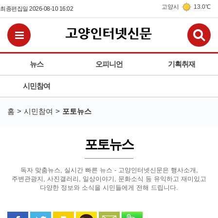
고양시
13.0℃
최종편집일 2026-08-10 16:02
검
전체메뉴보기
뉴스
오피니언
기획취재
시민참여
홈
시민참여
포토뉴스
포토뉴스
독자 맞춤뉴스, 실시간 빠른 뉴스 - 고양인터넷신문은
행사소개,
주변관광지, 사진갤러리, 일상이야기, 문화소식 등
유익하고 재미있고
다양한 정보와 소식을 시민들에게 전해 드립니다.
페이스북으로 공유
트위터로 공유
카카오 스토리로 공유
카카오톡으로 공유
문자로 공유
밴드로 공유