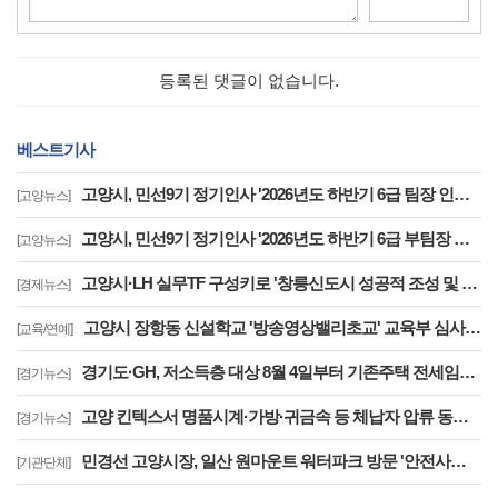
등록된 댓글이 없습니다.
베스트기사
고양시, 민선9기 정기인사 '2026년도 하반기 6급 팀장 인사발령 사항'
[고양뉴스]
고양시, 민선9기 정기인사 '2026년도 하반기 6급 부팀장 이하 인사발령 사항'
[고양뉴스]
고양시·LH 실무TF 구성키로 '창릉신도시 성공적 조성 및 자족기능 강화 협력'
[경제뉴스]
고양시 장항동 신설학교 '방송영상밸리초교' 교육부 심사 통과··2030년 개교
[교육/연예]
경기도·GH, 저소득층 대상 8월 4일부터 기존주택 전세임대 입주자 상시 모집
[경기뉴스]
고양 킨텍스서 명품시계·가방·귀금속 등 체납자 압류 동산 620점 공개 경매
[경기뉴스]
민경선 고양시장, 일산 원마운트 워터파크 방문 '안전사고 방지 대책 점검'
[기관단체]