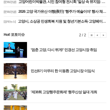
고양어린이박물관, 시민 참여형 전시회 '일상 속 뮤지엄: 잠시, 마음' 8월 개최
[문화/관광]
2026 고양 국가유산 야행(夜行) '행주가 예술이야' 행사 채비 나선 고양시
[문화/관광]
고양시, 소상공 민생회복 지원 및 청년기본소득·고양페이 확대 '도비 매칭 관건'
[경제뉴스]
Hot! 포토이슈
포토이슈
포토
포
2 / 2
'멈춘 고양, 다시 뛰게!' 민경선 고양시장 취임
민선8기 마무리 한 이동환 고양시장 이임식
'제38회 고양행주문화제' 행주산성 일대 개최