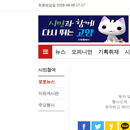
최종편집일 2026-08-06 17:17
전체메뉴보기
뉴스
오피니언
기획취재
시
시민참여
포토뉴스
자유게시판
독자 
행사소개,
주요행사
유익하고 재미
페이스북으로 공유
트위터로 공
카카오