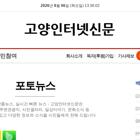
2026
년
8
월
06
일 (목요일) 13:36:03
민참여
회사소개
독자(후원)가입
기사제보
포토뉴스
베
[
맞춤뉴스, 실시간 빠른 뉴스 - 고양인터넷신문은
[
 주변관광지, 사진갤러리, 일상이야기, 문화소식 등
있고 다양한 정보와 소식을 시민들에게 전해 드립니다.
[
유
 스토리로 공유
카카오톡으로 공유
밴드로 공유
[