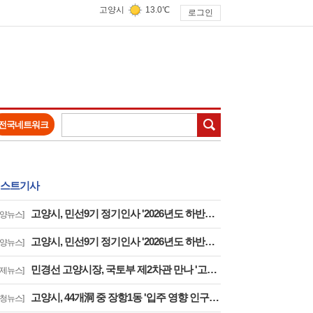
고양시
13.0℃
로그인
검색
전국네트워크
스트기사
고양시, 민선9기 정기인사 '2026년도 하반기 6급 팀장 인사발령 사항'
고양뉴스]
고양시, 민선9기 정기인사 '2026년도 하반기 6급 부팀장 이하 인사발령 사항'
고양뉴스]
민경선 고양시장, 국토부 제2차관 만나 '고양은평선 일산 연장 반영' 등 요청
경제뉴스]
고양시, 44개洞 중 장항1동 '입주 영향 인구 증가폭' 최고··풍산동도 증가세 지속
구청뉴스]