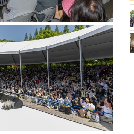
화제' 행주산성
민경선 시장, 2026 고양시장배 볼링
대회 시구
소각장) 소방
제30회 고양특례시장기 배드민턴대
회 개최