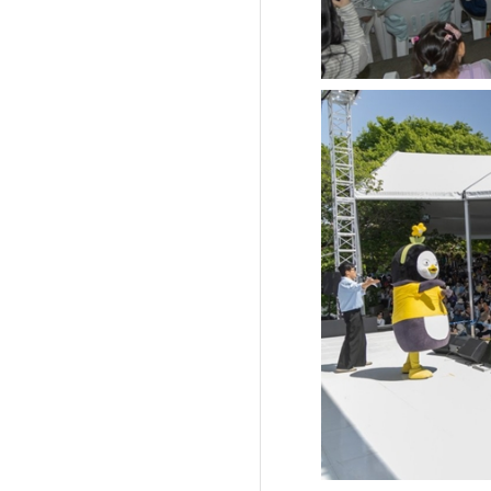
'제38회 고양행주문
일대 개최
고양환경에너지시설(
훈련 실시