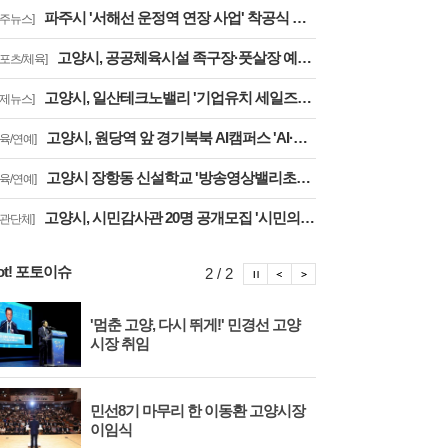
파주시 '서해선 운정역 연장 사업' 착공식 개최··김포공항까지 30분대 주파
파주뉴스]
고양시, 공공체육시설 족구장·풋살장 예약 '경기공유서비스'로 전환··투명성 강화
스포츠/체육]
고양시, 일산테크노밸리 '기업유치 세일즈戰' 주요 기업에 고양시장 명의 투자 제안
경제뉴스]
고양시, 원당역 앞 경기북북 AI캠퍼스 'AI·디지털 배움터 체험존' 12월까지 운영
교육/연예]
고양시 장항동 신설학교 '방송영상밸리초교' 교육부 심사 통과··2030년 개교
교육/연예]
고양시, 시민감사관 20명 공개모집 '시민의 시각·전문성으로 감사행정 제고'
기관단체]
ot! 포토이슈
포토이슈 정지
포토이슈 이전보기
포토이슈 다음보기
2 / 2
'멈춘 고양, 다시 뛰게!' 민경선 고양
고양
시장 취임
면 
민선8기 마무리 한 이동환 고양시장
물향
이임식
종 