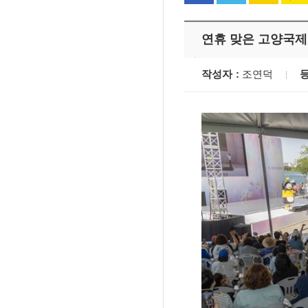
연휴 맞은 고양국제
작성자
조연덕
'멈춘 고양, 다시 뛰
시장 취임
민선8기 마무리 한
이임식