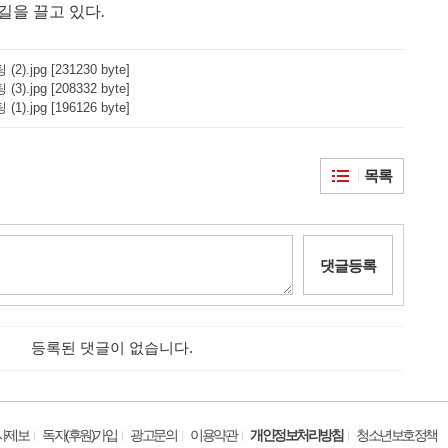
길을 끌고 있다
.
).jpg [231230 byte]
).jpg [208332 byte]
).jpg [196126 byte]
목록
댓글등록
등록된 댓글이 없습니다.
사제보
독자(후원)가입
광고문의
이용약관
개인정보처리방침
청소년보호정책