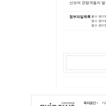
선보여 관람객들의 발
첨부파일목록
펭수 팬미팅 (2
펭수 팬미팅 (3
펭수 팬미팅 (1
독자공간
기