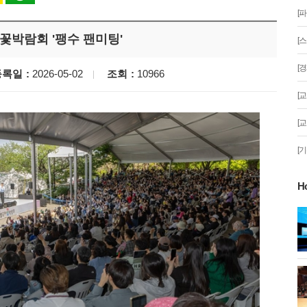
[
꽃박람회 '팽수 팬미팅'
[
[
등록일
2026-05-02
조회
10966
[
[
[
H
게!' 민경선 고양
고양시 폭염특보에 '도로 살수차' 전
면 가동
 이동환 고양시장
물향기수목원 무궁화 절정 '50여 품
종 감상'