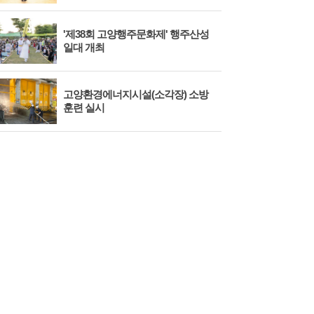
'제38회 고양행주문화제' 행주산성
민경
일대 개최
대회
고양환경에너지시설(소각장) 소방
제3
훈련 실시
회 