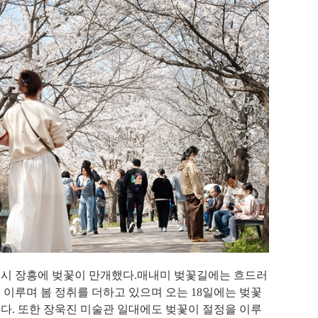
주시 장흥에 벚꽃이 만개했다
.
매내미 벚꽃길에는 흐드러
 이루며 봄 정취를 더하고 있으며 오는
18
일에는 벚꽃
이다
.
또한 장욱진 미술관 일대에도 벚꽃이 절정을 이루