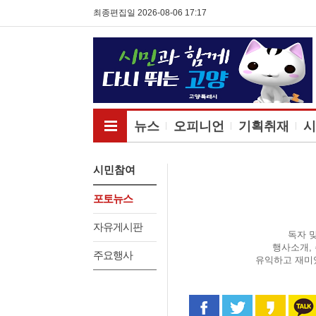
최종편집일 2026-08-06 17:17
전체메뉴보기
뉴스
오피니언
기획취재
시
시민참여
포토뉴스
자유게시판
독자 
행사소개,
주요행사
유익하고 재미
페이스북으로 공유
트위터로 공
카카오