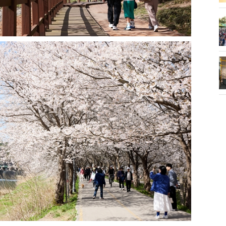
화제' 행주산성
민경선 시장, 2026 고양시장배 볼링
대회 시구
소각장) 소방
제30회 고양특례시장기 배드민턴대
회 개최