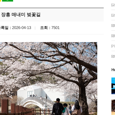
[
 장흥 매내미 벚꽃길
[
[
등록일
2026-04-13
조회
7501
[
[
[
H
게!' 민경선 고양
고양시 폭염특보에 '도로 살수차' 전
면 가동
 이동환 고양시장
물향기수목원 무궁화 절정 '50여 품
종 감상'