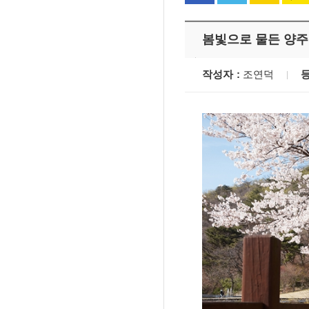
봄빛으로 물든 양주
작성자
조연덕
'멈춘 고양, 다시 뛰
시장 취임
민선8기 마무리 한
이임식