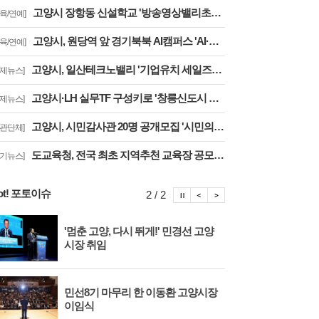
고양시 장항동 신설학교 '방송영상밸리초교' 교육부 심사 통과··2030년 개교
교육/연예]
고양시, 원당역 앞 경기북북 AI캠퍼스 'AI·디지털 배움터 체험존' 12월까지 운영
교육/연예]
고양시, 일산테크노밸리 '기업유치 세일즈戰' 주요 기업에 고양시장 명의 투자 제안
경제뉴스]
고양시·LH 실무TF 구성키로 '창릉신도시 성공적 조성 및 자족기능 강화 협력'
경제뉴스]
고양시, 시민감사관 20명 공개모집 '시민의 시각·전문성으로 감사행정 제고'
기관단체]
도교육청, 전국 최초 지역추천 교육장 공모 결실··고양교육청 강현주 교육장 선발
경기뉴스]
ot! 포토이슈
포토이슈 정지
포토이슈 이전보기
포토이슈 다음보기
2 / 2
'멈춘 고양, 다시 뛰게!' 민경선 고양
고양
시장 취임
면 
민선8기 마무리 한 이동환 고양시장
물향
이임식
종 