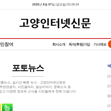
2026
년
8
월
07
일 (금요일) 03:28:35
민참여
회사소개
독자(후원)가입
기사제보
포토뉴스
베
[
맞춤뉴스, 실시간 빠른 뉴스 - 고양인터넷신문은
[
 주변관광지, 사진갤러리, 일상이야기, 문화소식 등
있고 다양한 정보와 소식을 시민들에게 전해 드립니다.
[
유
 스토리로 공유
카카오톡으로 공유
밴드로 공유
[