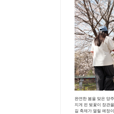
완연한 봄을 맞은 양
지게 핀 벚꽃이 장관을
길 축제가 열릴 예정