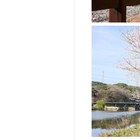
'제38회 고양행주문
일대 개최
고양환경에너지시설(
훈련 실시