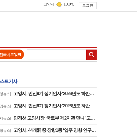
고양시
13.0℃
로그인
검색
전국네트워크
스트기사
고양시, 민선9기 정기인사 '2026년도 하반기 6급 팀장 인사발령 사항'
고양뉴스]
고양시, 민선9기 정기인사 '2026년도 하반기 6급 부팀장 이하 인사발령 사항'
고양뉴스]
민경선 고양시장, 국토부 제2차관 만나 '고양은평선 일산 연장 반영' 등 요청
경제뉴스]
고양시, 44개洞 중 장항1동 '입주 영향 인구 증가폭' 최고··풍산동도 증가세 지속
구청뉴스]