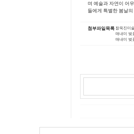
며 예술과 자연이 어
들에게 특별한 봄날의
첨부파일목록
장욱진미술관 (
매내미 벚꽃길 
매내미 벚꽃길 