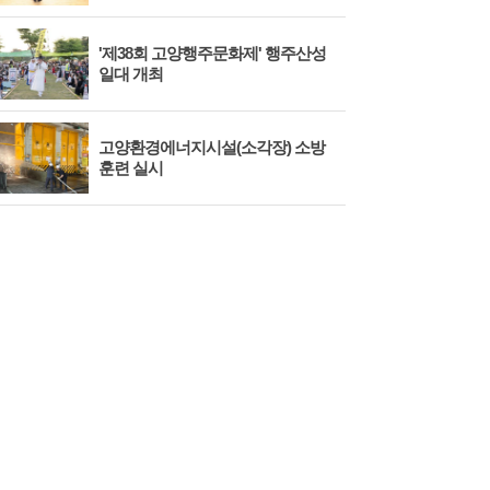
'제38회 고양행주문화제' 행주산성
민경
일대 개최
대회
고양환경에너지시설(소각장) 소방
제3
훈련 실시
회 