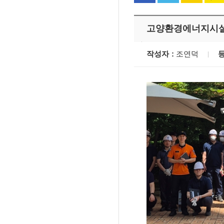
고양환경에너지시설
작성자
조연덕
'멈춘 고양, 다시 뛰
시장 취임
민선8기 마무리 한
이임식