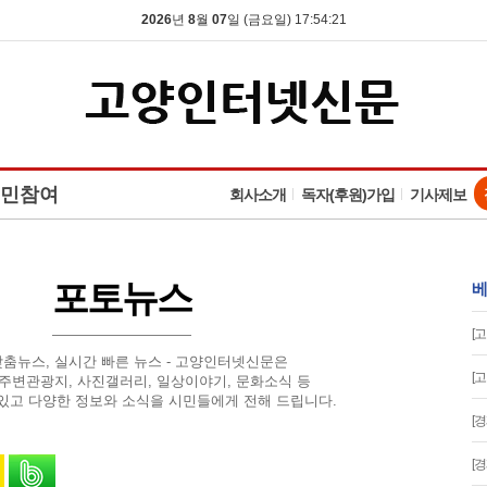
2026
년
8
월
07
일 (금요일) 17:54:22
민참여
회사소개
독자(후원)가입
기사제보
포토뉴스
베
[
맞춤뉴스, 실시간 빠른 뉴스 - 고양인터넷신문은
[
 주변관광지, 사진갤러리, 일상이야기, 문화소식 등
있고 다양한 정보와 소식을 시민들에게 전해 드립니다.
[
유
 스토리로 공유
카카오톡으로 공유
밴드로 공유
[