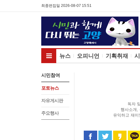
최종편집일 2026-08-07 15:51
전체메뉴보기
뉴스
오피니언
기획취재
시
시민참여
포토뉴스
자유게시판
독자 
행사소개,
주요행사
유익하고 재미
페이스북으로 공유
트위터로 공
카카오