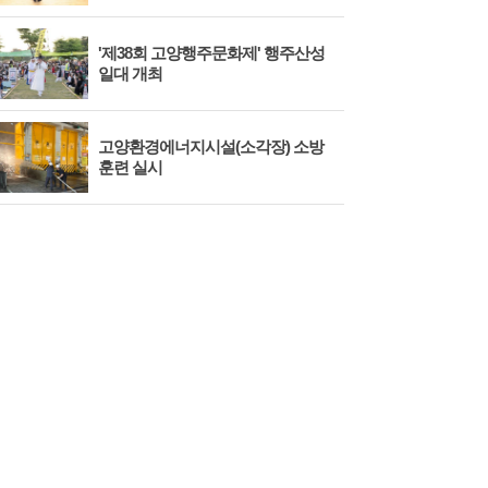
'제38회 고양행주문화제' 행주산성
민경
일대 개최
대회
고양환경에너지시설(소각장) 소방
제3
훈련 실시
회 