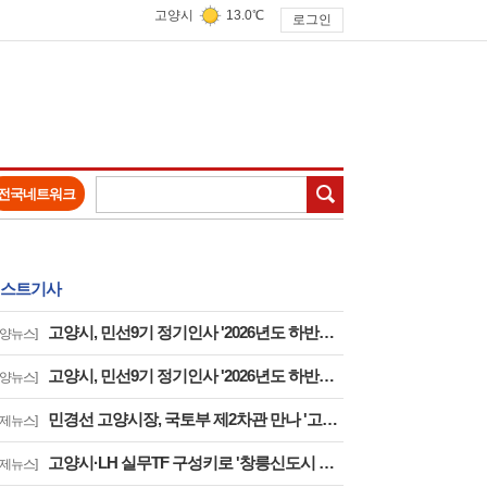
고양시
13.0℃
로그인
검색
전국네트워크
스트기사
고양시, 민선9기 정기인사 '2026년도 하반기 6급 팀장 인사발령 사항'
고양뉴스]
고양시, 민선9기 정기인사 '2026년도 하반기 6급 부팀장 이하 인사발령 사항'
고양뉴스]
민경선 고양시장, 국토부 제2차관 만나 '고양은평선 일산 연장 반영' 등 요청
경제뉴스]
고양시·LH 실무TF 구성키로 '창릉신도시 성공적 조성 및 자족기능 강화 협력'
경제뉴스]