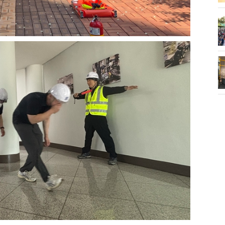
화제' 행주산성
민경선 시장, 2026 고양시장배 볼링
대회 시구
소각장) 소방
제30회 고양특례시장기 배드민턴대
회 개최