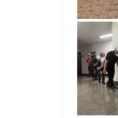
'제38회 고양행주문
일대 개최
고양환경에너지시설(
훈련 실시