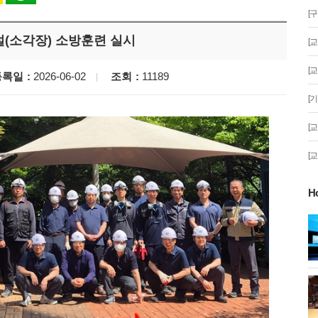
[
(소각장) 소방훈련 실시
[
[
등록일
2026-06-02
조회
11189
[
[
[
H
게!' 민경선 고양
고양시 폭염특보에 '도로 살수차' 전
면 가동
 이동환 고양시장
물향기수목원 무궁화 절정 '50여 품
종 감상'