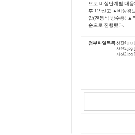
으로 비상단계별 대
후
119
신고
▲
비상경보
압
(
전동식 방수총
)
▲
순으로 진행됐다
.
첨부파일목록
사진4.jpg [
사진3.jpg [
사진2.jpg [