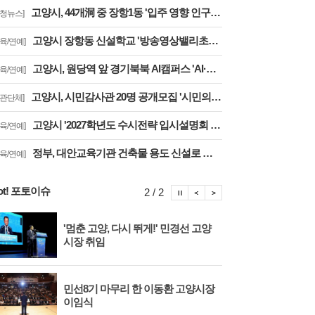
고양시, 44개洞 중 장항1동 '입주 영향 인구 증가폭' 최고··풍산동도 증가세 지속
구청뉴스]
고양시 장항동 신설학교 '방송영상밸리초교' 교육부 심사 통과··2030년 개교
교육/연예]
고양시, 원당역 앞 경기북북 AI캠퍼스 'AI·디지털 배움터 체험존' 12월까지 운영
교육/연예]
고양시, 시민감사관 20명 공개모집 '시민의 시각·전문성으로 감사행정 제고'
기관단체]
고양시 '2027학년도 수시전략 입시설명회 및 대학입학정보박람회' 8일 개최
교육/연예]
정부, 대안교육기관 건축물 용도 신설로 학습권 보장··고양자유학교 문제 해소
교육/연예]
ot! 포토이슈
포토이슈 정지
포토이슈 이전보기
포토이슈 다음보기
2 / 2
'멈춘 고양, 다시 뛰게!' 민경선 고양
고양
시장 취임
면 
민선8기 마무리 한 이동환 고양시장
물향
이임식
종 