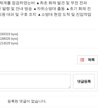
응체계를 점검하였는바
▲
최초 화재 발견 및 무전 전파
 발령 및 안내 방송
▲
자위소방대 출동
▲
초기 화재 진
직원 대피 및 구호 조치
▲
소방대 현장 도착 및 진압작업
269319 byte]
188028 byte]
214528 byte]
목록
댓글등록
등록된 댓글이 없습니다.