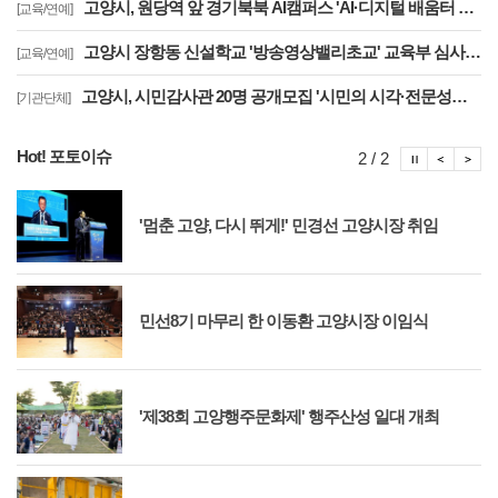
고양시, 원당역 앞 경기북북 AI캠퍼스 'AI·디지털 배움터 체험존' 12월까지 운영
[교육/연예]
고양시 장항동 신설학교 '방송영상밸리초교' 교육부 심사 통과··2030년 개교
[교육/연예]
고양시, 시민감사관 20명 공개모집 '시민의 시각·전문성으로 감사행정 제고'
[기관단체]
Hot! 포토이슈
포토이슈
포토
포
2 / 2
'멈춘 고양, 다시 뛰게!' 민경선 고양시장 취임
민선8기 마무리 한 이동환 고양시장 이임식
'제38회 고양행주문화제' 행주산성 일대 개최