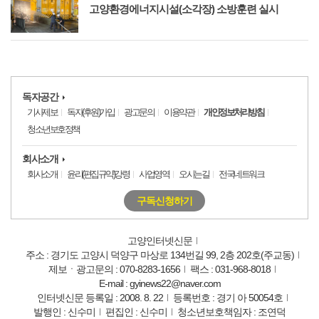
고양환경에너지시설(소각장) 소방훈련 실시
독자공간
기사제보
독자(후원)가입
광고문의
이용약관
개인정보처리방침
청소년보호정책
회사소개
회사소개
윤리(편집규약)강령
사업영역
오시는길
전국네트워크
구독신청하기
고양인터넷신문
주소 : 경기도 고양시 덕양구 마상로 134번길 99, 2층 202호(주교동)
제보ㆍ광고문의 : 070-8283-1656
팩스 : 031-968-8018
E-mail : gyinews22@naver.com
인터넷신문 등록일 : 2008. 8. 22
등록번호 : 경기 아 50054호
발행인 : 신수미
편집인 : 신수미
청소년보호책임자 : 조연덕