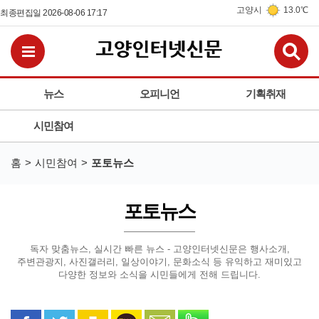
고양시
13.0℃
최종편집일 2026-08-06 17:17
검
전체메뉴보기
뉴스
오피니언
기획취재
시민참여
홈
시민참여
포토뉴스
포토뉴스
독자 맞춤뉴스, 실시간 빠른 뉴스 - 고양인터넷신문은
행사소개,
주변관광지, 사진갤러리, 일상이야기, 문화소식 등
유익하고 재미있고
다양한 정보와 소식을 시민들에게 전해 드립니다.
페이스북으로 공유
트위터로 공유
카카오 스토리로 공유
카카오톡으로 공유
문자로 공유
밴드로 공유