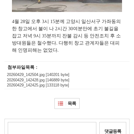
4
월
28
일 오후
3
시
15
분께 고양시 일산서구 가좌동의
한 창고에서 불이 나
2
시간
30
여분만에 초기 불길을
잡고 저녁
9
시
35
분까지 잔불 감시 등 안전조치 후 소
방대원들은 철수했다
.
다행히 창고 관계자들은 대피
해 인명피해는 없었다
.
첨부파일목록
20260429_142504.jpg [140201 byte]
20260429_142428.jpg [146889 byte]
20260429_142425.jpg [133118 byte]
목록
댓글등록