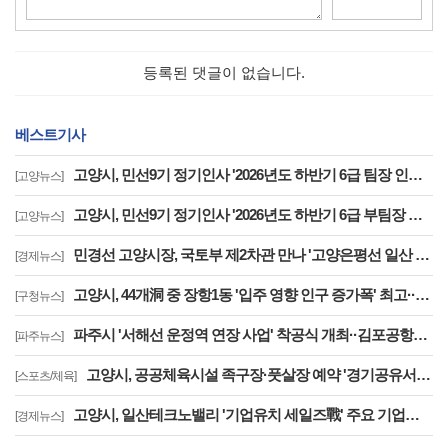
등록된 댓글이 없습니다.
베스트기사
고양시, 민선9기 정기인사 '2026년도 하반기 6급 팀장 인사발령 사항'
[고양뉴스]
고양시, 민선9기 정기인사 '2026년도 하반기 6급 부팀장 이하 인사발령 사항'
[고양뉴스]
민경선 고양시장, 국토부 제2차관 만나 '고양은평선 일산 연장 반영' 등 요청
[경제뉴스]
고양시, 44개洞 중 장항1동 '입주 영향 인구 증가폭' 최고··풍산동도 증가세 지속
[구청뉴스]
파주시 '서해선 운정역 연장 사업' 착공식 개최··김포공항까지 30분대 주파
[파주뉴스]
고양시, 공공체육시설 족구장·풋살장 예약 '경기공유서비스'로 전환··투명성 강화
[스포츠/체육]
고양시, 일산테크노밸리 '기업유치 세일즈戰' 주요 기업에 고양시장 명의 투자 제안
[경제뉴스]