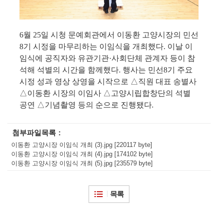
6
월
25
일 시청 문예회관에서 이동환 고양시장의 민선
8
기 시정을 마무리하는 이임식을 개최했다
.
이날 이
임식에 공직자와 유관기관
·
사회단체 관계자 등이 참
석해 석별의 시간을 함께했다
.
행사는 민선
8
기 주요
시정 성과 영상 상영을 시작으로
△
직원 대표 송별사
△
이동환 시장의 이임사
△
고양시립합창단의 석별
공연
△
기념촬영 등의 순으로 진행됐다
.
첨부파일목록
이동환 고양시장 이임식 개최 (3).jpg [220117 byte]
이동환 고양시장 이임식 개최 (4).jpg [174102 byte]
이동환 고양시장 이임식 개최 (5).jpg [235579 byte]
목록