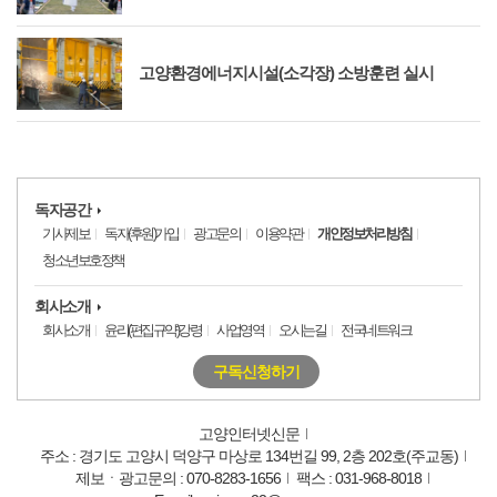
고양환경에너지시설(소각장) 소방훈련 실시
독자공간
기사제보
독자(후원)가입
광고문의
이용약관
개인정보처리방침
청소년보호정책
회사소개
회사소개
윤리(편집규약)강령
사업영역
오시는길
전국네트워크
구독신청하기
고양인터넷신문
주소 : 경기도 고양시 덕양구 마상로 134번길 99, 2층 202호(주교동)
제보ㆍ광고문의 : 070-8283-1656
팩스 : 031-968-8018