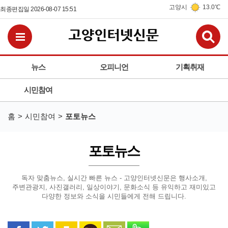
고양시
13.0℃
최종편집일 2026-08-07 15:51
검
전체메뉴보기
뉴스
오피니언
기획취재
시민참여
홈
시민참여
포토뉴스
포토뉴스
독자 맞춤뉴스, 실시간 빠른 뉴스 - 고양인터넷신문은
행사소개,
주변관광지, 사진갤러리, 일상이야기, 문화소식 등
유익하고 재미있고
다양한 정보와 소식을 시민들에게 전해 드립니다.
페이스북으로 공유
트위터로 공유
카카오 스토리로 공유
카카오톡으로 공유
문자로 공유
밴드로 공유