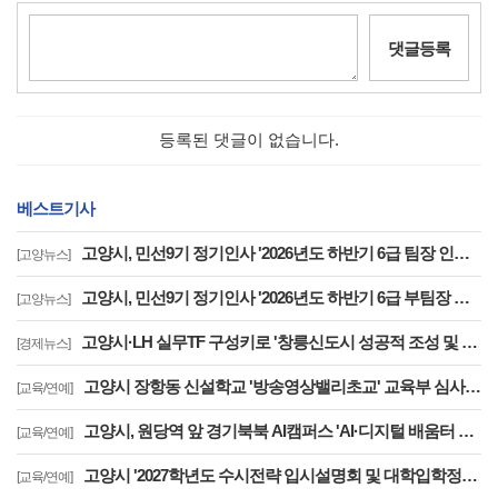
댓글등록
등록된 댓글이 없습니다.
베스트기사
고양시, 민선9기 정기인사 '2026년도 하반기 6급 팀장 인사발령 사항'
[고양뉴스]
고양시, 민선9기 정기인사 '2026년도 하반기 6급 부팀장 이하 인사발령 사항'
[고양뉴스]
고양시·LH 실무TF 구성키로 '창릉신도시 성공적 조성 및 자족기능 강화 협력'
[경제뉴스]
고양시 장항동 신설학교 '방송영상밸리초교' 교육부 심사 통과··2030년 개교
[교육/연예]
고양시, 원당역 앞 경기북북 AI캠퍼스 'AI·디지털 배움터 체험존' 12월까지 운영
[교육/연예]
고양시 '2027학년도 수시전략 입시설명회 및 대학입학정보박람회' 8일 개최
[교육/연예]