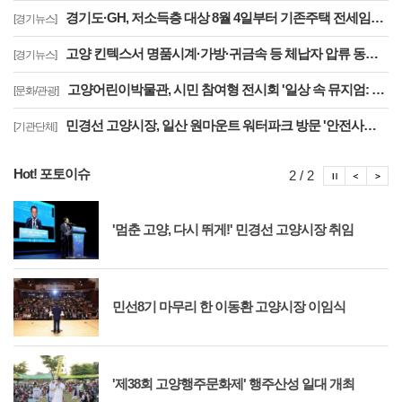
경기도·GH, 저소득층 대상 8월 4일부터 기존주택 전세임대 입주자 상시 모집
[경기뉴스]
고양 킨텍스서 명품시계·가방·귀금속 등 체납자 압류 동산 620점 공개 경매
[경기뉴스]
고양어린이박물관, 시민 참여형 전시회 '일상 속 뮤지엄: 잠시, 마음' 8월 개최
[문화/관광]
민경선 고양시장, 일산 원마운트 워터파크 방문 '안전사고 방지 대책 점검'
[기관단체]
Hot! 포토이슈
포토이슈
포토
포
2 / 2
'멈춘 고양, 다시 뛰게!' 민경선 고양시장 취임
민선8기 마무리 한 이동환 고양시장 이임식
'제38회 고양행주문화제' 행주산성 일대 개최