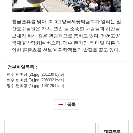
황금연휴를 맞아
2026
고양국제꽃박람회가 열리는 일
산호수공원은 가족
,
연인 등 소중한 사람들과 시간을
보내기 위해 찾은 관람객으로 붐비고 있다
. 2026
고양
국제꽃박람회는 버스킹
,
펭수 팬미팅 등 매일 다른 다
양한 콘텐츠를 선보여 관람객들의 발길을 끌고 있다
.
첨부파일목록
펭수 팬미팅 (2).jpg [231230 byte]
펭수 팬미팅 (3).jpg [208332 byte]
펭수 팬미팅 (1).jpg [196126 byte]
목록
댓글등록