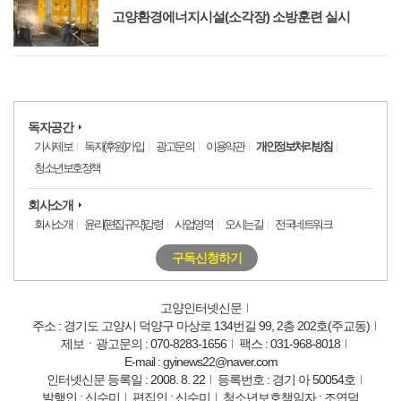
고양환경에너지시설(소각장) 소방훈련 실시
독자공간
기사제보
독자(후원)가입
광고문의
이용약관
개인정보처리방침
청소년보호정책
회사소개
회사소개
윤리(편집규약)강령
사업영역
오시는길
전국네트워크
구독신청하기
고양인터넷신문
주소 : 경기도 고양시 덕양구 마상로 134번길 99, 2층 202호(주교동)
제보ㆍ광고문의 : 070-8283-1656
팩스 : 031-968-8018
E-mail : gyinews22@naver.com
인터넷신문 등록일 : 2008. 8. 22
등록번호 : 경기 아 50054호
발행인 : 신수미
편집인 : 신수미
청소년보호책임자 : 조연덕