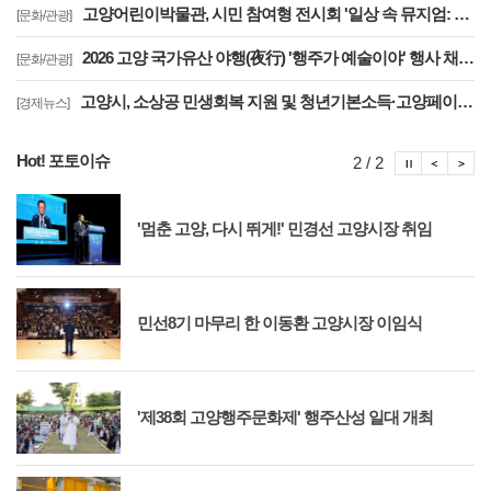
고양어린이박물관, 시민 참여형 전시회 '일상 속 뮤지엄: 잠시, 마음' 8월 개최
[문화/관광]
2026 고양 국가유산 야행(夜行) '행주가 예술이야' 행사 채비 나선 고양시
[문화/관광]
고양시, 소상공 민생회복 지원 및 청년기본소득·고양페이 확대 '도비 매칭 관건'
[경제뉴스]
Hot! 포토이슈
포토이슈
포토
포
2 / 2
'멈춘 고양, 다시 뛰게!' 민경선 고양시장 취임
민선8기 마무리 한 이동환 고양시장 이임식
'제38회 고양행주문화제' 행주산성 일대 개최