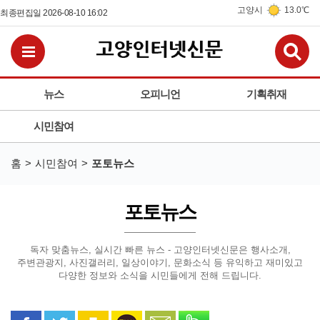
고양시
13.0℃
최종편집일 2026-08-10 16:02
검
전체메뉴보기
뉴스
오피니언
기획취재
시민참여
홈
시민참여
포토뉴스
포토뉴스
독자 맞춤뉴스, 실시간 빠른 뉴스 - 고양인터넷신문은
행사소개,
주변관광지, 사진갤러리, 일상이야기, 문화소식 등
유익하고 재미있고
다양한 정보와 소식을 시민들에게 전해 드립니다.
페이스북으로 공유
트위터로 공유
카카오 스토리로 공유
카카오톡으로 공유
문자로 공유
밴드로 공유