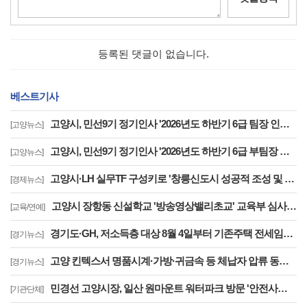
등록된 댓글이 없습니다.
베스트기사
고양시, 민선9기 정기인사 '2026년도 하반기 6급 팀장 인사발령 사항'
[고양뉴스]
고양시, 민선9기 정기인사 '2026년도 하반기 6급 부팀장 이하 인사발령 사항'
[고양뉴스]
고양시·LH 실무TF 구성키로 '창릉신도시 성공적 조성 및 자족기능 강화 협력'
[경제뉴스]
고양시 장항동 신설학교 '방송영상밸리초교' 교육부 심사 통과··2030년 개교
[교육/연예]
경기도·GH, 저소득층 대상 8월 4일부터 기존주택 전세임대 입주자 상시 모집
[경기뉴스]
고양 킨텍스서 명품시계·가방·귀금속 등 체납자 압류 동산 620점 공개 경매
[경기뉴스]
민경선 고양시장, 일산 원마운트 워터파크 방문 '안전사고 방지 대책 점검'
[기관단체]