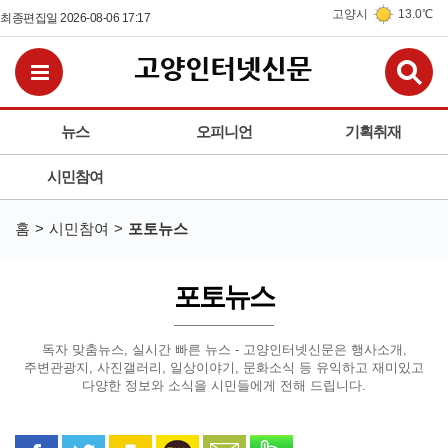
고양시
13.0℃
최종편집일 2026-08-06 17:17
검
전체메뉴보기
뉴스
오피니언
기획취재
시민참여
홈
시민참여
포토뉴스
포토뉴스
독자 맞춤뉴스, 실시간 빠른 뉴스 - 고양인터넷신문은
행사소개,
주변관광지, 사진갤러리, 일상이야기, 문화소식 등
유익하고 재미있고
다양한 정보와 소식을 시민들에게 전해 드립니다.
페이스북으로 공유
트위터로 공유
카카오 스토리로 공유
카카오톡으로 공유
문자로 공유
밴드로 공유