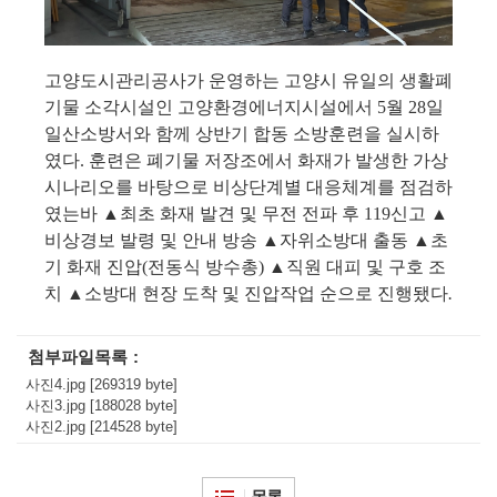
고양도시관리공사가 운영하는 고양시 유일의 생활폐
기물 소각시설인 고양환경에너지시설에서
5
월
28
일
일산소방서와 함께 상반기 합동 소방훈련을 실시하
였다
.
훈련은 폐기물 저장조에서 화재가 발생한 가상
시나리오를 바탕으로 비상단계별 대응체계를 점검하
였는바
▲
최초 화재 발견 및 무전 전파 후
119
신고
▲
비상경보 발령 및 안내 방송
▲
자위소방대 출동
▲
초
기 화재 진압
(
전동식 방수총
)
▲
직원 대피 및 구호 조
치
▲
소방대 현장 도착 및 진압작업 순으로 진행됐다
.
첨부파일목록
사진4.jpg [269319 byte]
사진3.jpg [188028 byte]
사진2.jpg [214528 byte]
목록