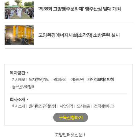
'제38회 고양행주문화제' 행주산성 일대 개최
고양환경에너지시설(소각장) 소방훈련 실시
독자공간
기사제보
독자(후원)가입
광고문의
이용약관
개인정보처리방침
청소년보호정책
회사소개
회사소개
윤리(편집규약)강령
사업영역
오시는길
전국네트워크
구독신청하기
고양인터넷신문