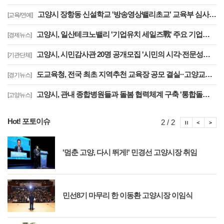
고양시 장항동 신설학교 '방송영상밸리초교' 교육부 심사 통과··2030년 개교
[교육/연예]
고양시, 일산테크노밸리 '기업유치 세일즈戰' 주요 기업에 고양시장 명의 투자 제안
[경제뉴스]
고양시, 시민감사관 20명 공개모집 '시민의 시각·전문성으로 감사행정 제고'
[기관단체]
도교육청, 전국 최초 지역추천 교육장 공모 결실··고양교육청 강현주 교육장 선발
[경기뉴스]
고양시, 관내 종합병원들과 돌봄 협력체계 구축 '통합돌봄 대상자 발굴 및 연계'
[고양뉴스]
Hot! 포토이슈
포토이슈
포토
포
2 / 2
'멈춘 고양, 다시 뛰게!' 민경선 고양시장 취임
민선8기 마무리 한 이동환 고양시장 이임식