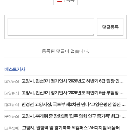
댓글등록
등록된 댓글이 없습니다.
베스트기사
고양시, 민선9기 정기인사 '2026년도 하반기 6급 팀장 인사발령 사항'
[고양뉴스]
고양시, 민선9기 정기인사 '2026년도 하반기 6급 부팀장 이하 인사발령 사항'
[고양뉴스]
민경선 고양시장, 국토부 제2차관 만나 '고양은평선 일산 연장 반영' 등 요청
[경제뉴스]
고양시, 44개洞 중 장항1동 '입주 영향 인구 증가폭' 최고··풍산동도 증가세 지속
[구청뉴스]
고양시, 원당역 앞 경기북북 AI캠퍼스 'AI·디지털 배움터 체험존' 12월까지 운영
[교육/연예]