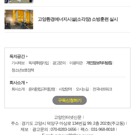
고양환경에너지시설(소각장) 소방훈련 실시
독자공간
기사제보
독자(후원)가입
광고문의
이용약관
개인정보처리방침
청소년보호정책
회사소개
회사소개
윤리(편집규약)강령
사업영역
오시는길
전국네트워크
구독신청하기
고양인터넷신문
주소 : 경기도 고양시 덕양구 마상로 134번길 99, 2층 202호(주교동)
제보ㆍ광고문의 : 070-8283-1656
팩스 : 031-968-8018