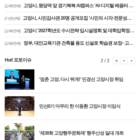
고양시, 원당역 앞 경기북북 AI캠퍼스 'AI·디지털 배움터 체험존' 12월까지 운영
[교육/연예]
고양시, 시민감사관 20명 공개모집 '시민의 시각·전문성으로 감사행정 제고'
[기관단체]
고양시 '2027학년도 수시전략 입시설명회 및 대학입학정보박람회' 8일 개최
[교육/연예]
정부, 대안교육기관 건축물 용도 신설로 학습권 보장··고양자유학교 문제 해소
[교육/연예]
Hot! 포토이슈
포토이슈
포토
포
2 / 2
'멈춘 고양, 다시 뛰게!' 민경선 고양시장 취임
민선8기 마무리 한 이동환 고양시장 이임식
'제38회 고양행주문화제' 행주산성 일대 개최