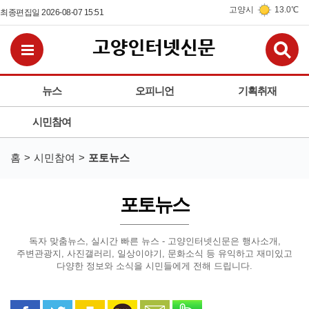
고양시
13.0℃
최종편집일 2026-08-07 15:51
검
전체메뉴보기
뉴스
오피니언
기획취재
시민참여
홈
시민참여
포토뉴스
포토뉴스
독자 맞춤뉴스, 실시간 빠른 뉴스 - 고양인터넷신문은
행사소개,
주변관광지, 사진갤러리, 일상이야기, 문화소식 등
유익하고 재미있고
다양한 정보와 소식을 시민들에게 전해 드립니다.
페이스북으로 공유
트위터로 공유
카카오 스토리로 공유
카카오톡으로 공유
문자로 공유
밴드로 공유