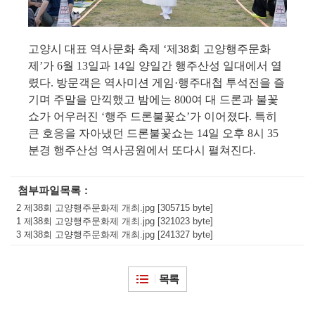
고양시 대표 역사문화 축제
‘
제
38
회 고양행주문화
제
’
가
6
월
13
일과
14
일 양일간 행주산성 일대에서 열
렸다
.
방문객은 역사미션 게임
·
행주대첩 투석전을 즐
기며 주말을 만끽했고 밤에는
800
여 대 드론과 불꽃
쇼가 어우러진
‘
행주 드론불꽃쇼
’
가 이어졌다
.
특히
큰 호응을 자아냈던 드론불꽃쇼는
14
일 오후
8
시
35
분경 행주산성 역사공원에서 또다시 펼쳐진다
.
첨부파일목록
2 제38회 고양행주문화제 개최.jpg [305715 byte]
1 제38회 고양행주문화제 개최.jpg [321023 byte]
3 제38회 고양행주문화제 개최.jpg [241327 byte]
목록