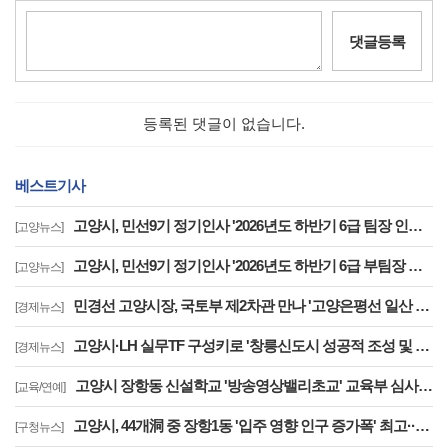
댓글등록
등록된 댓글이 없습니다.
베스트기사
고양시, 민선9기 정기인사 '2026년도 하반기 6급 팀장 인사발령 사항'
[고양뉴스]
고양시, 민선9기 정기인사 '2026년도 하반기 6급 부팀장 이하 인사발령 사항'
[고양뉴스]
민경선 고양시장, 국토부 제2차관 만나 '고양은평선 일산 연장 반영' 등 요청
[경제뉴스]
고양시·LH 실무TF 구성키로 '창릉신도시 성공적 조성 및 자족기능 강화 협력'
[경제뉴스]
고양시 장항동 신설학교 '방송영상밸리초교' 교육부 심사 통과··2030년 개교
[교육/연예]
고양시, 44개洞 중 장항1동 '입주 영향 인구 증가폭' 최고··풍산동도 증가세 지속
[구청뉴스]