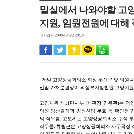
밀실에서 나와야할 고
지원, 임원전원에 대해
기사입력 2009-04-22 20:15
페이스북으로 공유
트위터로 공유
카카오 스토리로 공유
카카오톡으로 공유
밴드로 공유
20일 고양상공회의소 회장 우신구 및 의원 
선임 가처분결정이 의정부지방법원 고양지원
고양지원 제11민사부 (재판장 김용관)는 덕
의원 당선결정과 임원선임 무효 등 확인청
의 직무를, 고모씨는 고양상공회의소 수석 부
직무를, 류병근은 고양상공회의소 사무국장 