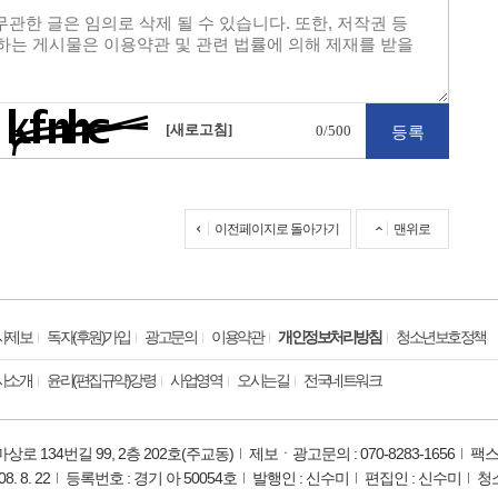
[새로고침]
0
/500
이전페이지로 돌아가기
맨위로
사제보
독자(후원)가입
광고문의
이용약관
개인정보처리방침
청소년보호정책
사소개
윤리(편집규약)강령
사업영역
오시는길
전국네트워크
로 134번길 99, 2층 202호(주교동)
제보ㆍ광고문의 : 070-8283-1656
팩스 
 8. 22
등록번호 : 경기 아 50054호
발행인 : 신수미
편집인 : 신수미
청