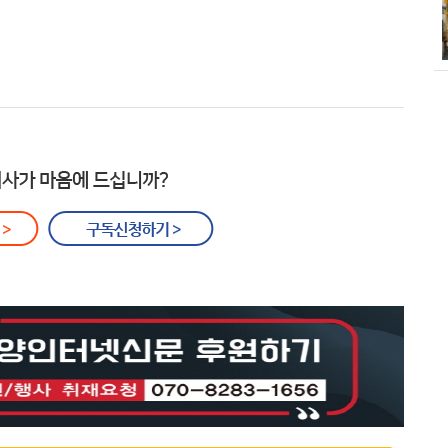
소각장) 소방
제30회 고양특례시장기 배드민턴대
회 개최