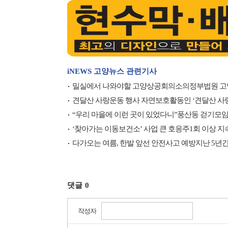
iNEWS 고양뉴스 관련기사
밀실에서 나와야할 고양상공회의소의정부법원 고양
견달산 사랑운동 행사 자연보호활동인 ‘견달산 사
“우리 마을에 이런 곳이 있었다니”풍산동 걷기모임
‘찾아가는 이동보건소’ 사업 큰 호응주1회 이상 
다가오는 여름, 한발 앞선 안전사고 예방지난 5년
댓글
0
작성자