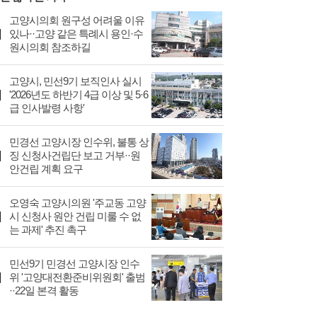
고양시의회 원구성 어려울 이유
있나··고양 같은 특례시 용인·수
원시의회 참조하길
고양시, 민선9기 보직인사 실시
'2026년도 하반기 4급 이상 및 5·6
급 인사발령 사항'
민경선 고양시장 인수위, 불통 상
징 신청사건립단 보고 거부··원
안건립 계획 요구
오영숙 고양시의원 '주교동 고양
시 신청사 원안 건립 미룰 수 없
는 과제' 추진 촉구
민선9기 민경선 고양시장 인수
위 '고양대전환준비위원회' 출범
··22일 본격 활동