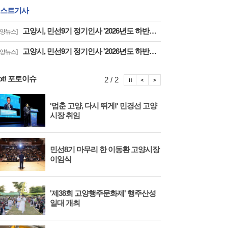
스트기사
고양시, 민선9기 정기인사 '2026년도 하반기 6급 팀장 인사발령 사항'
고양뉴스]
고양시, 민선9기 정기인사 '2026년도 하반기 6급 부팀장 이하 인사발령 사항'
고양뉴스]
ot! 포토이슈
포토이슈 정지
포토이슈 이전보기
포토이슈 다음보기
2 / 2
'멈춘 고양, 다시 뛰게!' 민경선 고양
고양
시장 취임
면 
민선8기 마무리 한 이동환 고양시장
물향
이임식
종 
'제38회 고양행주문화제' 행주산성
민경
일대 개최
대회