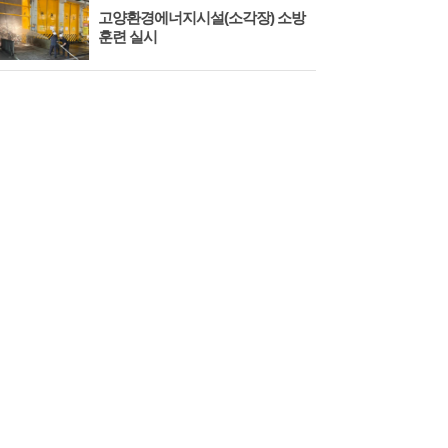
고양환경에너지시설(소각장) 소방
제3
훈련 실시
회 