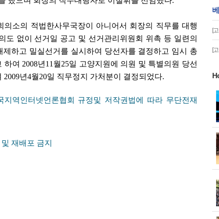
정을 했으며 회장의 직무대행자로 이철휘를 선임했다.
베
회의소의 적법한사무국장이 아니어서 회장의 직무를 대행
[
의도 없이 선거일 공고 및 선거관리위원회 위촉 등 일련의
[
배제하고 밀실선거를 실시하여 당선자를 결정하고 임시 총
 하여 2008년11월25일 고양지원에 의원 및 특별의원 당선
H
2009년4월20일 직무정지 가처분이 결정되었다.
한국지역인터넷언론협회 규정및 저작권법에 따라 무단전재
게!' 민경선 고양
고양시 폭염특보에 '도로 살수차' 전
면 가동
및 재배포 금지
 이동환 고양시장
물향기수목원 무궁화 절정 '50여 품
종 감상'
화제' 행주산성
민경선 시장, 2026 고양시장배 볼링
대회 시구