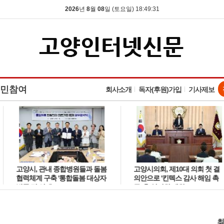
2026
년
8
월
08
일 (토요일) 18:49:32
민참여
회사소개
독자(후원)가입
기사제보
고양시, 관내 종합병원들과 돌봄
고양시의회, 제10대 의회 첫 결
협력체계 구축 '통합돌봄 대상자
의안으로 '킨텍스 감사 해임 촉
발굴 및 연계'
구' 후 임시회 폐회
최