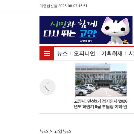
최종편집일 2026-08-07 15:51
전체메뉴보기
뉴스
오피니언
기획취재
시
고양시, 민선9기 정기인사 '2026
고양시, 민선9기 정기인사 '2026
뉴스 이전보기
년도 하반기 6급 팀장 인사발령
년도 하반기 6급 부팀장 이하 인
사항'
사발령 사항'
뉴스 > 고양뉴스