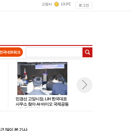
고양시
13.0℃
로그인
검색
전국네트워크
민경선 고양시장, LIH 한국대표
고양시, 여름철 재난안전 대책
뉴스 다음보기
사무소 찾아 AI·바이오 국제공동
의 '집중호우 침수방지·물놀이
연구 협력 강화
안전방안 논의'
근 많이 본 기사