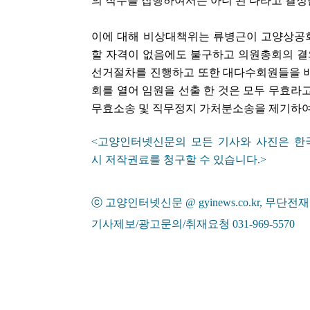
의 직무를 집행하여서는 아니 된 다라고 결
이에 대해 비상대책위는 류병근이 고양상공
할 자격이 없음에도 불구하고 의원총회의 결
선거절차를 진행하고 또한 대다수회원들을 
회를 열어 임원을 선출 한 것은 모두 무효라고
무효소송 및 직무정지 가처분소송을 제기하여 
<고양인터넷신문의 모든 기사와 사진은 
'멈춘 고양, 다시 뛰
시장 취임
시 저작권료를 청구할 수 있습니다.>
ⓒ 고양인터넷신문
@ gyinews.co.kr,
무단전재 
민선8기 마무리 한
이임식
기사제보/광고문의/취재요청 031-969-5570
'제38회 고양행주문
일대 개최