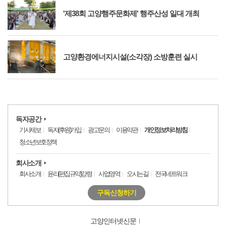
'제38회 고양행주문화제' 행주산성 일대 개최
고양환경에너지시설(소각장) 소방훈련 실시
독자공간
기사제보
독자(후원)가입
광고문의
이용약관
개인정보처리방침
청소년보호정책
회사소개
회사소개
윤리(편집규약)강령
사업영역
오시는길
전국네트워크
구독신청하기
고양인터넷신문