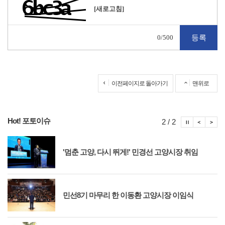
[새로고침]
0
/500
이전페이지로 돌아가기
맨위로
Hot! 포토이슈
포토이슈
포토
포
2 / 2
'멈춘 고양, 다시 뛰게!' 민경선 고양시장 취임
민선8기 마무리 한 이동환 고양시장 이임식