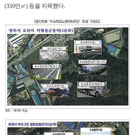
(330
만
㎡
)
등을 지목했다
.