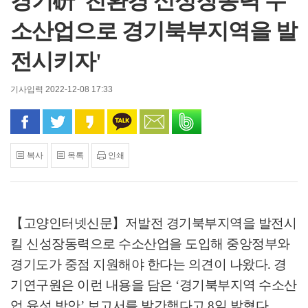
경기硏 '친환경 신성장동력 수
소산업으로 경기북부지역을 발
전시키자'
기사입력 2022-12-08 17:33
페이스북으로 공유
트위터로 공유
카카오 스토리로 공유
카카오톡으로 공유
문자로 공유
밴드로 공유
복사
목록
인쇄
【고양인터넷신문】
저발전 경기북부지역을 발전시
킬 신성장동력으로 수소산업을 도입해 중앙정부와
경기도가 중점 지원해야 한다는 의견이 나왔다
.
경
기연구원은 이런 내용을 담은
‘
경기북부지역 수소산
업 육성 방안
’
보고서를 발간했다고
8
일 밝혔다
.