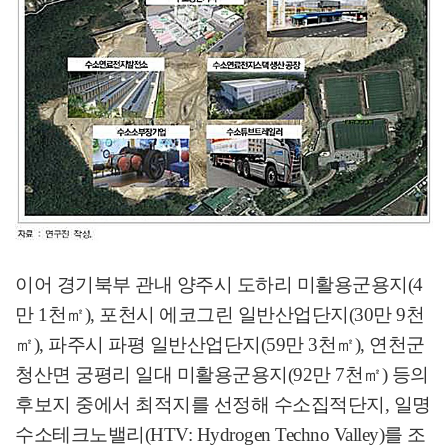
이어 경기북부 관내 양주시 도하리 미활용군용지
(4
만
1
천
㎡
),
포천시 에코그린 일반산업단지
(30
만
9
천
㎡
),
파주시 파평 일반산업단지
(59
만
3
천
㎡
),
연천군
청산면 궁평리 일대 미활용군용지
(92
만
7
천
㎡
)
등의
후보지 중에서 최적지를 선정해 수소집적단지
,
일명
수소테크노밸리
(HTV: Hydrogen Techno Valley)
를 조