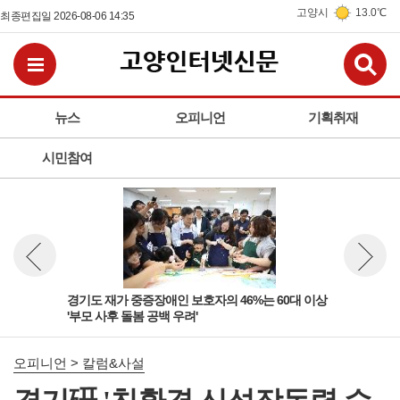
고양시
13.0℃
최종편집일 2026-08-06 14:35
검
전체메뉴보기
뉴스
오피니언
기획취재
시민참여
 '살
경기도 재가 중증장애인 보호자의 46%는 60대 이상
경기
뉴스 이전보기
뉴스 다
'부모 사후 돌봄 공백 우려'
고양
오피니언 > 칼럼&사설