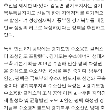
추진을 제시한 바 있다
.
김동연 경기도지사는 경기
북부특별자치도 신설과 함께 지역경제를 획기적으
로 발전시켜 성장잠재력이 풍부한 경기북부를 대한
민국 성장의 허브로 육성하겠다는 정책을 추진하고
있다
.
특히 민선
8
기 공약에는 경기도형 수소융합 클러스
터 조성안도 포함됐다
.
경기도는 수소에너지 생태계
구축 기본계획을
2019
년 수립해 안산
-
평택
-
화성권
을 중심으로 수소산업 육성을 추진 중이다
.
남부의
안산
,
평택은 국토부의 수소시범도시로 선정돼 구축
중이다
.
경기북부지역 수소산업 육성은
▲
경기도형
수소융합 클러스터 조성 공약 이행
▲
낙후된 지역경
제 활성화 및 균형발전 도모
▲
안산
-
평택
-
화성권 경
기남부 수소경제벨트와 경기북부 수소산업 양대 축