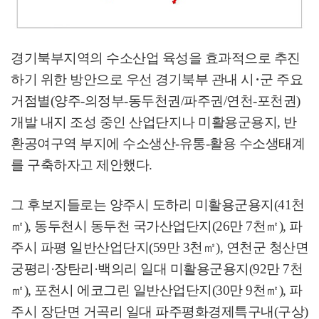
경기북부지역의 수소산업 육성을 효과적으로 추진
하기 위한 방안으로 우선 경기북부 관내 시
･
군 주요
거점별
(
양주
-
의정부
-
동두천권
/
파주권
/
연천
-
포천권
)
개발 내지 조성 중인 산업단지나 미활용군용지
,
반
환공여구역 부지에 수소생산
-
유통
-
활용 수소생태계
를 구축하자고 제안했다
.
그 후보지들로는 양주시 도하리 미활용군용지
(41
천
㎡
),
동두천시 동두천 국가산업단지
(26
만
7
천
㎡
),
파
주시 파평 일반산업단지
(59
만
3
천
㎡
),
연천군 청산면
궁평리
·
장탄리
·
백의리 일대 미활용군용지
(92
만
7
천
㎡
),
포천시 에코그린 일반산업단지
(30
만
9
천
㎡
),
파
주시 장단면 거곡리 일대 파주평화경제특구내
(
구상
)