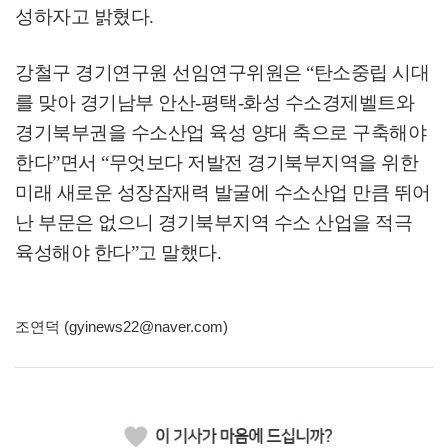
성하자고 밝혔다
.
강철구 경기연구원 선임연구위원은
“
탄소중립 시대
를 맞아 경기남부 안산
-
평택
-
화성 수소경제벨트와
경기북부권을 수소산업 육성 양대 축으로 구축해야
한다
”
면서
“
무엇보다 저발전 경기북부지역을 위한
미래 새로운 성장잠재력 발굴에 수소산업 만큼 뛰어
난 부문은 없으니 경기북부지역 수소 산업을 적극
육성해야 한다
”
고 말했다
.
조연덕 (gyinews22@naver.com)