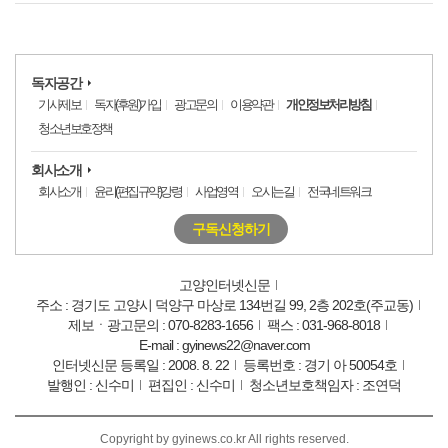
독자공간
기사제보
독자(후원)가입
광고문의
이용약관
개인정보처리방침
청소년보호정책
회사소개
회사소개
윤리(편집규약)강령
사업영역
오시는길
전국네트워크
구독신청하기
고양인터넷신문
주소 : 경기도 고양시 덕양구 마상로 134번길 99, 2층 202호(주교동)
제보ㆍ광고문의 : 070-8283-1656
팩스 : 031-968-8018
E-mail : gyinews22@naver.com
인터넷신문 등록일 : 2008. 8. 22
등록번호 : 경기 아 50054호
발행인 : 신수미
편집인 : 신수미
청소년보호책임자 : 조연덕
Copyright by gyinews.co.kr All rights reserved.