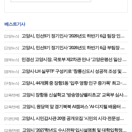
베스트기사
고양시, 민선9기 정기인사 '2026년도 하반기 6급 팀장 인사발령 사항'
[고양뉴스]
고양시, 민선9기 정기인사 '2026년도 하반기 6급 부팀장 이하 인사발령 사항'
[고양뉴스]
민경선 고양시장, 국토부 제2차관 만나 '고양은평선 일산 연장 반영' 등 요청
[경제뉴스]
고양시·LH 실무TF 구성키로 '창릉신도시 성공적 조성 및 자족기능 강화 협력'
[경제뉴스]
고양시, 44개洞 중 장항1동 '입주 영향 인구 증가폭' 최고··풍산동도 증가세 지속
[구청뉴스]
고양시 장항동 신설학교 '방송영상밸리초교' 교육부 심사 통과··2030년 개교
[교육/연예]
고양시, 원당역 앞 경기북북 AI캠퍼스 'AI·디지털 배움터 체험존' 12월까지 운영
[교육/연예]
고양시, 시민감사관 20명 공개모집 '시민의 시각·전문성으로 감사행정 제고'
[기관단체]
고양시 '2027학년도 수시전략 입시설명회 및 대학입학정보박람회' 8일 개최
[교육/연예]