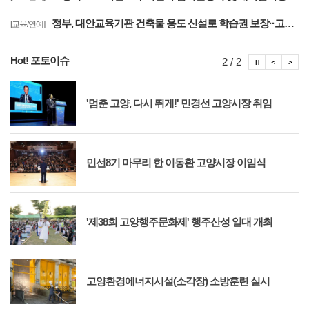
정부, 대안교육기관 건축물 용도 신설로 학습권 보장··고양자유학교 문제 해소
[교육/연예]
Hot! 포토이슈
포토이슈
포토
포
2 / 2
'멈춘 고양, 다시 뛰게!' 민경선 고양시장 취임
민선8기 마무리 한 이동환 고양시장 이임식
'제38회 고양행주문화제' 행주산성 일대 개최
고양환경에너지시설(소각장) 소방훈련 실시