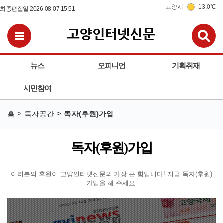
고양시
13.0℃
최종편집일 2026-08-07 15:51
검
전체메뉴보기
뉴스
오피니언
기획취재
시민참여
홈
독자공간
독자(후원)가입
독자(후원)가입
여러분의 후원이 고양인터넷신문의 가장 큰 힘입니다!
지금 독자(후원)
가입을 해 주세요.