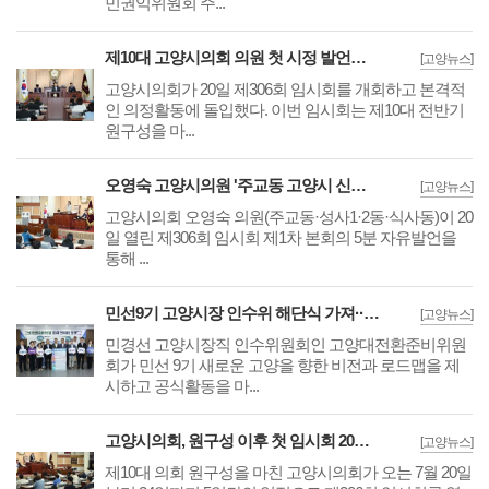
민권익위원회 주...
제10대 고양시의회 의원 첫 시정 발언은 지역구 현안 '교통·주거 등 대책 요구'
[고양뉴스]
고양시의회가 20일 제306회 임시회를 개회하고 본격적
인 의정활동에 돌입했다. 이번 임시회는 제10대 전반기
원구성을 마...
오영숙 고양시의원 '주교동 고양시 신청사 원안 건립 미룰 수 없는 과제' 추진 촉구
[고양뉴스]
고양시의회 오영숙 의원(주교동·성사1·2동·식사동)이 20
일 열린 제306회 임시회 제1차 본회의 5분 자유발언을
통해 ...
민선9기 고양시장 인수위 해단식 가져··'6대 고양시정 비전 및 24대 전략' 전달
[고양뉴스]
민경선 고양시장직 인수위원회인 고양대전환준비위원
회가 민선 9기 새로운 고양을 향한 비전과 로드맵을 제
시하고 공식활동을 마...
고양시의회, 원구성 이후 첫 임시회 20일 개회··업무보고 시작으로 의정활동 돌입
[고양뉴스]
제10대 의회 원구성을 마친 고양시의회가 오는 7월 20일