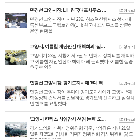
민경선 고양시장, LIH 한국대표사무소 찾아 AI·바이오 국제공동연구 협력 강화
[고양뉴스]
민경선 고양시장이 지난 23일 창조혁신캠퍼스 성사 내
룩셈부르크 국립보건원(LIH) 한국대표사무소를 방문해
운영 현황을 ...
고양시, 여름철 재난안전 대책회의 '집중호우 침수방지·물놀이 안전방안 논의'
[고양뉴스]
고양시가 23일 시청에서 7월 두 번째 시정회의를 개최하
고 여름철 재난안전 대책에 대해 논의했다. 여름철 집중
호우로 인한...
민경선 고양시장, 경기도지사에 '5대 핵심 정책건의서' 전달과 함께 지원 요청
[고양뉴스]
민경선 고양시장이 추미애 경기도지사에게 고양시 5대
핵심정책 건의서를 전달하고 경기도의 신속하고 실질적
인 협조를 요청했다...
'고양시 킨텍스 상임감사 선임 논란' 도의회 진출 김운남 의원, 경기도 감사 촉구
[고양뉴스]
경기도의회 기획재정위원회 김운남 의원은 지난 21일
열린 제392회 임시회 기획재정위원회 감사위원회 및 도