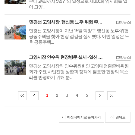
부터 24일까지 5일간의 일정으로 제306회 임시회를 열
어 고양...
민경선 고양시장, 행신동 노후·위험 주택 방문 및 독거노인 돌봄 우유배달 사업 협약
[고양뉴스]
민경선 고양시장이 지난 15일 덕양구 행신동 노후·위험
공동주택을 찾아 현장 점검을 실시했다. 이번 일정은 노
후 공동주택...
고양시장 인수위 현장방문 실시··일산 재건축 사업성 확보·원마운트 회생안 등 검토
[고양뉴스]
민경선 고양시장직 인수위원회인 고양대전환준비위원
회가 주요 사업진행 상황과 정책에 필요한 현장의 목소
리를 반영하기 위해 분...
1
2
3
4
5
이전페이지로 돌아가기
맨위로