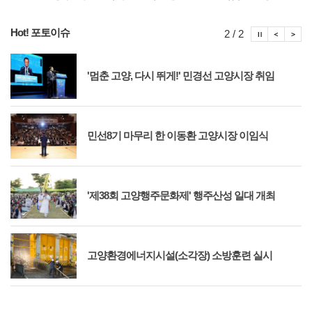
Hot! 포토이슈
포토이슈
포토
포
2 / 2
'멈춘 고양, 다시 뛰게!' 민경선 고양시장 취임
민선8기 마무리 한 이동환 고양시장 이임식
'제38회 고양행주문화제' 행주산성 일대 개최
고양환경에너지시설(소각장) 소방훈련 실시