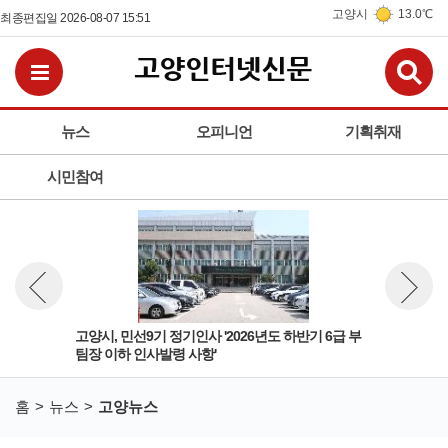
고양시
13.0℃
최종편집일 2026-08-07 15:51
검
전체메뉴보기
뉴스
오피니언
기획취재
시민참여
 팀
고양시, 민선9기 정기인사 '2026년도 하반기 6급 부
고양
뉴스 이전보기
뉴스 다
팀장 이하 인사발령 사항'
돌봄
홈
뉴스
고양뉴스