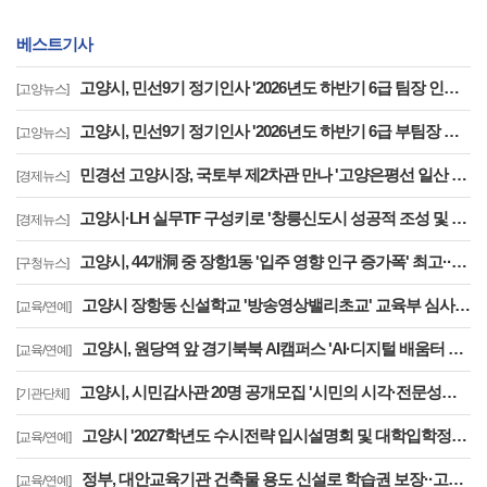
베스트기사
고양시, 민선9기 정기인사 '2026년도 하반기 6급 팀장 인사발령 사항'
[고양뉴스]
고양시, 민선9기 정기인사 '2026년도 하반기 6급 부팀장 이하 인사발령 사항'
[고양뉴스]
민경선 고양시장, 국토부 제2차관 만나 '고양은평선 일산 연장 반영' 등 요청
[경제뉴스]
고양시·LH 실무TF 구성키로 '창릉신도시 성공적 조성 및 자족기능 강화 협력'
[경제뉴스]
고양시, 44개洞 중 장항1동 '입주 영향 인구 증가폭' 최고··풍산동도 증가세 지속
[구청뉴스]
고양시 장항동 신설학교 '방송영상밸리초교' 교육부 심사 통과··2030년 개교
[교육/연예]
고양시, 원당역 앞 경기북북 AI캠퍼스 'AI·디지털 배움터 체험존' 12월까지 운영
[교육/연예]
고양시, 시민감사관 20명 공개모집 '시민의 시각·전문성으로 감사행정 제고'
[기관단체]
고양시 '2027학년도 수시전략 입시설명회 및 대학입학정보박람회' 8일 개최
[교육/연예]
정부, 대안교육기관 건축물 용도 신설로 학습권 보장··고양자유학교 문제 해소
[교육/연예]