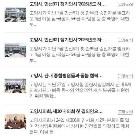
고양시, 민선9기 정기인사 '2026년도 하반기 6급 팀장 인사발령 사항'
[고양뉴스]
고양시가 지난 7월 민선9기 첫 간부급 승진자를 발표하
고 4급 이상 실·국장과 5·6급 과·팀장 등 총 86명에 대한
보...
고양시, 민선9기 정기인사 '2026년도 하반기 6급 부팀장 이하 인사발령 사항'
[고양뉴스]
고양시가 지난 7월 민선9기 첫 간부급 승진자를 발표하
고 4급 이상 실·국장과 5·6급 과·팀장 등 총 86명에 대한
보...
고양시, 관내 종합병원들과 돌봄 협력체계 구축 '통합돌봄 대상자 발굴 및 연계'
[고양뉴스]
고양시는 지난 27일 고양시청 열린시장실에서 관내 8개
의료기관과 퇴원 환자의 안정적인 재가 복귀를 지원하
기 위한 ‘통합...
고양시의회, 제10대 의회 첫 결의안으로 '킨텍스 감사 해임 촉구' 후 임시회 폐회
[고양뉴스]
고양시의회가 24일 제306회 임시회 제2차 본회의를 열
어 각 상임위원회에서 심사한 안건들을 의결하고 폐회
했다. 이날 본...