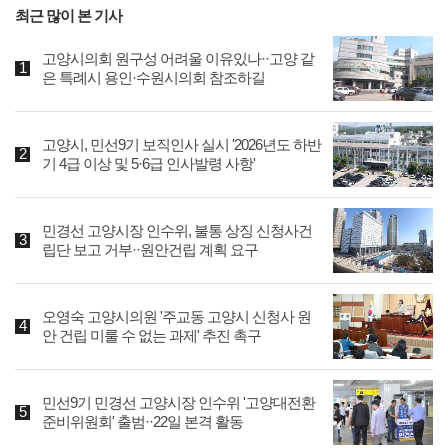
최근 많이 본 기사
고양시의회 원구성 어려울 이유있나··고양 같
은 특례시 용인·수원시의회 참조하길
고양시, 민선9기 보직인사 실시 '2026년도 하반
기 4급 이상 및 5·6급 인사발령 사항'
민경선 고양시장 인수위, 불통 상징 신청사건
립단 보고 거부··원안건립 계획 요구
오영숙 고양시의원 '주교동 고양시 신청사 원
안 건립 미룰 수 없는 과제' 추진 촉구
민선9기 민경선 고양시장 인수위 '고양대전환
준비위원회' 출범··22일 본격 활동