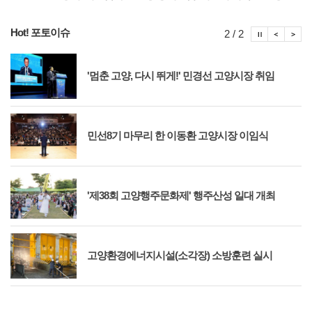
Hot! 포토이슈
포토이슈
포토
포
2 / 2
'멈춘 고양, 다시 뛰게!' 민경선 고양시장 취임
민선8기 마무리 한 이동환 고양시장 이임식
'제38회 고양행주문화제' 행주산성 일대 개최
고양환경에너지시설(소각장) 소방훈련 실시