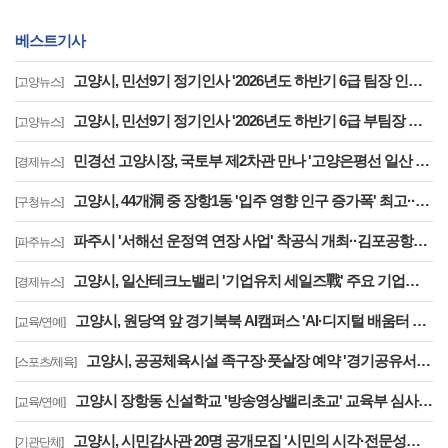
베스트기사
고양시, 민선9기 정기인사 '2026년도 하반기 6급 팀장 인사발령 사항'
[고양뉴스]
고양시, 민선9기 정기인사 '2026년도 하반기 6급 부팀장 이하 인사발령 사항'
[고양뉴스]
민경선 고양시장, 국토부 제2차관 만나 '고양은평선 일산 연장 반영' 등 요청
[경제뉴스]
고양시, 44개洞 중 장항1동 '입주 영향 인구 증가폭' 최고··풍산동도 증가세 지속
[구청뉴스]
파주시 '서해선 운정역 연장 사업' 착공식 개최··김포공항까지 30분대 주파
[파주뉴스]
고양시, 일산테크노밸리 '기업유치 세일즈戰' 주요 기업에 고양시장 명의 투자 제안
[경제뉴스]
고양시, 원당역 앞 경기북북 AI캠퍼스 'AI·디지털 배움터 체험존' 12월까지 운영
[교육/연예]
고양시, 공공체육시설 족구장·풋살장 예약 '경기공유서비스'로 전환··투명성 강화
[스포츠/체육]
고양시 장항동 신설학교 '방송영상밸리초교' 교육부 심사 통과··2030년 개교
[교육/연예]
고양시, 시민감사관 20명 공개모집 '시민의 시각·전문성으로 감사행정 제고'
[기관단체]