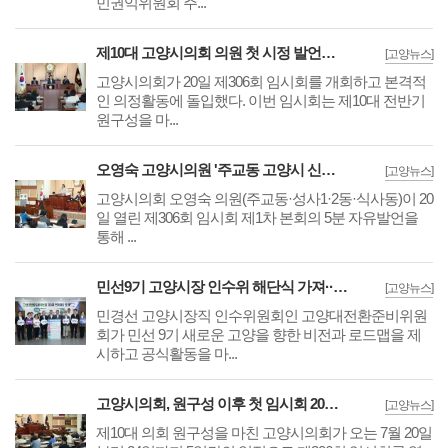
민권익위원회 주...
제10대 고양시의회 의원 첫 시정 발언은 지역구 현안 '교통·주거 등 대책 요구'
[고양뉴스]
고양시의회가 20일 제306회 임시회를 개회하고 본격적
인 의정활동에 돌입했다. 이번 임시회는 제10대 전반기
원구성을 마...
오영숙 고양시의원 '주교동 고양시 신청사 원안 건립 미룰 수 없는 과제' 추진 촉구
[고양뉴스]
고양시의회 오영숙 의원(주교동·성사1·2동·식사동)이 20
일 열린 제306회 임시회 제1차 본회의 5분 자유발언을
통해 ...
민선9기 고양시장 인수위 해단식 가져··'6대 고양시정 비전 및 24대 전략' 전달
[고양뉴스]
민경선 고양시장직 인수위원회인 고양대전환준비위원
회가 민선 9기 새로운 고양을 향한 비전과 로드맵을 제
시하고 공식활동을 마...
고양시의회, 원구성 이후 첫 임시회 20일 개회··업무보고 시작으로 의정활동 돌입
[고양뉴스]
제10대 의회 원구성을 마친 고양시의회가 오는 7월 20일