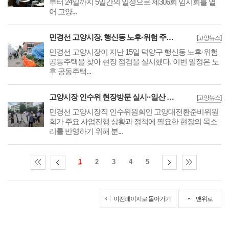
부터 24일까지 5일간의 일정으로 제306회 임시회를 열
어 고양...
민경선 고양시장, 행신동 노후·위험 주택 방문 및 독거노인 돌봄 우유배달 사업 협약
[고양뉴스]
민경선 고양시장이 지난 15일 덕양구 행신동 노후·위험
공동주택을 찾아 현장 점검을 실시했다. 이번 일정은 노
후 공동주택...
고양시장 인수위 현장방문 실시··일산 재건축 사업성 확보·원마운트 회생안 등 검토
[고양뉴스]
민경선 고양시장직 인수위원회인 고양대전환준비위원
회가 주요 사업진행 상황과 정책에 필요한 현장의 목소
리를 반영하기 위해 분...
1
2
3
4
5
이전페이지로 돌아가기
맨위로