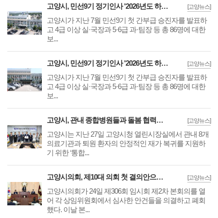
고양시, 민선9기 정기인사 '2026년도 하반기 6급 팀장 인사발령 사항'
[고양뉴스]
고양시가 지난 7월 민선9기 첫 간부급 승진자를 발표하
고 4급 이상 실·국장과 5·6급 과·팀장 등 총 86명에 대한
보...
고양시, 민선9기 정기인사 '2026년도 하반기 6급 부팀장 이하 인사발령 사항'
[고양뉴스]
고양시가 지난 7월 민선9기 첫 간부급 승진자를 발표하
고 4급 이상 실·국장과 5·6급 과·팀장 등 총 86명에 대한
보...
고양시, 관내 종합병원들과 돌봄 협력체계 구축 '통합돌봄 대상자 발굴 및 연계'
[고양뉴스]
고양시는 지난 27일 고양시청 열린시장실에서 관내 8개
의료기관과 퇴원 환자의 안정적인 재가 복귀를 지원하
기 위한 ‘통합...
고양시의회, 제10대 의회 첫 결의안으로 '킨텍스 감사 해임 촉구' 후 임시회 폐회
[고양뉴스]
고양시의회가 24일 제306회 임시회 제2차 본회의를 열
어 각 상임위원회에서 심사한 안건들을 의결하고 폐회
했다. 이날 본...