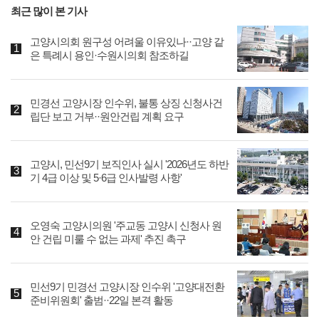
최근 많이 본 기사
고양시의회 원구성 어려울 이유있나··고양 같
은 특례시 용인·수원시의회 참조하길
민경선 고양시장 인수위, 불통 상징 신청사건
립단 보고 거부··원안건립 계획 요구
고양시, 민선9기 보직인사 실시 '2026년도 하반
기 4급 이상 및 5·6급 인사발령 사항'
오영숙 고양시의원 '주교동 고양시 신청사 원
안 건립 미룰 수 없는 과제' 추진 촉구
민선9기 민경선 고양시장 인수위 '고양대전환
준비위원회' 출범··22일 본격 활동