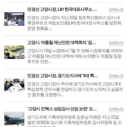
민경선 고양시장, LIH 한국대표사무소 찾아 AI·바이오 국제공동연구 협력 강화
[고양뉴스]
민경선 고양시장이 지난 23일 창조혁신캠퍼스 성사 내
룩셈부르크 국립보건원(LIH) 한국대표사무소를 방문해
운영 현황을 ...
고양시, 여름철 재난안전 대책회의 '집중호우 침수방지·물놀이 안전방안 논의'
[고양뉴스]
고양시가 23일 시청에서 7월 두 번째 시정회의를 개최하
고 여름철 재난안전 대책에 대해 논의했다. 여름철 집중
호우로 인한...
민경선 고양시장, 경기도지사에 '5대 핵심 정책건의서' 전달과 함께 지원 요청
[고양뉴스]
민경선 고양시장이 추미애 경기도지사에게 고양시 5대
핵심정책 건의서를 전달하고 경기도의 신속하고 실질적
인 협조를 요청했다...
'고양시 킨텍스 상임감사 선임 논란' 도의회 진출 김운남 의원, 경기도 감사 촉구
[고양뉴스]
경기도의회 기획재정위원회 김운남 의원은 지난 21일
열린 제392회 임시회 기획재정위원회 감사위원회 및 도