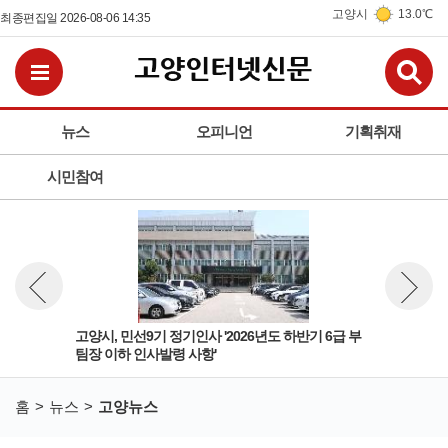
고양시
13.0℃
최종편집일 2026-08-06 14:35
검
전체메뉴보기
뉴스
오피니언
기획취재
시민참여
 팀
고양시, 민선9기 정기인사 '2026년도 하반기 6급 부
고양
뉴스 이전보기
뉴스 다
팀장 이하 인사발령 사항'
돌봄
홈
뉴스
고양뉴스