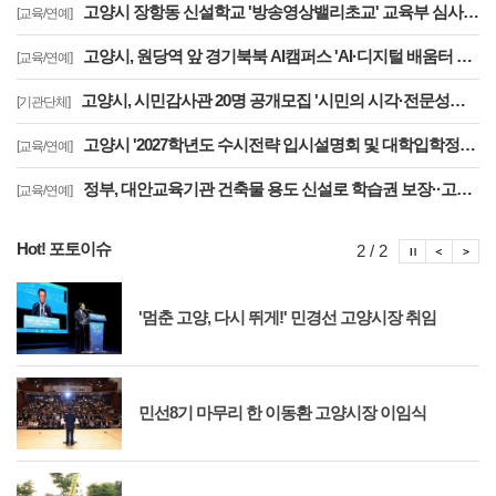
고양시 장항동 신설학교 '방송영상밸리초교' 교육부 심사 통과··2030년 개교
[교육/연예]
고양시, 원당역 앞 경기북북 AI캠퍼스 'AI·디지털 배움터 체험존' 12월까지 운영
[교육/연예]
고양시, 시민감사관 20명 공개모집 '시민의 시각·전문성으로 감사행정 제고'
[기관단체]
고양시 '2027학년도 수시전략 입시설명회 및 대학입학정보박람회' 8일 개최
[교육/연예]
정부, 대안교육기관 건축물 용도 신설로 학습권 보장··고양자유학교 문제 해소
[교육/연예]
Hot! 포토이슈
포토이슈
포토
포
2 / 2
'멈춘 고양, 다시 뛰게!' 민경선 고양시장 취임
민선8기 마무리 한 이동환 고양시장 이임식