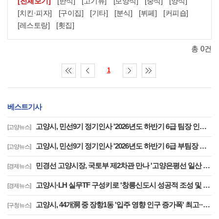
[전체보기]
[한식]
[고기류]
[보양식]
[중식]
[양식]
[치킨·피자]
[구이집]
[기타]
[분식]
[뷔페]
[커피숍]
[레스토랑]
[횟집]
총 0건
1
베스트기사
고양시, 민선9기 정기인사 '2026년도 하반기 6급 팀장 인사발령 사항'
[고양뉴스]
고양시, 민선9기 정기인사 '2026년도 하반기 6급 부팀장 이하 인사발령 사항'
[고양뉴스]
민경선 고양시장, 국토부 제2차관 만나 '고양은평선 일산 연장 반영' 등 요청
[경제뉴스]
고양시·LH 실무TF 구성키로 '창릉신도시 성공적 조성 및 자족기능 강화 협력'
[경제뉴스]
고양시, 44개洞 중 장항1동 '입주 영향 인구 증가폭' 최고··풍산동도 증가세 지속
[구청뉴스]