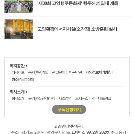
'제38회 고양행주문화제' 행주산성 일대 개최
고양환경에너지시설(소각장) 소방훈련 실시
독자공간
기사제보
독자(후원)가입
광고문의
이용약관
개인정보처리방침
청소년보호정책
회사소개
회사소개
윤리(편집규약)강령
사업영역
오시는길
전국네트워크
구독신청하기
고양인터넷신문
주소 : 경기도 고양시 덕양구 마상로 134번길 99, 2층 202호(주교동)