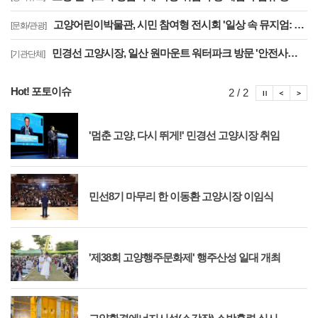
고양어린이박물관, 시민 참여형 전시회 '일상 속 뮤지엄: 잠시, 마음' 8월 개최
[문화/관광]
민경선 고양시장, 일산 원마운트 워터파크 방문 '안전사고 방지 대책 점검'
[기관단체]
Hot! 포토이슈
포토이슈
포토
포
2 / 2
'멈춘 고양, 다시 뛰게!' 민경선 고양시장 취임
민선8기 마무리 한 이동환 고양시장 이임식
'제38회 고양행주문화제' 행주산성 일대 개최