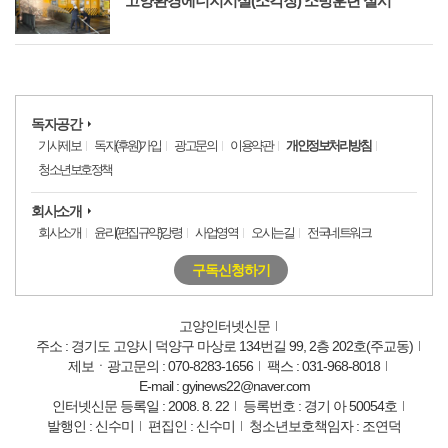
고양환경에너지시설(소각장) 소방훈련 실시
독자공간
기사제보
독자(후원)가입
광고문의
이용약관
개인정보처리방침
청소년보호정책
회사소개
회사소개
윤리(편집규약)강령
사업영역
오시는길
전국네트워크
구독신청하기
고양인터넷신문
주소 : 경기도 고양시 덕양구 마상로 134번길 99, 2층 202호(주교동)
제보ㆍ광고문의 : 070-8283-1656
팩스 : 031-968-8018
E-mail : gyinews22@naver.com
인터넷신문 등록일 : 2008. 8. 22
등록번호 : 경기 아 50054호
발행인 : 신수미
편집인 : 신수미
청소년보호책임자 : 조연덕