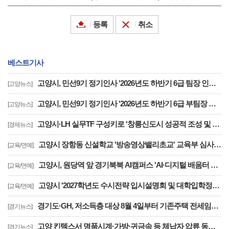
등록
취소
베스트기사
고양시, 민선9기 정기인사 '2026년도 하반기 6급 팀장 인사발령 사항'
[고양뉴스]
고양시, 민선9기 정기인사 '2026년도 하반기 6급 부팀장 이하 인사발령 사항'
[고양뉴스]
고양시·LH 실무TF 구성키로 '창릉신도시 성공적 조성 및 자족기능 강화 협력'
[경제뉴스]
고양시 장항동 신설학교 '방송영상밸리초교' 교육부 심사 통과··2030년 개교
[교육/연예]
고양시, 원당역 앞 경기북북 AI캠퍼스 'AI·디지털 배움터 체험존' 12월까지 운영
[교육/연예]
고양시 '2027학년도 수시전략 입시설명회 및 대학입학정보박람회' 8일 개최
[교육/연예]
경기도·GH, 저소득층 대상 8월 4일부터 기존주택 전세임대 입주자 상시 모집
[경기뉴스]
고양 킨텍스서 명품시계·가방·귀금속 등 체납자 압류 동산 620점 공개 경매
[경기뉴스]