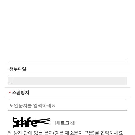
첨부파일
스팸방지
필수입력
89X1
[새로고침]
※ 상자 안에 있는 문자(영문 대소문자 구분)를 입력하세요.