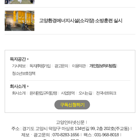
고양환경에너지시설(소각장) 소방훈련 실시
독자공간
기사제보
독자(후원)가입
광고문의
이용약관
개인정보처리방침
청소년보호정책
회사소개
회사소개
윤리(편집규약)강령
사업영역
오시는길
전국네트워크
구독신청하기
고양인터넷신문
주소 : 경기도 고양시 덕양구 마상로 134번길 99, 2층 202호(주교동)
제보ㆍ광고문의 : 070-8283-1656
팩스 : 031-968-8018