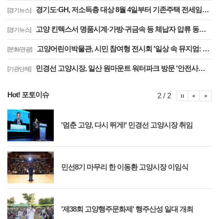
경기도·GH, 저소득층 대상 8월 4일부터 기존주택 전세임대 입주자 상시 모집
[경기뉴스]
고양 킨텍스서 명품시계·가방·귀금속 등 체납자 압류 동산 620점 공개 경매
[경기뉴스]
고양어린이박물관, 시민 참여형 전시회 '일상 속 뮤지엄: 잠시, 마음' 8월 개최
[문화/관광]
민경선 고양시장, 일산 원마운트 워터파크 방문 '안전사고 방지 대책 점검'
[기관단체]
Hot! 포토이슈
포토이슈
포토
포
2 / 2
'멈춘 고양, 다시 뛰게!' 민경선 고양시장 취임
민선8기 마무리 한 이동환 고양시장 이임식
'제38회 고양행주문화제' 행주산성 일대 개최