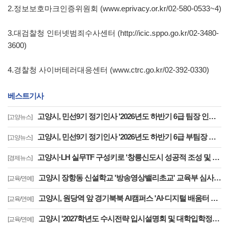
2.정보보호마크인증위원회 (www.eprivacy.or.kr/02-580-0533~4)
3.대검찰청 인터넷범죄수사센터 (http://icic.sppo.go.kr/02-3480-
3600)
4.경찰청 사이버테러대응센터 (www.ctrc.go.kr/02-392-0330)
베스트기사
고양시, 민선9기 정기인사 '2026년도 하반기 6급 팀장 인사발령 사항'
[고양뉴스]
고양시, 민선9기 정기인사 '2026년도 하반기 6급 부팀장 이하 인사발령 사항'
[고양뉴스]
고양시·LH 실무TF 구성키로 '창릉신도시 성공적 조성 및 자족기능 강화 협력'
[경제뉴스]
고양시 장항동 신설학교 '방송영상밸리초교' 교육부 심사 통과··2030년 개교
[교육/연예]
고양시, 원당역 앞 경기북북 AI캠퍼스 'AI·디지털 배움터 체험존' 12월까지 운영
[교육/연예]
고양시 '2027학년도 수시전략 입시설명회 및 대학입학정보박람회' 8일 개최
[교육/연예]