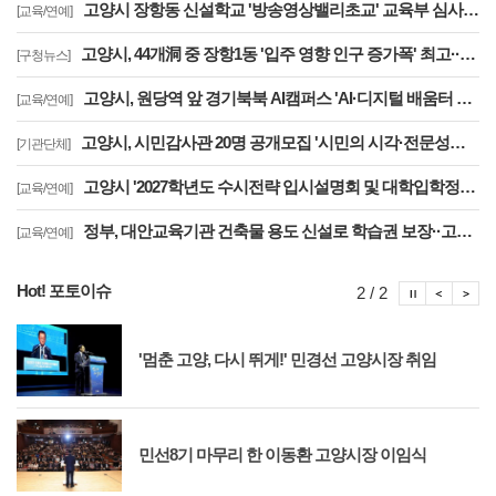
고양시 장항동 신설학교 '방송영상밸리초교' 교육부 심사 통과··2030년 개교
[교육/연예]
고양시, 44개洞 중 장항1동 '입주 영향 인구 증가폭' 최고··풍산동도 증가세 지속
[구청뉴스]
고양시, 원당역 앞 경기북북 AI캠퍼스 'AI·디지털 배움터 체험존' 12월까지 운영
[교육/연예]
고양시, 시민감사관 20명 공개모집 '시민의 시각·전문성으로 감사행정 제고'
[기관단체]
고양시 '2027학년도 수시전략 입시설명회 및 대학입학정보박람회' 8일 개최
[교육/연예]
정부, 대안교육기관 건축물 용도 신설로 학습권 보장··고양자유학교 문제 해소
[교육/연예]
Hot! 포토이슈
포토이슈
포토
포
2 / 2
'멈춘 고양, 다시 뛰게!' 민경선 고양시장 취임
민선8기 마무리 한 이동환 고양시장 이임식