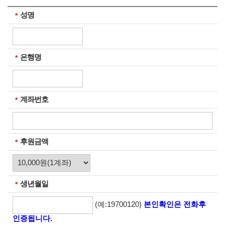
성명
필수입력
은행명
필수입력
계좌번호
필수입력
후원금액
필수입력
생년월일
필수입력
(예:19700120)
본인확인은 전화후
인증됩니다.