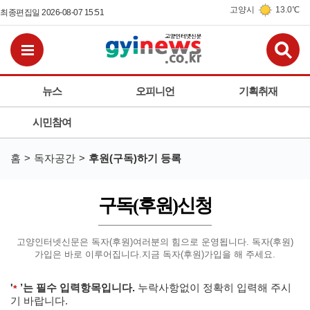
고양시
13.0℃
최종편집일 2026-08-07 15:51
검
전체메뉴보기
뉴스
오피니언
기획취재
시민참여
홈
독자공간
후원(구독)하기 등록
구독(후원)신청
고양인터넷신문은 독자(후원)여러분의 힘으로 운영됩니다. 독자(후원)
가입은 바로 이루어집니다.
지금 독자(후원)가입을 해 주세요.
'
’는 필수 입력항목입니다.
누락사항없이 정확히 입력해 주시
필수입력
기 바랍니다.