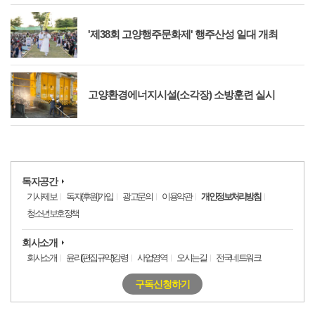
'제38회 고양행주문화제' 행주산성 일대 개최
고양환경에너지시설(소각장) 소방훈련 실시
독자공간
기사제보
독자(후원)가입
광고문의
이용약관
개인정보처리방침
청소년보호정책
회사소개
회사소개
윤리(편집규약)강령
사업영역
오시는길
전국네트워크
구독신청하기