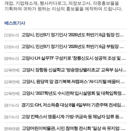
개업, 기업체소개, 행사카다로그, 의정보고서, 각종홍보물을
기획하여 귀하가 원하는 이상의 홍보물을 제작하여 드립니다.
베스트기사
고양시, 민선9기 정기인사 '2026년도 하반기 6급 팀장 인사발령 사항'
[고양뉴스]
고양시, 민선9기 정기인사 '2026년도 하반기 6급 부팀장 이하 인사발령 사항'
[고양뉴스]
고양시·LH 실무TF 구성키로 '창릉신도시 성공적 조성 및 자족기능 강화 협력'
[경제뉴스]
고양시 장항동 신설학교 '방송영상밸리초교' 교육부 심사 통과··2030년 개교
[교육/연예]
고양시, 원당역 앞 경기북북 AI캠퍼스 'AI·디지털 배움터 체험존' 12월까지 운영
[교육/연예]
고양시 '2027학년도 수시전략 입시설명회 및 대학입학정보박람회' 8일 개최
[교육/연예]
경기도·GH, 저소득층 대상 8월 4일부터 기존주택 전세임대 입주자 상시 모집
[경기뉴스]
고양 킨텍스서 명품시계·가방·귀금속 등 체납자 압류 동산 620점 공개 경매
[경기뉴스]
고양어린이박물관, 시민 참여형 전시회 '일상 속 뮤지엄: 잠시, 마음' 8월 개최
[문화/관광]