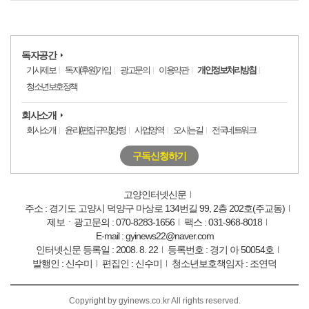
독자공간
기사제보
독자(후원)가입
광고문의
이용약관
개인정보처리방침
청소년보호정책
회사소개
회사소개
윤리(편집규약)강령
사업영역
오시는길
전국네트워크
구독신청하기
고양인터넷신문
주소 : 경기도 고양시 덕양구 마상로 134번길 99, 2층 202호(주교동)
제보ㆍ광고문의 : 070-8283-1656
팩스 : 031-968-8018
E-mail : gyinews22@naver.com
인터넷신문 등록일 : 2008. 8. 22
등록번호 : 경기 아 50054호
발행인 : 신수미
편집인 : 신수미
청소년보호책임자 : 조연덕
Copyright by gyinews.co.kr All rights reserved.