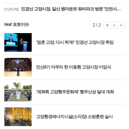
민경선 고양시장, 일산 원마운트 워터파크 방문 '안전사고 방지 대책 점검'
[기관단체]
Hot! 포토이슈
포토이슈
포토
포
2 / 2
'멈춘 고양, 다시 뛰게!' 민경선 고양시장 취임
민선8기 마무리 한 이동환 고양시장 이임식
'제38회 고양행주문화제' 행주산성 일대 개최
고양환경에너지시설(소각장) 소방훈련 실시