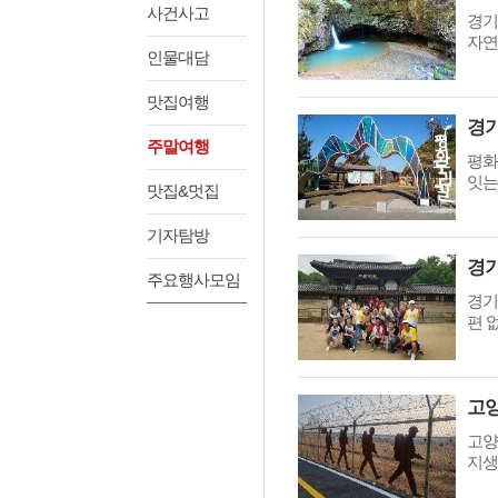
사건사고
경기
자연
인물대담
맛집여행
주말여행
평화
잇는
맛집&멋집
기자탐방
주요행사모임
경기
편 
고양
지생