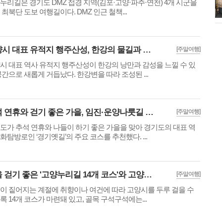
누리길은 경기도 DMZ 접경 지역(김포·고양·파주·연천) 4개 시군을
회 개최
 최북단 도보 여행길이다. DMZ 인근 철책...
고양시 대표 유적지 행주산성, 한강의 물길과 도시 불빛이 만나 낭만과 감성 선사
[주말여행]
시 대표 역사 유적지 행주산성이 한강의 낭만과 감성을 느낄 수 있
공간으로 새롭게 거듭났다. 한강변을 따라 조성된 ...
추석 연휴와 걷기 좋은 가을, 임진·운양나룻길 등 경기옛길 4개 코스 추천
[주말여행]
도가 추석 연휴와 나들이 하기 좋은 가을을 맞아 경기도의 대표 역
화탐방로인 ‘경기옛길’의 주요 코스를 추천했다. ...
가을 걷기 좋은 '고양누리길 14개 코스'와 고양시 관광테마골목 한 바퀴
[주말여행]
이 짙어지는 계절에 취향이나 여건에 따라 고양시를 두루 걸을 수
록 14개 코스가 마련돼 있고, 골목 구석구석에는...