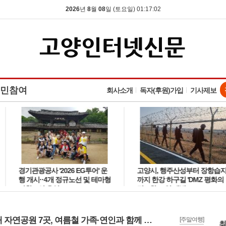
2026
년
8
월
08
일 (토요일) 01:17:03
민참여
회사소개
독자(후원)가입
기사제보
경기관광공사 '2026 EG투어' 운
고양시, 행주산성부터 장항습지
행 개시··4개 정규노선 및 테마형
까지 한강 하구길 'DMZ 평화의
기획노선 운영
길' 4월 17일 개방
도내 자연공원 7곳, 여름철 가족·연인과 함께 즐길 수 있는 자연휴식처 추천
[주말여행]
최