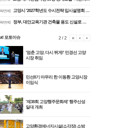
고양시 '2027학년도 수시전략 입시설명회 및 대학입학정보박람회' 8일 개최
교육/연예]
정부, 대안교육기관 건축물 용도 신설로 학습권 보장··고양자유학교 문제 해소
교육/연예]
ot! 포토이슈
포토이슈 정지
포토이슈 이전보기
포토이슈 다음보기
2 / 2
'멈춘 고양, 다시 뛰게!' 민경선 고양
고양
시장 취임
면 
민선8기 마무리 한 이동환 고양시장
물향
이임식
종 
'제38회 고양행주문화제' 행주산성
민경
일대 개최
대회
고양환경에너지시설(소각장) 소방
제3