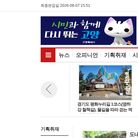
최종편집일 2026-08-07 15:51
전체메뉴보기
뉴스
오피니언
기획취재
시
도내 자연공원 7곳, 여름철 가족·
경기도 평화누리길 1코스(염하
뉴스 이전보기
연인과 함께 즐길 수 있는 자연
강 철책길), 물길을 따라 걷는 역
휴식처 추천
사와 평화의 여정
기획취재