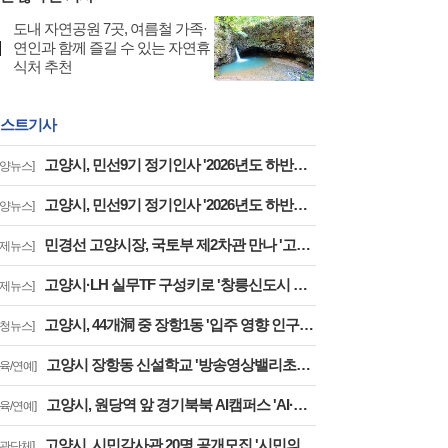
도내 자연공원 7곳, 여름철 가족·
연인과 함께 즐길 수 있는 자연휴
식처 추천
스트기사
고양시, 민선9기 정기인사 '2026년도 하반기 6급 팀장 인사발령 사항'
고양뉴스]
고양시, 민선9기 정기인사 '2026년도 하반기 6급 부팀장 이하 인사발령 사항'
고양뉴스]
민경선 고양시장, 국토부 제2차관 만나 '고양은평선 일산 연장 반영' 등 요청
경제뉴스]
고양시·LH 실무TF 구성키로 '창릉신도시 성공적 조성 및 자족기능 강화 협력'
경제뉴스]
고양시, 44개洞 중 장항1동 '입주 영향 인구 증가폭' 최고··풍산동도 증가세 지속
구청뉴스]
고양시 장항동 신설학교 '방송영상밸리초교' 교육부 심사 통과··2030년 개교
교육/연예]
고양시, 원당역 앞 경기북북 AI캠퍼스 'AI·디지털 배움터 체험존' 12월까지 운영
교육/연예]
고양시, 시민감사관 20명 공개모집 '시민의 시각·전문성으로 감사행정 제고'
기관단체]