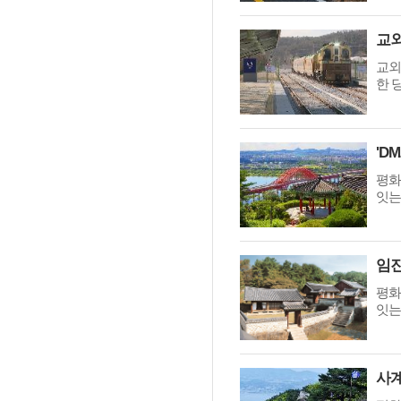
교외
한 
'멈춘 고양, 다시 뛰
평화
시장 취임
잇는
민선8기 마무리 한
이임식
평화
잇는
'제38회 고양행주문
일대 개최
고양환경에너지시설(