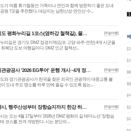
도가 여름 휴가철동안 가족이나 연인과 함께 방문하기 좋은 도내
공원 7곳을 추천했다. 대상지는 남한산성·연인산·수...
경기도 평화누리길 1코스(염하강 철책길), 물길을 따라 걷는 역사와 평화의 여정
[주말여행]
베
누리길은 경기도 DMZ 접경지역(김포·고양·파주·연천) 4개 시군을
 최북단 도보 여행길이다. DMZ 인근 철책선...
[
[
경기관광공사 '2026 EG투어' 운행 개시··4개 정규노선 및 테마형 기획노선 운영
[주말여행]
[
도와 경기관광공사가 한국을 찾은 외국인 관광객이 대중교통 불
[
없이 도내 주요 명소를 하루 만에 즐길 수 있도록 돕는...
[
고양시, 행주산성부터 장항습지까지 한강 하구길 'DMZ 평화의 길' 4월 17일 개방
[주말여행]
[
시는 오는 4월 17일부터 ‘2026년 DMZ 평화의 길 테마노선’ 장항습
[
태 코스를 전격 개방한다. 시는 분단의 ...
[