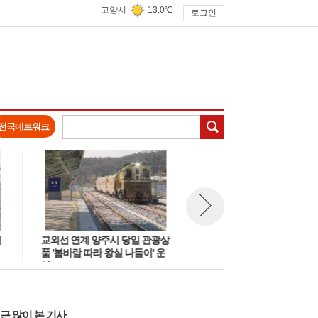
고양시
13.0℃
로그인
검색
전국네트워크
교외선 연계 양주시 당일 관광상
'DMZ 四色하다' 평화누리길 4코
뉴스 다음보기
품 '봄바람 따라 왕실 나들이' 운
스(고양 행주나루길)··행주산성
영
과 일산호수공원
근 많이 본 기사