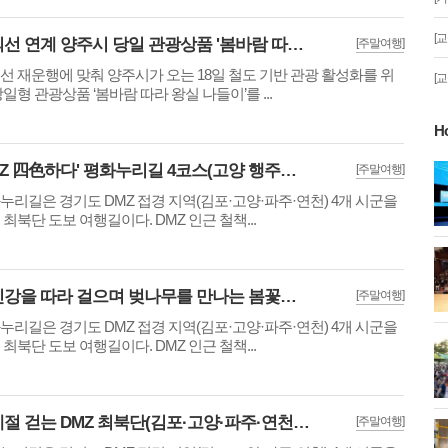
[
교외선 연계 양주시 당일 관광상품 '봄바람 따라 왕실 나들이' 운영
[주말여행]
선 재운행에 맞춰 양주시가 오는 18일 철도 기반 관광 활성화를 위
[
당일형 관광상품 ‘봄바람 따라 왕실 나들이’를 ...
H
'DMZ 四色하다' 평화누리길 4코스(고양 행주나루길)··행주산성과 일산호수공원
[주말여행]
게!' 민경선 고양
고양시 폭염특보에 '도로 살수차' 전
누리길은 경기도 DMZ 접경 지역(김포·고양·파주·연천) 4개 시군을
면 가동
 최북단 도보 여행길이다. DMZ 인근 철책...
 이동환 고양시장
물향기수목원 무궁화 절정 '50여 품
종 감상'
임진강을 따라 걸으며 벚나무를 만나는 봄꽃여행 '평화누리길 11코스(임진적벽길)'
[주말여행]
누리길은 경기도 DMZ 접경 지역(김포·고양·파주·연천) 4개 시군을
 최북단 도보 여행길이다. DMZ 인근 철책...
화제' 행주산성
민경선 시장, 2026 고양시장배 볼링
대회 시구
사계절 걷는 DMZ 최북단(김포·고양·파주·연천) 도보길 '월별 평화누리길 코스' 추천
[주말여행]
소각장) 소방
제30회 고양특례시장기 배드민턴대