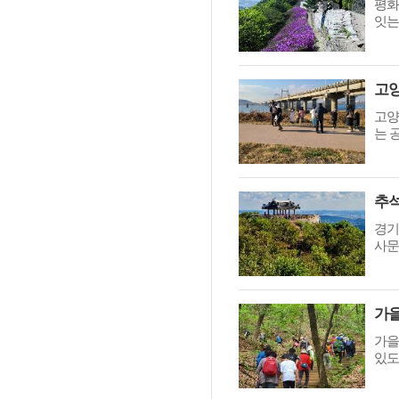
평화
훈련 실시
잇는
고양
는 
경기
사문
가을
있도