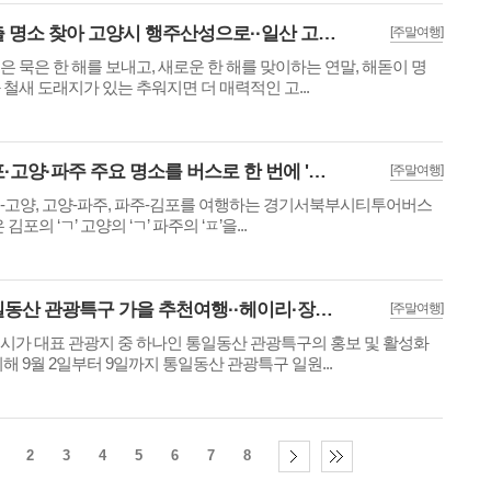
일출 명소 찾아 고양시 행주산성으로··일산 고봉산 전망대도 인기
[주말여행]
은 묵은 한 해를 보내고, 새로운 한 해를 맞이하는 연말, 해돋이 명
 철새 도래지가 있는 추워지면 더 매력적인 고...
김포·고양·파주 주요 명소를 버스로 한 번에 '경기서북부 시티투어버스 운행'
[주말여행]
-고양, 고양-파주, 파주-김포를 여행하는 경기서북부시티투어버스
은 김포의 ‘ㄱ’ 고양의 ‘ㄱ’ 파주의 ‘ㅍ’을...
통일동산 관광특구 가을 추천여행··헤이리·장단콩웰빙마루 등 9개 관광지 소개
[주말여행]
시가 대표 관광지 중 하나인 통일동산 관광특구의 홍보 및 활성화
위해 9월 2일부터 9일까지 통일동산 관광특구 일원...
2
3
4
5
6
7
8