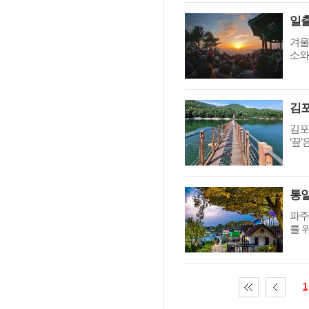
겨울
소와
김포
‘끞’
파주
를 
1