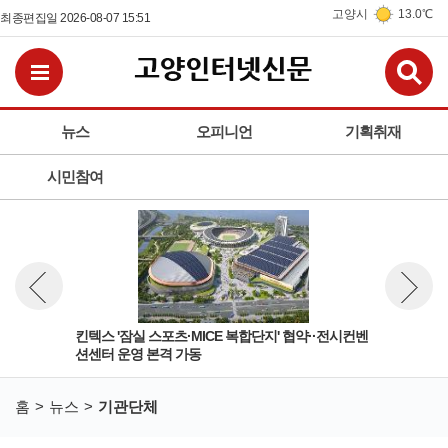
고양시
13.0℃
최종편집일 2026-08-07 15:51
검
전체메뉴보기
뉴스
오피니언
기획취재
시민참여
'안전
킨텍스 '잠실 스포츠·MICE 복합단지' 협약··전시컨벤
고양
뉴스 이전보기
뉴스 다
션센터 운영 본격 가동
앞두
홈
뉴스
기관단체