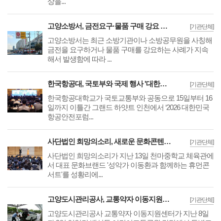
상을...
고양소방서, 금전요구·물품 구매 강요 등 소방기관 및 소방공무원 사칭 주의 당부
[기관단체]
고양소방서는 최근 소방기관이나 소방공무원을 사칭해
금전을 요구하거나 물품 구매를 강요하는 사례가 지속
해서 발생함에 따라 ...
한국항공대, 국토부와 국제 행사 '대한민국 항공안전포럼·항공안전세미나' 통합 개최
[기관단체]
한국항공대학교가 국토교통부와 공동으로 15일부터 16
일까지 이틀간 그랜드 하얏트 인천에서 ‘2026 대한민국
항공안전포럼...
사단법인 희망의소리, 새로운 문화콘텐츠 '휴먼콘서트' 첫선··사람의 가치를 전하다
[기관단체]
사단법인 희망의소리가 지난 13일 천마중학교 체육관에
서 대표 문화브랜드 '성악가 이동환과 함께하는 휴먼콘
서트'를 성황리에...
고양도시관리공사, 교통약자 이동지원센터 안전운전 총력 '사고 건수 지속 감소'
[기관단체]
고양도시관리공사 교통약자 이동지원센터가 지난 8일