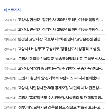
베스트기사
고양시, 민선9기 정기인사 '2026년도 하반기 6급 팀장 인사발령 사항'
[고양뉴스]
고양시, 민선9기 정기인사 '2026년도 하반기 6급 부팀장 이하 인사발령 사항'
[고양뉴스]
민경선 고양시장, 국토부 제2차관 만나 '고양은평선 일산 연장 반영' 등 요청
[경제뉴스]
고양시·LH 실무TF 구성키로 '창릉신도시 성공적 조성 및 자족기능 강화 협력'
[경제뉴스]
고양시 장항동 신설학교 '방송영상밸리초교' 교육부 심사 통과··2030년 개교
[교육/연예]
고양시, 44개洞 중 장항1동 '입주 영향 인구 증가폭' 최고··풍산동도 증가세 지속
[구청뉴스]
고양시, 원당역 앞 경기북북 AI캠퍼스 'AI·디지털 배움터 체험존' 12월까지 운영
[교육/연예]
고양시, 시민감사관 20명 공개모집 '시민의 시각·전문성으로 감사행정 제고'
[기관단체]
고양시 '2027학년도 수시전략 입시설명회 및 대학입학정보박람회' 8일 개최
[교육/연예]
정부, 대안교육기관 건축물 용도 신설로 학습권 보장··고양자유학교 문제 해소
[교육/연예]