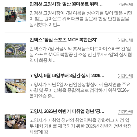
민경선 고양시장, 일산 원마운트 워터파크 방문 '안전사고 방지 대책 점검'
[기관단체]
민경선 고양시장이 7일 여름철 성수기를 맞아 많은 시민
이 찾는 원마운트 워터파크를 방문해 현장 안전점검을
실시했다. 이번...
킨텍스 '잠실 스포츠·MICE 복합단지' 협약··전시컨벤션센터 운영 본격 가동
[기관단체]
킨텍스가 7일 서울시와 ㈜서울스마트마이스파크 간 ‘잠
실 스포츠·MICE 복합공간 조성 민간투자사업’의 실시협
약이 최종 체...
고양시, 8월 18일부터 3일간 실시 '2026년 을지연습' 앞두고 준비보고회 개최
[기관단체]
고양시가 지난 5일 재난안전상황실에서 을지연습 주요
사항 및 준비 상황을 종합적으로 점검하기 위한 ‘2026년
을지연습 준...
고양시, 2026년 하반기 미취업 청년 '공공기관 행정체험' 연수생 36명 모집
[기관단체]
고양시가 미취업 청년의 취업역량을 강화하고 시정 업
무 체험 기회를 제공하기 위한 ‘2026년 하반기 청년 행정
체험’에 참...