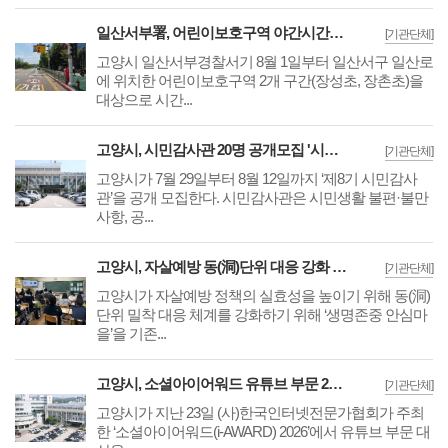
일산서부署, 어린이보호구역 야간시간대 50km/h 완화 '시간제 속도운영' 시행
[기관단체]
고양시 일산서부경찰서기 8월 1일부터 일산서구 일산로
에 위치한 어린이보호구역 2개 구간(장성초, 장촌초)을
대상으로 시간...
고양시, 시민감사관 20명 공개모집 '시민의 시각·전문성으로 감사행정 제고'
[기관단체]
고양시가 7월 29일부터 8월 12일까지 ‘제8기 시민감사
관’을 공개 모집한다. 시민감사관은 시민생활 불편·불만
사항, 공...
고양시, 자살예방 동(洞)단위 대응 강화 '생명존중 안심마을' 22개 동 확대
[기관단체]
고양시가 자살예방 정책의 실효성을 높이기 위해 동(洞)
단위 밀착 대응 체계를 강화하기 위해 ‘생명존중 안심마
을’을 기존...
고양시, 소셜아이어워드 유튜브 부문 2024·2025년 이어 3년 연속 '대상' 수상
[기관단체]
고양시가 지난 23일 (사)한국인터넷전문가협회가 주최
한 ‘소셜아이어워드(i-AWARD) 2026’에서 유튜브 부문 대