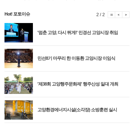
Hot! 포토이슈
포토이슈
포토
포
2 / 2
'멈춘 고양, 다시 뛰게!' 민경선 고양시장 취임
민선8기 마무리 한 이동환 고양시장 이임식
'제38회 고양행주문화제' 행주산성 일대 개최
고양환경에너지시설(소각장) 소방훈련 실시