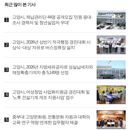
최근 많이 본 기사
고양시, 체납관리단 44명 공개모집 '민원 응대·
조사 경력자 및 청년실업자 우대'
고양시, 2026년 상반기 적극행정 경진대회 시
상식··대상 '자유로 버스정류장 설치'
고양시, 2026년 지방세유공자로 성실납세자와
재정확충기여자 총 5,149명 선정
고양시, 여성창업 사업화지원금 경진대회 및
'노후 건설기계 개조 지원사업' 접수
중부대·고양문화원, 전통문화 자원과 대학의
교육·연구 역량 연계한 업무협약 체결