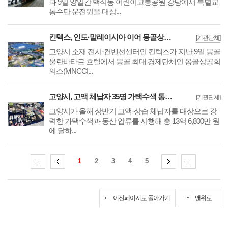
과 9일 양일간 백석동 어린이교통공원 강당에서 특별교
통수단 운전원을 대상...
킨텍스, 인도·말레이시아 이어 몽골상공회의소와 몽골 신규 전시장 건립·운영 협약
[기관단체]
고양시 소재 전시·컨벤션센터인 킨텍스가 지난 9일 몽골
울란바타르 호텔에서 몽골 최대 경제단체인 몽골상공회
의소(MNCCI...
고양시, 고액 체납자 35명 가택수색 통해 명품 가방 등 211점 압류 동산 공매 예정
[기관단체]
고양시가 올해 상반기 고액·상습 체납자를 대상으로 강
력한 가택수색과 동산 압류를 시행해 총 13억 6,800만 원
에 달하...
1
2
3
4
5
이전페이지로 돌아가기
맨위로