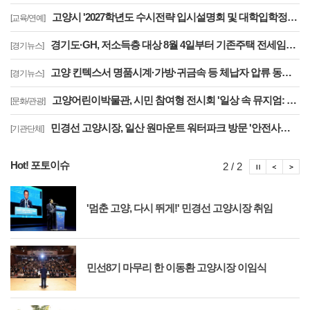
고양시 '2027학년도 수시전략 입시설명회 및 대학입학정보박람회' 8일 개최
[교육/연예]
경기도·GH, 저소득층 대상 8월 4일부터 기존주택 전세임대 입주자 상시 모집
[경기뉴스]
고양 킨텍스서 명품시계·가방·귀금속 등 체납자 압류 동산 620점 공개 경매
[경기뉴스]
고양어린이박물관, 시민 참여형 전시회 '일상 속 뮤지엄: 잠시, 마음' 8월 개최
[문화/관광]
민경선 고양시장, 일산 원마운트 워터파크 방문 '안전사고 방지 대책 점검'
[기관단체]
Hot! 포토이슈
포토이슈
포토
포
2 / 2
'멈춘 고양, 다시 뛰게!' 민경선 고양시장 취임
민선8기 마무리 한 이동환 고양시장 이임식