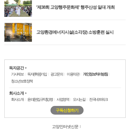
'제38회 고양행주문화제' 행주산성 일대 개최
고양환경에너지시설(소각장) 소방훈련 실시
독자공간
기사제보
독자(후원)가입
광고문의
이용약관
개인정보처리방침
청소년보호정책
회사소개
회사소개
윤리(편집규약)강령
사업영역
오시는길
전국네트워크
구독신청하기
고양인터넷신문