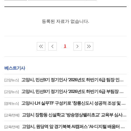
등록된 자료가 없습니다.
1
베스트기사
고양시, 민선9기 정기인사 '2026년도 하반기 6급 팀장 인사발령 사항'
[고양뉴스]
고양시, 민선9기 정기인사 '2026년도 하반기 6급 부팀장 이하 인사발령 사항'
[고양뉴스]
고양시·LH 실무TF 구성키로 '창릉신도시 성공적 조성 및 자족기능 강화 협력'
[경제뉴스]
고양시 장항동 신설학교 '방송영상밸리초교' 교육부 심사 통과··2030년 개교
[교육/연예]
고양시, 원당역 앞 경기북북 AI캠퍼스 'AI·디지털 배움터 체험존' 12월까지 운영
[교육/연예]