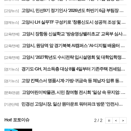
고양시, 민선9기 정기인사 '2026년도 하반기 6급 부팀장 이하 인사발령 사항'
[고양뉴스]
고양시·LH 실무TF 구성키로 '창릉신도시 성공적 조성 및 자족기능 강화 협력'
[경제뉴스]
고양시 장항동 신설학교 '방송영상밸리초교' 교육부 심사 통과··2030년 개교
[교육/연예]
고양시, 원당역 앞 경기북북 AI캠퍼스 'AI·디지털 배움터 체험존' 12월까지 운영
[교육/연예]
고양시 '2027학년도 수시전략 입시설명회 및 대학입학정보박람회' 8일 개최
[교육/연예]
경기도·GH, 저소득층 대상 8월 4일부터 기존주택 전세임대 입주자 상시 모집
[경기뉴스]
고양 킨텍스서 명품시계·가방·귀금속 등 체납자 압류 동산 620점 공개 경매
[경기뉴스]
고양어린이박물관, 시민 참여형 전시회 '일상 속 뮤지엄: 잠시, 마음' 8월 개최
[문화/관광]
민경선 고양시장, 일산 원마운트 워터파크 방문 '안전사고 방지 대책 점검'
[기관단체]
Hot! 포토이슈
포토이슈
포토
포
2 / 2