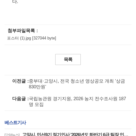
다
.
첨부파일목록
포스터 (1).jpg [327044 byte]
목록
이전글
중부대·고양시, 전국 청소년 영상공모 개최 '상금
830만원'
다음글
국립농관원 경기지원, 2026 농지 전수조사원 187
명 모집
베스트기사
고양시, 민선9기 정기인사 '2026년도 하반기 6급 팀장 인사발령 사항'
[고양뉴스]