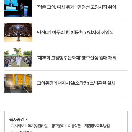
'멈춘 고양, 다시 뛰게!' 민경선 고양시장 취임
민선8기 마무리 한 이동환 고양시장 이임식
'제38회 고양행주문화제' 행주산성 일대 개최
고양환경에너지시설(소각장) 소방훈련 실시
독자공간
기사제보
독자(후원)가입
광고문의
이용약관
개인정보처리방침