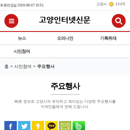
고양시
13.0℃
최종편집일 2026-08-07 15:51
검
전체메뉴보기
뉴스
오피니언
기획취재
시민참여
홈
시민참여
주요행사
주요행사
빠른 정보로 고양시의 유익하고 재미있는 다양한 주요행사를
지역민들에게 전해 드립니다.
페이스북으로 공유
트위터로 공유
카카오 스토리로 공유
카카오톡으로 공유
문자로 공유
밴드로 공유