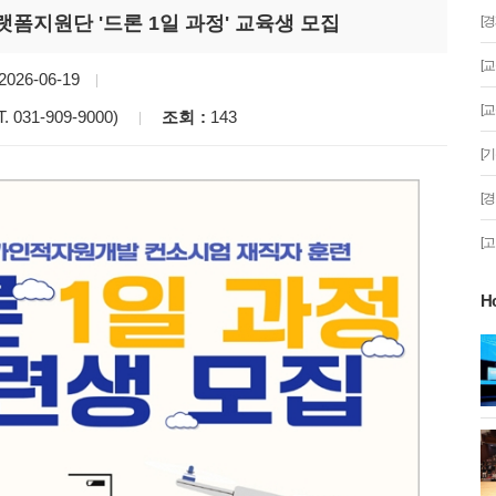
폼지원단 '드론 1일 과정' 교육생 모집
[
[
2026-06-19
[
031-909-9000)
조회
143
[
[
[
H
게!' 민경선 고양
고양시 폭염특보에 '도로 살수차' 전
면 가동
 이동환 고양시장
물향기수목원 무궁화 절정 '50여 품
종 감상'