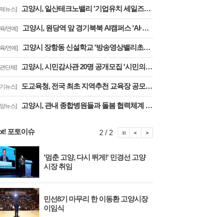
고양시, 일산테크노밸리 '기업유치 세일즈戰' 주요 기업에 고양시장 명의 투자 제안
경제뉴스]
고양시, 원당역 앞 경기북북 AI캠퍼스 'AI·디지털 배움터 체험존' 12월까지 운영
교육/연예]
고양시 장항동 신설학교 '방송영상밸리초교' 교육부 심사 통과··2030년 개교
교육/연예]
고양시, 시민감사관 20명 공개모집 '시민의 시각·전문성으로 감사행정 제고'
기관단체]
도교육청, 전국 최초 지역추천 교육장 공모 결실··고양교육청 강현주 교육장 선발
경기뉴스]
고양시, 관내 종합병원들과 돌봄 협력체계 구축 '통합돌봄 대상자 발굴 및 연계'
고양뉴스]
ot! 포토이슈
포토이슈 정지
포토이슈 이전보기
포토이슈 다음보기
2 / 2
'멈춘 고양, 다시 뛰게!' 민경선 고양
고양
시장 취임
면 
민선8기 마무리 한 이동환 고양시장
물향
이임식
종 