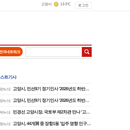
고양시
13.0℃
로그인
검색
전국네트워크
스트기사
고양시, 민선9기 정기인사 '2026년도 하반기 6급 팀장 인사발령 사항'
고양뉴스]
고양시, 민선9기 정기인사 '2026년도 하반기 6급 부팀장 이하 인사발령 사항'
고양뉴스]
민경선 고양시장, 국토부 제2차관 만나 '고양은평선 일산 연장 반영' 등 요청
경제뉴스]
고양시, 44개洞 중 장항1동 '입주 영향 인구 증가폭' 최고··풍산동도 증가세 지속
구청뉴스]