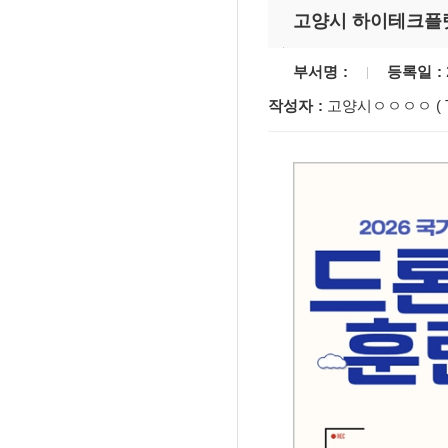
고양시 하이테크플랫
부서명
등록일
작성자
고양시ㅇㅇㅇㅇ ( T. 
'멈춘 고양, 다시 뛰
시장 취임
민선8기 마무리 한
이임식