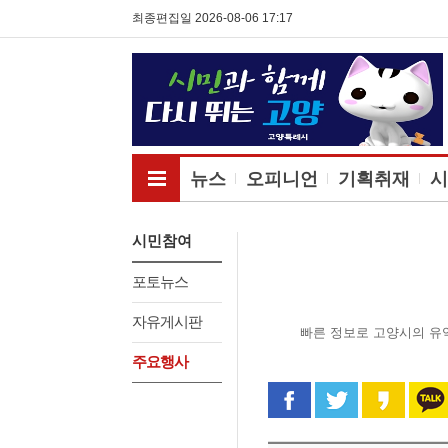
최종편집일 2026-08-06 17:17
전체메뉴보기
뉴스
오피니언
기획취재
시
시민참여
포토뉴스
자유게시판
빠른 정보로 고양시의 유
주요행사
페이스북으로 공유
트위터로 공
카카오