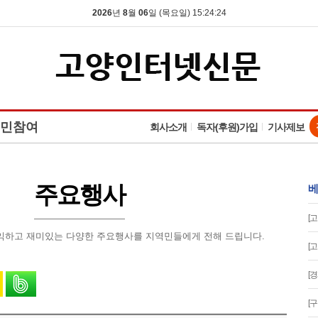
2026
년
8
월
06
일 (목요일) 15:24:25
민참여
회사소개
독자(후원)가입
기사제보
주요행사
베
[
익하고 재미있는 다양한 주요행사를 지역민들에게 전해 드립니다.
[
[
유
 스토리로 공유
카카오톡으로 공유
밴드로 공유
[