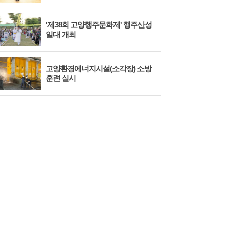
'제38회 고양행주문화제' 행주산성
민경
일대 개최
대회
고양환경에너지시설(소각장) 소방
제3
훈련 실시
회 