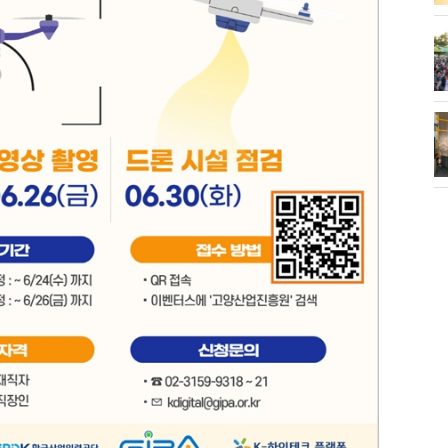
화제' 행주산성
민경선 시장, 2026 고양시장배 볼링
대회 시구
소각장) 소방
제30회 고양특례시장기 배드민턴대
회 개최