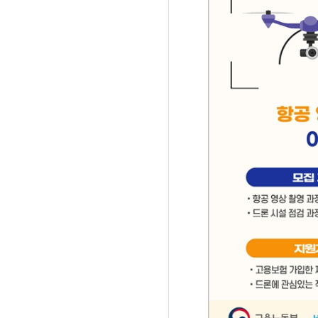
'제38회 고양행주문
일대 개최
고양환경에너지시설(
훈련 실시