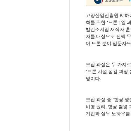
고양산업진흥원 
K-
하
화를 위한 
‘
드론 
1
일 
발컨소시엄 재직자 훈
자를 대상으로 전액 무
어 드론 분야 입문자도
모집 과정은 두 가지
‘
드론 시설 점검 과정
’
명이다
.
모집 과정 중 
‘
항공 영
비행 원리
, 
항공 촬영 
기법과 실무 노하우를