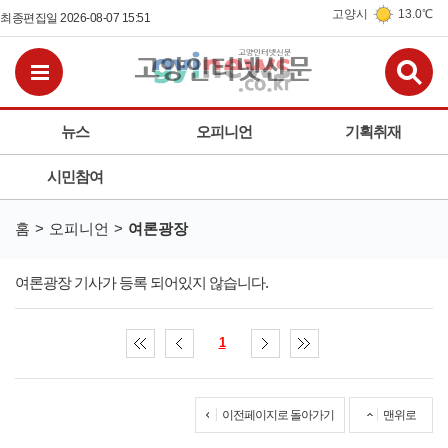
고양시
13.0℃
최종편집일 2026-08-07 15:51
검
전체메뉴보기
뉴스
오피니언
기획취재
시민참여
홈
오피니언
여론광장
여론광장 기사가 등록 되어있지 않습니다.
1
이전페이지로 돌아가기
맨위로