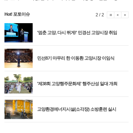
Hot! 포토이슈
포토이슈
포토
포
2 / 2
'멈춘 고양, 다시 뛰게!' 민경선 고양시장 취임
민선8기 마무리 한 이동환 고양시장 이임식
'제38회 고양행주문화제' 행주산성 일대 개최
고양환경에너지시설(소각장) 소방훈련 실시