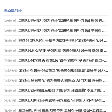
베스트기사
고양시, 민선9기 정기인사 '2026년도 하반기 6급 팀장 인사발령 사항'
[고양뉴스]
고양시, 민선9기 정기인사 '2026년도 하반기 6급 부팀장 이하 인사발령 사항'
[고양뉴스]
민경선 고양시장, 국토부 제2차관 만나 '고양은평선 일산 연장 반영' 등 요청
[경제뉴스]
고양시·LH 실무TF 구성키로 '창릉신도시 성공적 조성 및 자족기능 강화 협력'
[경제뉴스]
고양시, 44개洞 중 장항1동 '입주 영향 인구 증가폭' 최고··풍산동도 증가세 지속
[구청뉴스]
고양시 장항동 신설학교 '방송영상밸리초교' 교육부 심사 통과··2030년 개교
[교육/연예]
고양시, 원당역 앞 경기북북 AI캠퍼스 'AI·디지털 배움터 체험존' 12월까지 운영
[교육/연예]
고양시, 일산테크노밸리 '기업유치 세일즈戰' 주요 기업에 고양시장 명의 투자 제안
[경제뉴스]
고양시, 시민감사관 20명 공개모집 '시민의 시각·전문성으로 감사행정 제고'
[기관단체]
도교육청, 전국 최초 지역추천 교육장 공모 결실··고양교육청 강현주 교육장 선발
[경기뉴스]