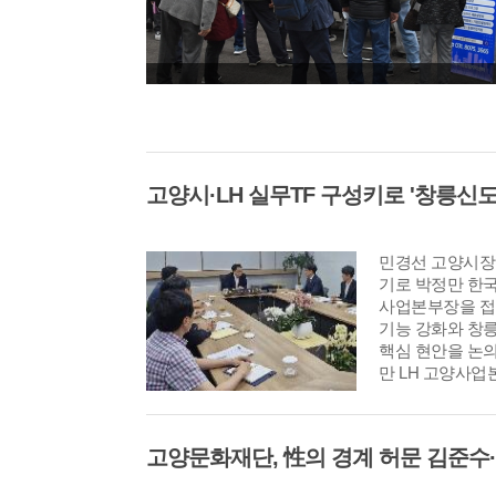
민경선 고양시장이
기로 박정만 한국
사업본부장을 접
기능 강화와 창
핵심 현안을 논의
만 LH 고양사업
고양시의회, 원구성 이후 첫...
고양시, 관내 종합병원들과 ...
고양
해 마련됐으며 양
속한 추진을 위해
례회의를 운영하
구축하기로 뜻을