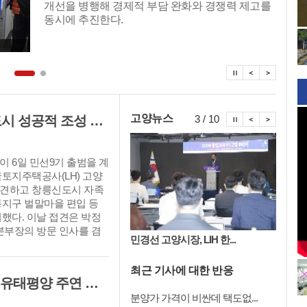
개선을 병행해 경제적 부담 완화와 경쟁력 제고를
동시에 추진한다.
탑뉴스 정지
탑뉴스 이
탑뉴스
시정뉴스 정
시정뉴스 
시정뉴
고양뉴스
고양시·LH 실무TF 구성키로 '창릉신도시 성공적 조성 및 자족기능 강화 협력'
3 / 10
 6일 민선9기 출범을 계
토지주택공사(LH) 고양
견하고 창릉신도시 자족
릉지구 벌말마을 편입 등
했다. 이날 접견은 박정
본부장의 방문 인사를 겸
시의회, 제10대 의회 ...
민경선 고양시장, LIH 한...
고양시,
 기관은 핵심 사업의 신
 실무TF를 구성하고 정
최근 기사에 대한 반응
는 등 긴밀한 협력체계를
고양문화재단, 性의 경계 허문 김준수·유태평양 주연 남성 창극 '살로메' 공연
 모았다.
분양가 가격이 비싼데 택도없...