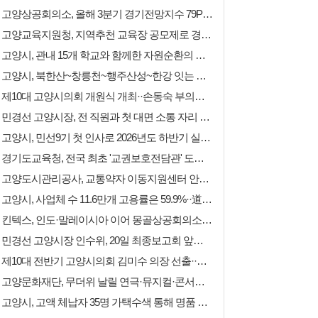
고양상공회의소, 올해 3분기 경기전망지수 79P로 지역기업 체감경기 여전히 위축
고양교육지원청, 지역추천 교육장 공모제로 경기교육 대전환 이끌 지역인재 선발
고양시, 관내 15개 학교와 함께한 자원순환의 날 마무리 '8월 참여학교 추가 모집'
고양시, 북한산~창릉천~행주산성~한강 잇는 물길 재탄생 '고양 블루웨이' 밑그림
제10대 고양시의회 개원식 개최··손동숙 부의장 선출 '내일 원구성 마무리 예정'
민경선 고양시장, 전 직원과 첫 대면 소통 자리 마련··비전 공유 및 공정 인사 약속
고양시, 민선9기 첫 인사로 2026년도 하반기 실·국장 및 5급 과장 승진자 발표
경기도교육청, 전국 최초 '교권보호전담관' 도입··교육감 직속 교권보호단 구성키로
고양도시관리공사, 교통약자 이동지원센터 안전운전 총력 '사고 건수 지속 감소'
고양시, 사업체 수 11.6만개 고용률은 59.9%··道 '테이터로 보는 31개 시군' 발간
킨텍스, 인도·말레이시아 이어 몽골상공회의소와 몽골 신규 전시장 건립·운영 협약
민경선 고양시장 인수위, 20일 최종보고회 앞두고 분과별 공약 실행방안 발표
제10대 전반기 고양시의회 김미수 의장 선출··내주 여야 합의로 원구성 마무리키로
고양문화재단, 무더위 날릴 연극·뮤지컬·콘서트 등 다채로운 기획공연 무대 올려
고양시, 고액 체납자 35명 가택수색 통해 명품 가방 등 211점 압류 동산 공매 예정