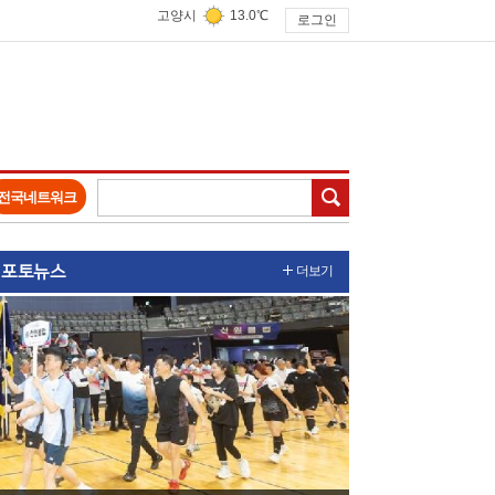
고양시
13.0℃
로그인
검색
전국네트워크
포토뉴스
더보기