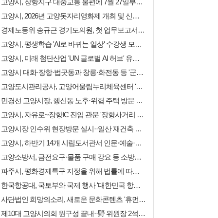
고양시, 장항지구 대중교통 불편에 7월 27일부터 N003-1번 한시 운행 시작
고양시, 2026년 고양돗자리영화제 개최 및 신중년캠퍼스 하반기 과정 학습자 모집
경제노동위 송규근 경기도의원, 첫 업무보고서 '골목상권 및 전통시장 활성화' 집중
고양시, 평생학습 'AI로 바뀌는 일상' 수강생 모집 및 2026 주민등록 사실조사 실시
고양시, 미래 첨단산업 'UN 글로벌 AI 허브' 유치 추진 및 '고양 IR데이' 23일 개최
고양시 대화·장항·법곳동과 창릉·화전동 등 '군사시설보호 및 비행안전구역' 해제
고양도시관리공사, 고양어울림누리체육센터 '빙상·인공암벽 여름방학 특강' 운영
민경선 고양시장, 행신동 노후·위험 주택 방문 및 독거노인 돌봄 우유배달 사업 협약
고양시, 자유로~장항IC 진입 관문 '장항사거리 병목구간' 좌회전 차로 증설 추진
고양시장 인수위 현장방문 실시··일산 재건축 사업성 확보·원마운트 회생안 등 검토
고양시, 하반기 14개 시립도서관서 인문·예술·생태 아우르는 18개 프로그램 운영
고양소방서, 금전요구·물품 구매 강요 등 소방기관 및 소방공무원 사칭 주의 당부
파주시, 평화경제특구 지정을 위해 법률에 따른 민간사업시행예정자 사전 공모 실시
한국항공대, 국토부와 국제 행사 '대한민국 항공안전포럼·항공안전세미나' 통합 개최
사단법인 희망의소리, 새로운 문화콘텐츠 '휴먼콘서트' 첫선··사람의 가치를 전하다
제10대 고양시의회 원구성 끝내··野 위원장 2석에도 모든 상임위 주도권 민주당에