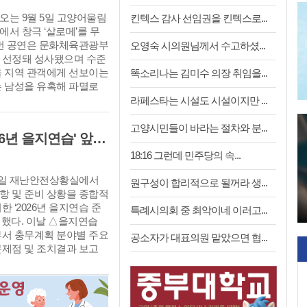
오는 9월 5일 고양어울림
킨텍스 감사 선임권을 킨텍스로...
서 창극 ‘살로메’를 무
이번 공연은 문화체육관광부
오영숙 시의원님께서 수고하셨...
 선정돼 성사됐으며 수준
을 지역 관객에게 선보이는
똑소리나는 김미수 의장 취임을...
는 남성을 유혹해 파멸로
부(妖婦) '살로메'를 소재
라페스타는 시설도 시설이지만 ...
일드의 동명 희곡을 원작
작가 고선웅이 파격적으로
고양시민들이 바라는 절차와 분...
고양시, 8월 18일부터 3일간 실시 '2026년 을지연습' 앞두고 준비보고회 개최
고 김시화 연출이 감각적
 언어를 더해 완성한 탐
18:16 그런데 민주당의 속...
5일 재난안전상황실에서
원구성이 합리적으로 될꺼라 생...
항 및 준비 상황을 종합적
 ‘2026년 을지연습 준
특례시의회 중 최악이네 이러고...
최했다. 이날 △을지연습
부서 충무계획 분야별 주요
공소자가 대표의원 맡았으면 협...
문제점 및 조치결과 보고
.