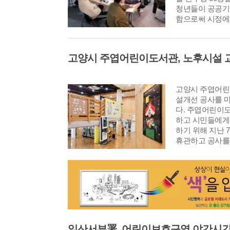
청년들이 공공기
함으로써 시정에
본인의 진로를 
위해 마련됐다.
고양시 주엽어린
설개선 공사를 
다. 주엽어린이
하고 시민들에게
하기 위해 지난 7
휴관하고 공사를
통해 노후 엘리
크와 화장실을 
공용공간의 내부 
린이와 보호자, 
가 편리하게 시설
장실과 이동 동
이용 편의성을 높