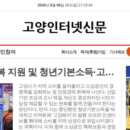
2026
년
8
월
06
일 (목요일) 17:33:45
민참여
회사소개
독자(후원)가입
기사제보
고양시, 소상공 민생회복 지원 및 청년기본소득·고양페이 확대 '도비 매칭 관건'
고양시가 지역 소비를 끌어올리고 소상공인의 경
쟁력을 강화하는 등 민생경제 회복에 나선다. 산업
기반 조성과 도시 체질 개선도 중요하지만 시민이
당장 체감할 수 있는 변화를 함께 만들어야 한다는
판단이다. 먼저 시는 중단됐던 청년기본소득을 재
개하고 지역화폐 ‘고양페이’의 발행 규모와 인센티
브를 확대해 소비를 지역 상권으로 유입시키겠다
는 계획이다. 이와 함께 소상공인 특례보증과 경영