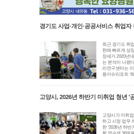
최근 경기도 취
한때 빠르게 성
장세가 2020년
는 분석이 나왔
리연구센터는 이같
용이슈리포트 ‘최
공서비스 취업자 
석’을 발간했다.
고양시가 미취업
하고 시정 업무 
한 ‘2026년 하
할 연수생 36명