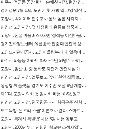
파주시 맥금동 공장 화재··손배찬 시장, 현장 긴급 방문해 후속 지원방안 강구
경기정원 7월 10일 도민에 첫 개방 및 고양 일산호수공원 노후 선착장 정비 완료
고양시, 빅데이터 전수조사 통해 돌봄 사각지대 이웃 144명 통합돌봄 서비스 연계
민경선 고양시장, 첫 시정회의 유튜브 생중계로 소통 및 고양 아레나 美 사업자 면담
고양시, 신설 마을버스 050번 '성석동 이전마을회관~중산사거리' 8일 운행 개시
경기진학정보센터 '여름방학 집중 대입진학 상담의 달' 경기남부·북부 나눠 운영
고양도시관리공사, 고양어울림누리 내 '얼음마루(빙상장) 무더위 쉼터' 7·8월 운영
파주시 와동동 아파트 화재··주민 54명 무사히 대피 '인명피해 없이 초진 완료'
고양시, 일산 초·중 통학로 자전거 안전시설 개선 및 전세사기 예방 아카데미 운영
민경선 고양시장, 업무보고 앞서 '현안 집중 보고회'··8일 시정회의는 유튜브 생중계
생성형 AI 플랫폼 '경기도 이주민 포털' 8일 개통··생활·행정·고용·교육 정보 한곳에
제10대 고양시의회 첫 임시회 파행··야당, 원구성 균형·협치 요구 '7일 속개 예정'
민경선 고양시장, 한국항공대서 '항공우주 산학융합 거점도시' 비전·청사진 제시
도교육청 '폰 프리 스쿨' 여론조사 결과, 스마트폰 수거·보관 필요하다 77.3% 응답
고양시 '특례시 특별법' 내년 6월 시행 앞두고 신규 특례사무 이양준비 본격 돌입
고양시, 2003년부터 진행한 '학교숲 조성사업' 상탄초 완료로 47곳 녹색 쉼터 구현