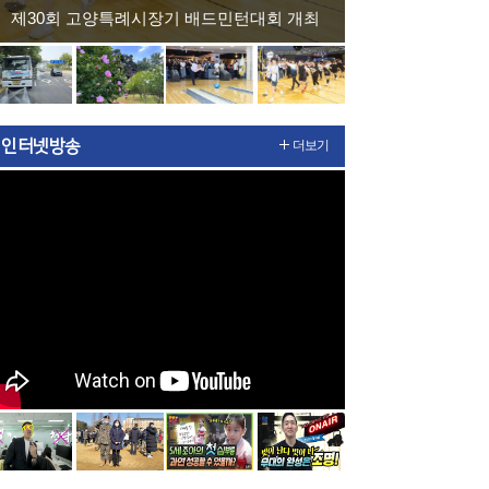
제30회 고양특례시장기 배드민턴대회 개최
전보기
 다음보기
인터넷방송
더보기
지
이전보기
스 다음보기
 여름철 재난안전 대...
민경선 고양시장, 경기도지사...
'고양시 킨