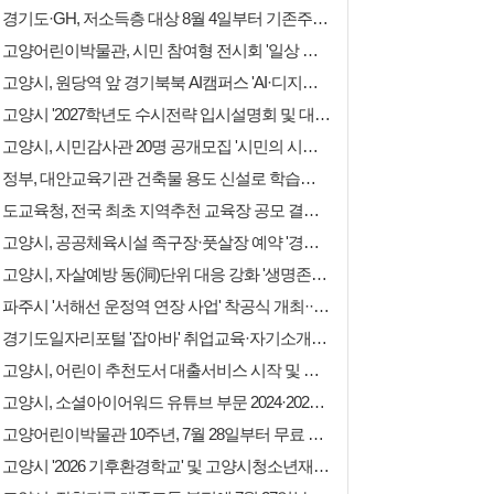
경기도·GH, 저소득층 대상 8월 4일부터 기존주택 전세임대 입주자 상시 모집
고양어린이박물관, 시민 참여형 전시회 '일상 속 뮤지엄: 잠시, 마음' 8월 개최
고양시, 원당역 앞 경기북북 AI캠퍼스 'AI·디지털 배움터 체험존' 12월까지 운영
고양시 '2027학년도 수시전략 입시설명회 및 대학입학정보박람회' 8일 개최
고양시, 시민감사관 20명 공개모집 '시민의 시각·전문성으로 감사행정 제고'
정부, 대안교육기관 건축물 용도 신설로 학습권 보장··고양자유학교 문제 해소
도교육청, 전국 최초 지역추천 교육장 공모 결실··고양교육청 강현주 교육장 선발
고양시, 공공체육시설 족구장·풋살장 예약 '경기공유서비스'로 전환··투명성 강화
고양시, 자살예방 동(洞)단위 대응 강화 '생명존중 안심마을' 22개 동 확대
파주시 '서해선 운정역 연장 사업' 착공식 개최··김포공항까지 30분대 주파
경기도일자리포털 '잡아바' 취업교육·자기소개서 등 무료 취업지원 서비스 제공
고양시, 어린이 추천도서 대출서비스 시작 및 킨텍스 곤충박물관 특별전 개최
고양시, 소셜아이어워드 유튜브 부문 2024·2025년 이어 3년 연속 '대상' 수상
고양어린이박물관 10주년, 7월 28일부터 무료 상설체험 8종·모집교육 4종 운영
고양시 '2026 기후환경학교' 및 고양시청소년재단 '방학 문화체육' 수강생 모집