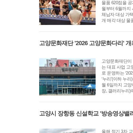
물품 620점을 공
월부터 6월까지 
체납자 대상 가
개 매각 대상 물
은 명품 시계 28점
팔찌 등 귀금속 2
양주 등 총 620
저 입찰가 1,35
만 원의 롤렉스 시
방, 912만원의 
고양문화재단이 
는 대표 사업 
로 운영하는 ‘2
‘누리’(이하 누리)
월 6일까지 고
장, 갤러리누리)
‘누리’는 지난해
리의 기획사업으
서 가까이 접하
수 있는 접점을 
이다. 올해는 기
각 분야까지 지원
올해 정기 3차