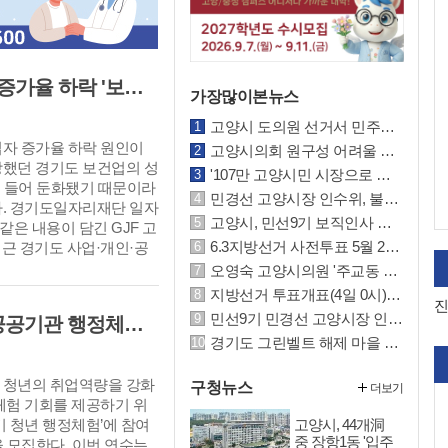
경기도 사업·개인·공공서비스 취업자 증가율 하락 '보건업 성장 둔화가 주원인'
가장많이본뉴스
고양시 도의원 선거서 민주당 '싹쓸이'··그나마 고양시의원 선거는 국민의힘 선방
업자 증가율 하락 원인이
고양시의회 원구성 어려울 이유있나··고양 같은 특례시 용인·수원시의회 참조하길
장했던 경기도 보건업의 성
'107만 고양시민 시장으로 우뚝' 민경선 고양시장 당선, 현 이동환 시장에 크게 앞서
대 들어 둔화됐기 때문이라
민경선 고양시장 인수위, 불통 상징 신청사건립단 보고 거부··원안건립 계획 요구
다. 경기도일자리재단 일자
고양시, 민선9기 보직인사 실시 '2026년도 하반기 4급 이상 및 5·6급 인사발령 사항'
은 내용이 담긴 GJF 고
6.3지방선거 사전투표 5월 29~30일 이틀간 실시··고양시 사전투표소 위치 안내
근 경기도 사업·개인·공
증가율 하락 원인 분
오영숙 고양시의원 '주교동 고양시 신청사 원안 건립 미룰 수 없는 과제' 추진 촉구
지방선거 투표개표(4일 0시) 진행 결과, 고양시장 민주당 민경선 후보 62.7% 우위
진
민선9기 민경선 고양시장 인수위 '고양대전환준비위원회' 출범··22일 본격 활동
고양시, 2026년 하반기 미취업 청년 '공공기관 행정체험' 연수생 36명 모집
경기도 그린벨트 해제 마을 정비사업 숨통··고양 삼송취락 단계적 정비 가능해져
 청년의 취업역량을 강화
구청뉴스
더보기
체험 기회를 제공하기 위
고양시, 44개洞
반기 청년 행정체험’에 참여
중 장항1동 '입주
을 모집한다. 이번 연수는