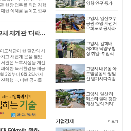
영향 인구 증가
관 현장 업무를 직접 경험
폭' 최고··풍산동
 대한 이해를 높이고 향후
도 증가세 지속
탐색하는 데 도움을 주기
고양시, 일산호수
공원 조명·자전거
우회도로 공사와
고양시 주엽어린이도서관, 노후시설 교체 재개관 '다락·아기 독서공간 등 조성'
성아공원 산책로
정비 나선다
고양시, 김학배
제21대 덕양구청
이도서관이 한 달간의 시
장 취임··취임식
마치고 새롭게 문을 열었
대신 안전 현장
도서관은 노후시설을 개선
살피며 일정 시작
 쾌적한 독서환경을 제공
고양시 내유동 아
트빌공동체·정발
월 3일부터 8월 2일까지
산 밤가시다락방
 진행했다. 이번 공사를
'道 공동주택 활
베이터를 교체하고 외부 데
성화 사업' 선정
전면 정비했으며 자료실과
고양시, 일산 라
환경도 개선했다. 또 어
페스타 일대 경관
장애인 등 다양한 이용자
개선 '빛의 거리'
조성 및 반려동물
을 이용할 수 있도록 화
문화교실 운영
선을 정비하는 등 안전성과
였다.
기업경제
더보기
일산서부署, 어린이보호구역 야간시간대 50km/h 완화 '시간제 속도운영' 시행