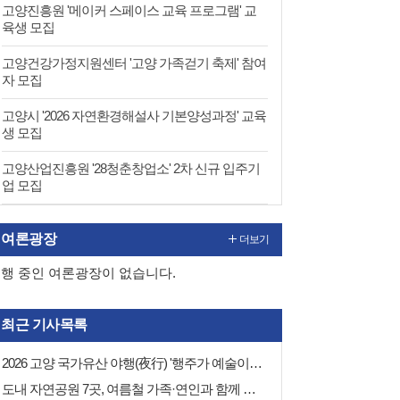
고양진흥원 '메이커 스페이스 교육 프로그램' 교
육생 모집
고양건강가정지원센터 '고양 가족걷기 축제' 참여
자 모집
고양시 '2026 자연환경해설사 기본양성과정' 교육
생 모집
고양산업진흥원 '28청춘창업소' 2차 신규 입주기
업 모집
여론광장
더보기
행 중인 여론광장이 없습니다.
최근 기사목록
2026 고양 국가유산 야행(夜行) '행주가 예술이야' 행사 채비 나선 고양시
도내 자연공원 7곳, 여름철 가족·연인과 함께 즐길 수 있는 자연휴식처 추천