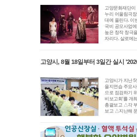
고양문화재단이 
누리 어울림극장에
대에 올린다. 
국비 공모사업에
높은 창작 창극
자리다. 살로메
이끄는 세기의 요
로 한 오스카 와
으로 한다. 극
대본을 재구성하
인 움직임과 무대
미적 창극이다.
고양시가 지난 
을지연습 주요사
으로 점검하기 위한
비보고회’를 개
총괄보고 △각 
보고 △지난해 
순으로 진행됐다