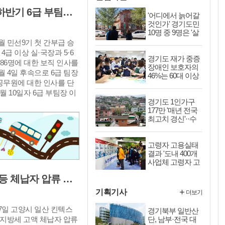
고양시, 민선9기 정기인사 '2026년도 하반기 6급 부팀장 이하 인사발령 사항'
'어디에서 늙어갈
것인가' 경기도민
10명 중 9명은 '살
던 곳에서 계속
월 민선9기 첫 간부급 승
살고 싶다'
급 이상 실·국장과 5·6
경기도 재가 중증
 86명에 대한 보직 인사를
장애인 보호자의
월 4일 후속으로 6급 팀장
46%는 60대 이상
공무원에 대한 인사를 단
'부모 사후 돌봄
월 10일자 6급 부팀장 이
공백 우려'
경기도 1인가구
이다.
177만 '매년 전국
최고치 경신'··수
원·고양 등 인구
많은 도시에 집중
고령자 고용실태
결과 '도내 400개
사업체 고령자 고
용정책 활용 비율
고양 킨텍스서 명품시계·가방·귀금속 등 체납자 압류 동산 620점 공개 경매
10% 미만'
기획기사
더보기
7일 고양시 일산 킨텍스
경기북부 일반산
단, 남부·전국 대
지방세 고액 체납자 압류