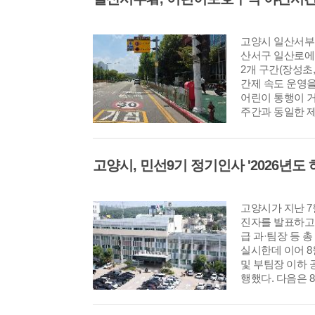
고양시 일산서부
산서구 일산로에
2개 구간(장성초
간제 속도 운영을
어린이 통행이 
주간과 동일한 
는 운전자 불편
름을 확보하기 
고양시가 지난 7
진자를 발표하고 4
급 과·팀장 등 총
실시한데 이어 8
및 부팀장 이하 
행했다. 다음은 8
발령 사항이다.