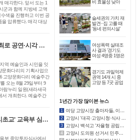
비 효율성 낮아
개 매각한다. 앞서 도는 1
'규제개선·산업고
시군과 함께 지방세 고액
도화 병행 필요'
택수색을 진행하고 이번 공
슬세권의 가치 재
품을 압류했다. 매각 대상
발견··집 고를 때
, 명품 가방 171점, 순금
'동네 편의시설'
보는 사람 4년 새
65점과 미술품, 골프채,
급증
점이다. 주요 물품으로는 최
고양문화재단 '2026 고양문화다리' 개최로 공연·시각 등 다채로운 무대 선보여
여성폭력 실태조
0만원의 위블로 시계와 650
사 결과 '경기도
계, 450만원의 샤넬 가
여성 4명중 1명은
순금 팔찌 등이 있다.
일상적 성적 폭력
지역 예술인과 시민을 잇
두려움 느껴'
고양문화다리의 기획사업으
경기도 과밀억제
026 고양문화다리 예술주간
권역 14개 시 중
고양 등 7곳 공업
‘를 오는 8월 29일부터 9
지역 물량 부족
양아람누리 일원(새라새극
심각··현실화 필
에서 개최한다. 예술주간
요
1년간 가장 많이본 뉴스
 처음 선보인 고양문화다
로 시민이 예술을 일상에
여당 고양시장 출마자들, 이동환 시장의 道 비판에 '4대 현안 실패는 본인 무능 결과'
고 예술인과 직접 교류할
고양시 '대곡·고양시청·식사 및 가좌·식사 트램' 제2차 경기도 도시철도망에 반영
고양시 장항동 신설학교 '방송영상밸리초교' 교육부 심사 통과··2030년 개교
넓히기 위해 마련된 사업
고양시 백석고 '자율형 공립고' 선정··예산 지원·교육 자율권·지역협력 확대 등 특례
존 공연·전통 중심에서 시
 범위를 한층 확대했다.
고양시 도의원 선거서 민주당 '싹쓸이'··그나마 고양시의원 선거는 국민의힘 선방
 교육부 중앙투자심사에서