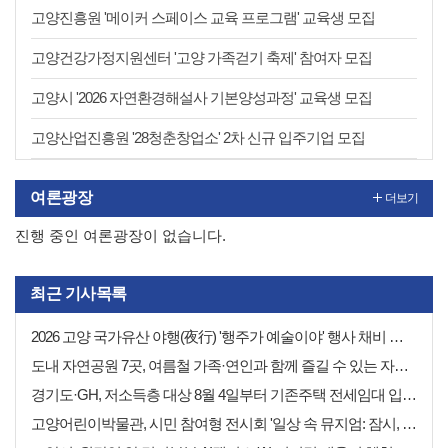
고양진흥원 '메이커 스페이스 교육 프로그램' 교육생 모집
고양건강가정지원센터 '고양 가족걷기 축제' 참여자 모집
고양시 '2026 자연환경해설사 기본양성과정' 교육생 모집
고양산업진흥원 '28청춘창업소' 2차 신규 입주기업 모집
여론광장
더보기
진행 중인 여론광장이 없습니다.
최근 기사목록
2026 고양 국가유산 야행(夜行) '행주가 예술이야' 행사 채비 나선 고양시
도내 자연공원 7곳, 여름철 가족·연인과 함께 즐길 수 있는 자연휴식처 추천
경기도·GH, 저소득층 대상 8월 4일부터 기존주택 전세임대 입주자 상시 모집
고양어린이박물관, 시민 참여형 전시회 '일상 속 뮤지엄: 잠시, 마음' 8월 개최