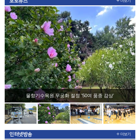
포토뉴스
더보기
물향기수목원 무궁화 절정 '50여 품종 감상'
인터넷방송
더보기