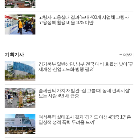
고령자 고용실태 결과 '도내 400개 사업체 고령자
고용정책 활용 비율 10% 미만'
기획기사
더보기
경기북부 일반산단, 남부·전국 대비 효율성 낮아 '규
제개선·산업고도화 병행 필요'
슬세권의 가치 재발견··집 고를 때 '동네 편의시설'
보는 사람 4년 새 급증
여성폭력 실태조사 결과 '경기도 여성 4명중 1명은
일상적 성적 폭력 두려움 느껴'