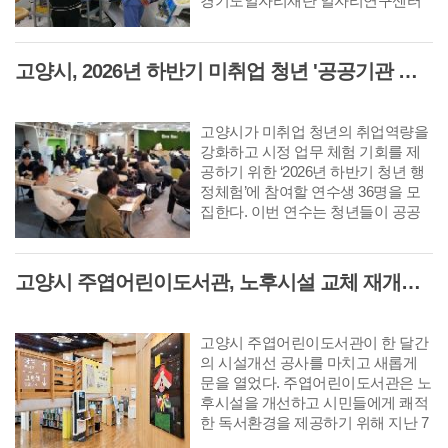
경기도일자리재단 일자리연구센터
는 이같은 내용이 담긴 GJF 고용이
슈리포트 ‘최근 경기도 사업·개인·공
공서비스 취업자 증가율 하락 원인
고양시, 2026년 하반기 미취업 청년 '공공기관 행정체험' 연수생 36명 모집
분석’을 발간했다.
고양시가 미취업 청년의 취업역량을
강화하고 시정 업무 체험 기회를 제
공하기 위한 ‘2026년 하반기 청년 행
정체험’에 참여할 연수생 36명을 모
집한다. 이번 연수는 청년들이 공공
기관 현장 업무를 직접 경험함으로써
시정에 대한 이해를 높이고 향후 본
인의 진로를 탐색하는 데 도움을 주
고양시 주엽어린이도서관, 노후시설 교체 재개관 '다락·아기 독서공간 등 조성'
기 위해 마련됐다.
고양시 주엽어린이도서관이 한 달간
의 시설개선 공사를 마치고 새롭게
문을 열었다. 주엽어린이도서관은 노
후시설을 개선하고 시민들에게 쾌적
한 독서환경을 제공하기 위해 지난 7
월 3일부터 8월 2일까지 휴관하고 공