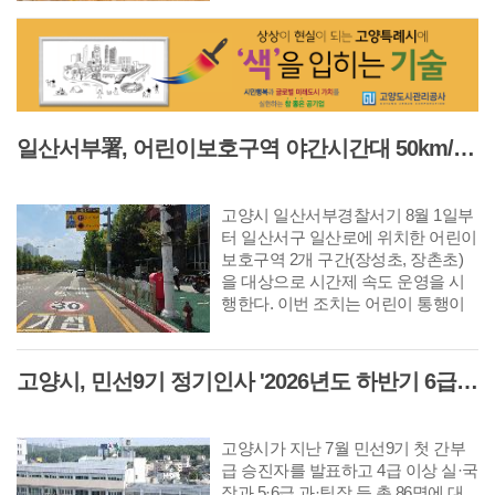
사를 진행했다. 이번 공사를 통해 노
후 엘리베이터를 교체하고 외부 데크
와 화장실을 전면 정비했으며 자료실
과 공용공간의 내부 환경도 개선했
다. 또 어린이와 보호자, 장애인 등 다
양한 이용자가 편리하게 시설을 이용
일산서부署, 어린이보호구역 야간시간대 50km/h 완화 '시간제 속도운영' 시행
할 수 있도록 화장실과 이동 동선을
정비하는 등 안전성과 이용 편의성을
높였다.
고양시 일산서부경찰서기 8월 1일부
터 일산서구 일산로에 위치한 어린이
보호구역 2개 구간(장성초, 장촌초)
을 대상으로 시간제 속도 운영을 시
행한다. 이번 조치는 어린이 통행이
거의 없는 야간시간대에도 주간과 동
일한 제한속도 적용으로 발생하는 운
전자 불편을 개선하고 원활한 교통흐
고양시, 민선9기 정기인사 '2026년도 하반기 6급 팀장 인사발령 사항'
름을 확보하기 위해서 추진되었다.
고양시가 지난 7월 민선9기 첫 간부
급 승진자를 발표하고 4급 이상 실·국
장과 5·6급 과·팀장 등 총 86명에 대