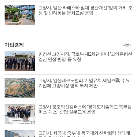
고양시, 일산 라페스타 일대 경관개선 '빛의 거리' 조
성 및 반려동물 문화교실 운영
기업경제
더보기
민경선 고양시장, 국토부 제2차관 만나 '고양은평선
일산 연장 반영' 등 요청
고양시, 일산테크노밸리 '기업유치 세일즈戰' 주요
기업에 고양시장 명의 투자 제안
고양시 창조혁신캠퍼스에 '경기도기술학교 북부캠
퍼스' 개소··산업 실무교육 운영
고양시, 항공대·중부대·동국대와 산학협력 생태계