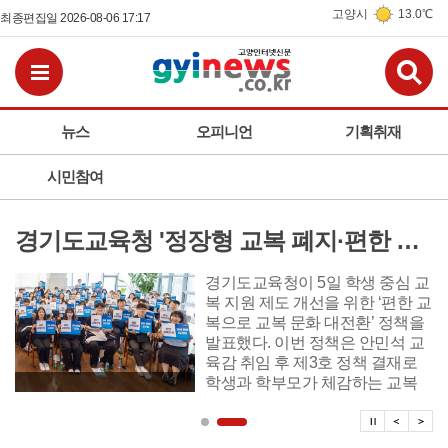
고양시
13.0℃
최종편집일 2026-08-06 17:17
검
전체메뉴보기
뉴스
오피니언
기획취재
시민참여
경기도교육청 '정장형 교복 폐지·편한 교복 전환, 교복 자율화 공론화' 추진
경기도교육청이 5일 학생 중심 교
복 지원 제도 개선을 위한 ‘편한 교
복으로 교복 문화 대전환’ 정책을
발표했다. 이번 정책은 안민석 교
육감 취임 후 제3호 정책 결재로
학생과 학부모가 체감하는 교복
제도 개선에 본격 시동을 걸었다.
탑뉴스 
탑뉴
탑
정책 주요 내용은 ▲편한 교복으
로 전환 ▲교복 자율화 공론화 ▲