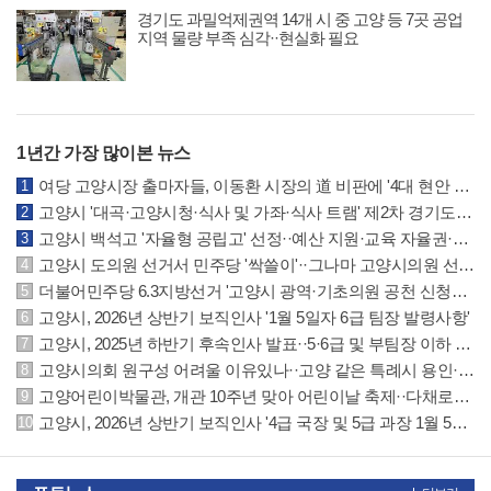
경기도 과밀억제권역 14개 시 중 고양 등 7곳 공업
지역 물량 부족 심각··현실화 필요
1년간 가장 많이본 뉴스
여당 고양시장 출마자들, 이동환 시장의 道 비판에 '4대 현안 실패는 본인 무능 결과'
고양시 '대곡·고양시청·식사 및 가좌·식사 트램' 제2차 경기도 도시철도망에 반영
고양시 백석고 '자율형 공립고' 선정··예산 지원·교육 자율권·지역협력 확대 등 특례
고양시 도의원 선거서 민주당 '싹쓸이'··그나마 고양시의원 선거는 국민의힘 선방
더불어민주당 6.3지방선거 '고양시 광역·기초의원 공천 신청자' 명단 공개
고양시, 2026년 상반기 보직인사 '1월 5일자 6급 팀장 발령사항'
고양시, 2025년 하반기 후속인사 발표··5·6급 및 부팀장 이하 인사발령 사항
고양시의회 원구성 어려울 이유있나··고양 같은 특례시 용인·수원시의회 참조하길
고양어린이박물관, 개관 10주년 맞아 어린이날 축제··다채로운 체험·공연·마켓 운영
고양시, 2026년 상반기 보직인사 '4급 국장 및 5급 과장 1월 5일자 발령사항'