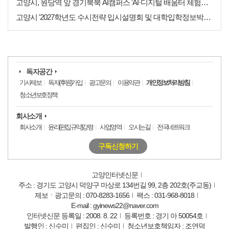
고양시, 원당역 앞 경기북북 AI캠퍼스 'AI·디지털 배움터 체험존' 12월까지 운영
고양시 '2027학년도 수시전략 입시설명회 및 대학입학정보박람회' 8일 개최
독자공간
기사제보
독자(후원)가입
광고문의
이용약관
개인정보처리방침
청소년보호정책
회사소개
회사소개
윤리(편집규약)강령
사업영역
오시는길
전국네트워크
구독신청하기
고양인터넷신문
주소 : 경기도 고양시 덕양구 마상로 134번길 99, 2층 202호(주교동)
제보ㆍ광고문의 : 070-8283-1656
팩스 : 031-968-8018
E-mail : gyinews22@naver.com
인터넷신문 등록일 : 2008. 8. 22
등록번호 : 경기 아 50054호
발행인 : 신수미
편집인 : 신수미
청소년보호책임자 : 조연덕