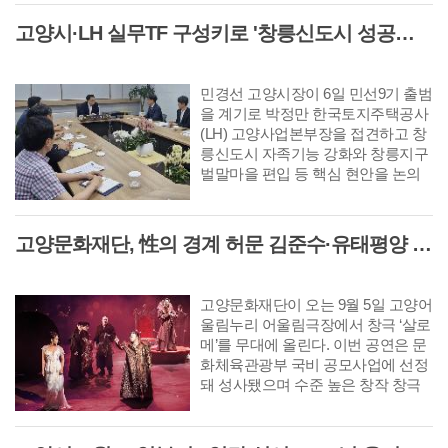
교복 품질 확보 ▲학부모 교복비
고양시·LH 실무TF 구성키로 '창릉신도시 성공적 조성 및 자족기능 강화 협력'
부담 완화 ▲학교 업무 경감 등이
다. 특히 학생·학부모·학교 현장 요
구를 반영해 교복 제도를 획기적
민경선 고양시장이 6일 민선9기 출범
으로 개선하는 데 초점을 맞췄다.
을 계기로 박정만 한국토지주택공사
(LH) 고양사업본부장을 접견하고 창
릉신도시 자족기능 강화와 창릉지구
벌말마을 편입 등 핵심 현안을 논의
했다. 이날 접견은 박정만 LH 고양사
업본부장의 방문 인사를 겸해 마련됐
으며 양 기관은 핵심 사업의 신속한
고양문화재단, 性의 경계 허문 김준수·유태평양 주연 남성 창극 '살로메' 공연
추진을 위해 실무TF를 구성하고 정
례회의를 운영하는 등 긴밀한 협력체
계를 구축하기로 뜻을 모았다.
고양문화재단이 오는 9월 5일 고양어
울림누리 어울림극장에서 창극 ‘살로
메’를 무대에 올린다. 이번 공연은 문
화체육관광부 국비 공모사업에 선정
돼 성사됐으며 수준 높은 창작 창극
을 지역 관객에게 선보이는 자리다.
살로메는 남성을 유혹해 파멸로 이끄
는 세기의 요부(妖婦) '살로메'를 소재