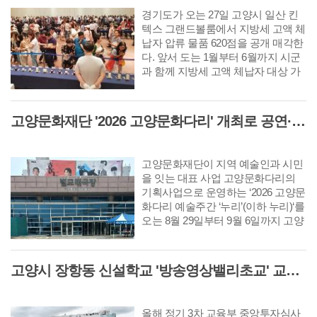
경기도가 오는 27일 고양시 일산 킨
텍스 그랜드볼룸에서 지방세 고액 체
납자 압류 물품 620점을 공개 매각한
다. 앞서 도는 1월부터 6월까지 시군
과 함께 지방세 고액 체납자 대상 가
택수색을 진행하고 이번 공개 매각
대상 물품을 압류했다. 매각 대상은
명품 시계 28점, 명품 가방 171점, 순
고양문화재단 '2026 고양문화다리' 개최로 공연·시각 등 다채로운 무대 선보여
금 팔찌 등 귀금속 265점과 미술품,
골프채, 양주 등 총 620점이다. 주요
물품으로는 최저 입찰가 1,350만원의
고양문화재단이 지역 예술인과 시민
위블로 시계와 650만 원의 롤렉스 시
을 잇는 대표 사업 고양문화다리의
계, 450만원의 샤넬 가방, 912만원의
기획사업으로 운영하는 ‘2026 고양문
순금 팔찌 등이 있다.
화다리 예술주간 ‘누리’(이하 누리)‘를
오는 8월 29일부터 9월 6일까지 고양
아람누리 일원(새라새극장, 갤러리누
리)에서 개최한다. 예술주간 ‘누리’는
지난해 처음 선보인 고양문화다리의
고양시 장항동 신설학교 '방송영상밸리초교' 교육부 심사 통과··2030년 개교
기획사업으로 시민이 예술을 일상에
서 가까이 접하고 예술인과 직접 교
류할 수 있는 접점을 넓히기 위해 마
올해 정기 3차 교육부 중앙투자심사