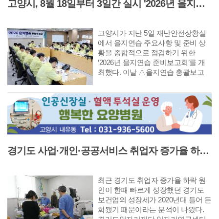
고양시, 8월 18일부터 3일간 실시 '2026년 을지연습' 앞두고 준비보고회 개최
로 한 오스카 와일드의 동명 희곡을
원작으로 한다. 극작가 고선웅이 파
격적으로 대본을 재구성하고 김시화
고양시가 지난 5일 재난안전상황실
연출이 감각적인 움직임과 무대 언어
에서 을지연습 주요사항 및 준비 상
를 더해 완성한 탐미적 창극이다.
황을 종합적으로 점검하기 위한
‘2026년 을지연습 준비보고회’를 개
최했다. 이날 △을지연습 총괄보고
△각 부서 충무계획 분야별 주요보고
△지난해 문제점 및 조치결과 보고
순으로 진행됐다.
경기도 사업·개인·공공서비스 취업자 증가율 하락 '보건업 성장 둔화가 주원인'
최근 경기도 취업자 증가율 하락 원
인이 한때 빠르게 성장했던 경기도
보건업의 성장세가 2020년대 들어 둔
화됐기 때문이라는 분석이 나왔다.