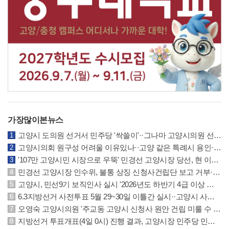
가장많이본뉴스
고양시 도의원 선거서 민주당 '싹쓸이'··그나마 고양시의원 선거는 국민의힘 선방
고양시의회 원구성 어려울 이유있나··고양 같은 특례시 용인·수원시의회 참조하길
'107만 고양시민 시장으로 우뚝' 민경선 고양시장 당선, 현 이동환 시장에 크게 앞서
민경선 고양시장 인수위, 불통 상징 신청사건립단 보고 거부··원안건립 계획 요구
고양시, 민선9기 보직인사 실시 '2026년도 하반기 4급 이상 및 5·6급 인사발령 사항'
6.3지방선거 사전투표 5월 29~30일 이틀간 실시··고양시 사전투표소 위치 안내
오영숙 고양시의원 '주교동 고양시 신청사 원안 건립 미룰 수 없는 과제' 추진 촉구
지방선거 투표개표(4일 0시) 진행 결과, 고양시장 민주당 민경선 후보 62.7% 우위