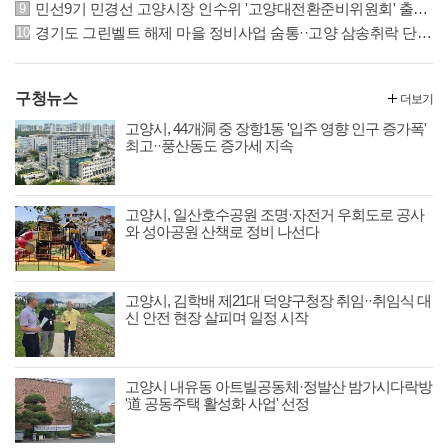
민선9기 민경선 고양시장 인수위 '고양대전환준비위원회' 출범··22일 본격 활동
경기도 그린벨트 해제 마을 정비사업 숨통··고양 삼송취락 단계적 정비 가능해져
구청뉴스
더보기
고양시, 44개洞 중 장항1동 '입주 영향 인구 증가폭'
최고··풍산동도 증가세 지속
고양시, 일산호수공원 조명·자전거 우회도로 공사
와 성아공원 산책로 정비 나선다
고양시, 김학배 제21대 덕양구청장 취임··취임식 대
신 안전 현장 살피며 일정 시작
고양시 내유동 아트빌공동체·정발산 밤가시다락방
'道 공동주택 활성화 사업' 선정