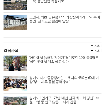
구축 '첨단산업 육성키로'
고양시, 최초 '공유형 ESS 가상상계거래' 규제특례
승인··전기요금 절감에 앞장
더보기
칼럼사설
더보기
'어디에서 늙어갈 것인가' 경기도민 10명 중 9명은
'살던 곳에서 계속 살고 싶다'
경기도 재가 중증장애인 보호자의 46%는 60대 이
상 '부모 사후 돌봄 공백 우려'
경기도 1인가구 177만 '매년 전국 최고치 경신'··수
원·고양 등 인구 많은 도시에 집중