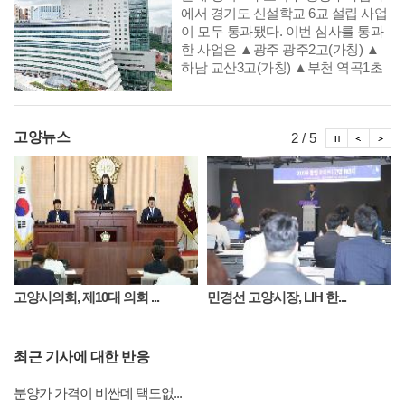
련된 사업이다. 올해는 기존 공연·전
에서 경기도 신설학교 6교 설립 사업
통 중심에서 시각 분야까지 지원 범
이 모두 통과됐다. 이번 심사를 통과
위를 한층 확대했다.
한 사업은 ▲광주 광주2고(가칭) ▲
하남 교산3고(가칭) ▲부천 역곡1초
(가칭), 대장특수(가칭) ▲안산 안산
신길1초(가칭) ▲고양 방송영상밸리
초(가칭) 총 6건이다.
시정뉴스
시정
시
고양뉴스
2 / 5
고양시의회, 제10대 의회 ...
민경선 고양시장, LIH 한...
최근 기사에 대한 반응
분양가 가격이 비싼데 택도없...