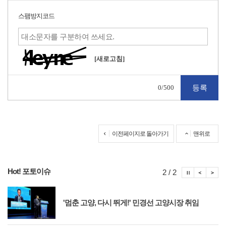
스팸방지코드
[새로고침]
0
/500
이전페이지로 돌아가기
맨위로
Hot! 포토이슈
포토이슈
포토
포
2 / 2
'멈춘 고양, 다시 뛰게!' 민경선 고양시장 취임