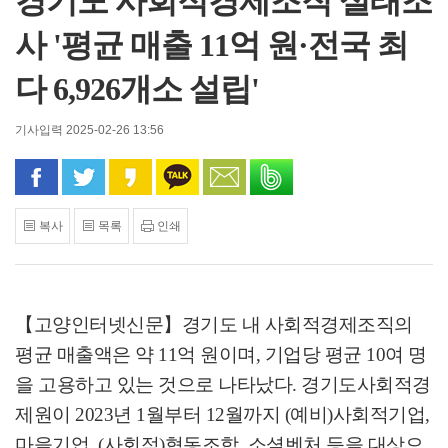
경기도 사회적경제조직 실태조
사 '평균 매출 11억 원·전국 최
다 6,926개소 설립'
기사입력 2025-02-26 13:56
페이스북으로 공유
트위터로 공유
카카오 스토리로 공유
카카오톡으로 공유
문자로 공유
밴드로 공유
복사
목록
인쇄
【고양인터넷신문】
경기도 내 사회적경제조직의
평균 매출액은 약
11
억 원이며
,
기업당 평균
10
여 명
을 고용하고 있는 것으로 나타났다
.
경기도사회적경
제원이
2023
년
1
월부터
12
월까지
(
예비
)
사회적기업
,
마을기업
, (
사회적
)
협동조합
,
소셜벤처 등을 대상으