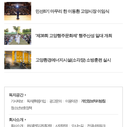
민선8기 마무리 한 이동환 고양시장 이임식
'제38회 고양행주문화제' 행주산성 일대 개최
고양환경에너지시설(소각장) 소방훈련 실시
독자공간
기사제보
독자(후원)가입
광고문의
이용약관
개인정보처리방침
청소년보호정책
회사소개
회사소개
윤리(편집규약)강령
사업영역
오시는길
전국네트워크