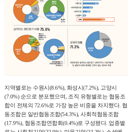
지역별로는 수원시
(8.6%),
화성시
(7.2%),
고양시
(7.0%)
순으로 분포했으며
,
조직 유형별로는 협동조
합이 전체의
72.6%
로 가장 높은 비중을 차지했다
.
협
동조합은 일반협동조합
(54.3%),
사회적협동조합
(17.9%),
협동조합연합회
(0.4%)
로 구성됐다
.
업종별
로는 사회적기업
(22.9%),
마을기업
(23.2%),
소셜벤