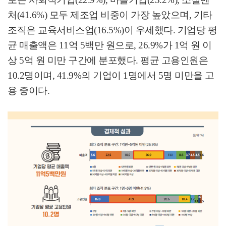
처
(41.6%)
모두 제조업 비중이 가장 높았으며
,
기타
조직은 교육서비스업
(16.5%)
이 우세했다
.
기업당 평
균 매출액은
11
억
5
백만 원으로
, 26.9%
가
1
억 원 이
상
5
억 원 미만 구간에 분포했다
.
평균 고용인원은
10.2
명이며
, 41.9%
의 기업이
1
명에서
5
명 미만을 고
용 중이다
.