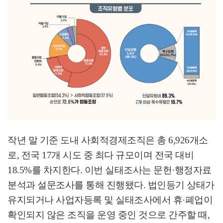
작년 말 기준 도내 사회적경제조직은 총
6,926
개소
로
,
전국
17
개 시도 중 최다 규모이며 전국 대비
18.5%
를 차지한다
.
이번 실태조사는 문헌
·
행정자료
분석과 설문조사를 통해 진행됐다
.
법인등기 상태가
유지되거나 사업자등록 및 실태조사에서 휴
·
폐업이
확인되지 않은 조직을 운영 중인 것으로 간주할 때
,