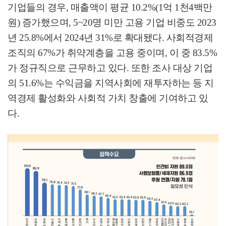
기업들의 경우
,
매출액이 평균
10.2%(1
억
1
천
4
백만
원
)
증가했으며
, 5~20
명 미만 고용 기업 비중도
2023
년
25.8%
에서
2024
년
31%
로 확대됐다
.
사회적경제
조직의
67%
가 취약계층을 고용 중이며
,
이 중
83.5%
가 정규직으로 근무하고 있다
.
또한 조사 대상 기업
의
51.6%
는 수익금을 지역사회에 재투자하는 등 지
역경제 활성화와 사회적 가치 창출에 기여하고 있
다
.