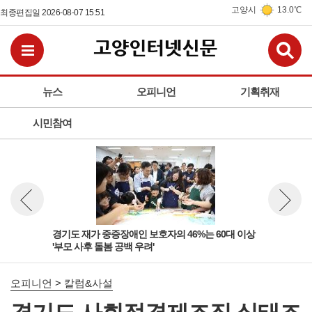
고양시
13.0℃
최종편집일 2026-08-07 15:51
검
전체메뉴보기
뉴스
오피니언
기획취재
시민참여
 '살
경기도 재가 중증장애인 보호자의 46%는 60대 이상
경기
뉴스 이전보기
뉴스 다
'부모 사후 돌봄 공백 우려'
고양
오피니언 > 칼럼&사설