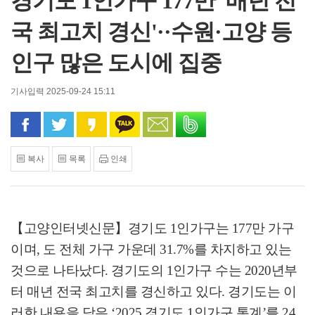
경기도 1인가구 177만 '매년 전
국 최고치 경신'··수원·고양 등
인구 많은 도시에 집중
기사입력 2025-09-24 15:11
페이스북으로 공유
트위터로 공유
카카오 스토리로 공유
카카오톡으로 공유
문자로 공유
밴드로 공유
복사
목록
인쇄
【고양인터넷신문】
경기도
1
인가구는
177
만 가구
이며
,
도 전체 가구 가운데
31.7%
를 차지하고 있는
것으로 나타났다
.
경기도의
1
인가구 수는
2020
년부
터 매년 전국 최고치를 경신하고 있다
.
경기도는 이
러한 내용을 담은
‘2025
경기도
1
인가구 통계
’
를
24