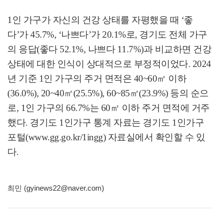
1
인 가구가 자신의 건강 상태를 자평했을 때
‘
좋
다
’
가
45.7%, ‘
나쁘다
’
가
20.1%
로
,
경기도 전체 가구
의 응답
(
좋다
52.1%,
나쁘다
11.7%)
과 비교하면 건강
상태에 대한 인식이 상대적으로 부정적이었다
. 2024
년 기준
1
인 가구의 주거 면적은
40~60
㎡
이하
(36.0%), 20~40
㎡
(25.5%), 60~85
㎡
(23.9%)
등의 순으
로
, 1
인 가구의
66.7%
는
60
㎡
이하 주거 면적에 거주
했다
.
경기도
1
인가구 통계 자료는 경기도
1
인가구
포털
(www.gg.go.kr/1ingg)
자료실에서 확인할 수 있
다
.
최민 (gyinews22@naver.com)