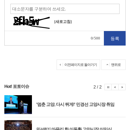
[새로고침]
0
/500
이전페이지로 돌아가기
맨위로
Hot! 포토이슈
포토이슈
포토
포
2 / 2
'멈춘 고양, 다시 뛰게!' 민경선 고양시장 취임
민선8기 마무리 한 이동환 고양시장 이임식