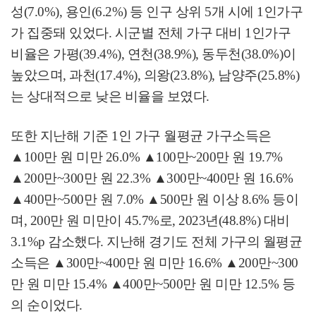
성
(7.0%),
용인
(6.2%)
등 인구 상위
5
개 시에
1
인가구
가 집중돼 있었다
.
시군별 전체 가구 대비
1
인가구
비율은 가평
(39.4%),
연천
(38.9%),
동두천
(38.0%)
이
높았으며
,
과천
(17.4%),
의왕
(23.8%),
남양주
(25.8%)
는 상대적으로 낮은 비율을 보였다
.
또한 지난해 기준
1
인 가구 월평균 가구소득은
▲
100
만 원 미만
26.0%
▲
100
만
~200
만 원
19.7%
▲
200
만
~300
만 원
22.3%
▲
300
만
~400
만 원
16.6%
▲
400
만
~500
만 원
7.0%
▲
500
만 원 이상
8.6%
등이
며
, 200
만 원 미만이
45.7%
로
, 2023
년
(48.8%)
대비
3.1%p
감소했다
.
지난해 경기도 전체 가구의 월평균
소득은
▲
300
만
~400
만 원 미만
16.6%
▲
200
만
~300
만 원 미만
15.4%
▲
400
만
~500
만 원 미만
12.5%
등
의 순이었다
.