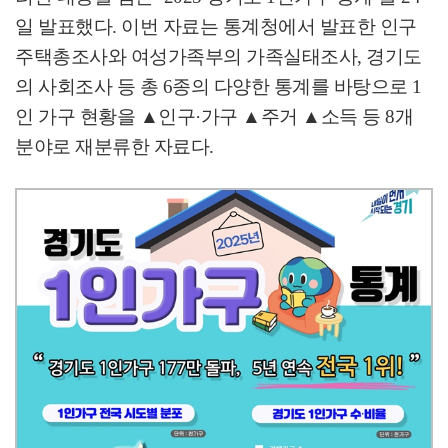
일 발표했다
.
이번 자료는 통계청에서 발표한 인구
주택총조사와 여성가족부의 가족실태조사
,
경기도
의 사회조사 등 총
6
종의 다양한 통계를 바탕으로
1
인 가구 현황을
▲
인구
·
가구
▲
주거
▲
소득 등
8
개
분야로 재분류한 자료다
.