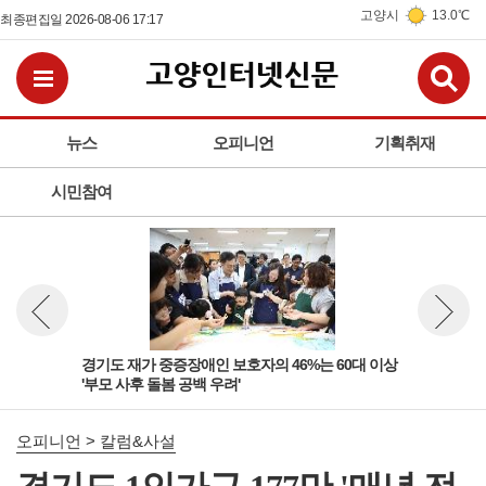
고양시
13.0℃
최종편집일 2026-08-06 17:17
검
전체메뉴보기
뉴스
오피니언
기획취재
시민참여
 '살
경기도 재가 중증장애인 보호자의 46%는 60대 이상
경기
뉴스 이전보기
뉴스 다
'부모 사후 돌봄 공백 우려'
고양
오피니언 > 칼럼&사설