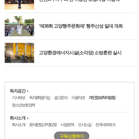
'제38회 고양행주문화제' 행주산성 일대 개최
고양환경에너지시설(소각장) 소방훈련 실시
독자공간
기사제보
독자(후원)가입
광고문의
이용약관
개인정보처리방침
청소년보호정책
회사소개
회사소개
윤리(편집규약)강령
사업영역
오시는길
전국네트워크
구독신청하기