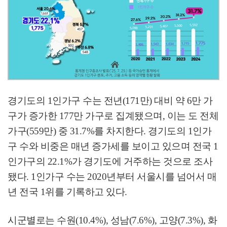
경기도의
1
인가구 수는 전년
(171
만
)
대비 약
6
만 가
구가 증가한
177
만 가구로 집계됐으며
,
이는 도 전체
가구
(559
만
)
중
31.7%
를 차지한다
.
경기도의
1
인가
구 수와 비중은 매년 증가세를 보이고 있으며 전국
1
인가구의
22.1%
가 경기도에 거주하는 것으로 조사
됐다
. 1
인가구 수는
2020
년부터 서울시를 넘어서 매
년 전국
1
위를 기록하고 있다
.
시군별로는 수원
(10.4%),
성남
(7.6%),
고양
(7.3%),
화