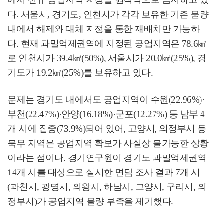
다
.
서울시
,
경기도
,
인천시가 각각 보유한 기존 물량
내에서 해제와 대체 지정을 통한 재배치만 가능하
다
.
현재 과밀억제권역에 지정된 공업지역은
78.6
㎢
로 인천시가
39.4
㎢
(50%),
서울시가
20.0
㎢
(25%),
경
기도가
19.2
㎢
(25%)
를 보유하고 있다
.
문제는 경기도 내에서도 공업지역이 수원
(22.96%)·
부천
(22.47%)·
안양
(16.18%)·
군포
(12.27%)
등 남부
4
개 시에 집중
(73.9%)
되어 있어
,
고양시
,
의정부시 등
북부 지역은 공업지역 확보가 사실상 불가능한 상황
이라는 점이다
.
경기연구원이 경기도 과밀억제권역
14
개 시를 대상으로 실시한 면담 조사 결과
7
개 시
(
과천시
,
광명시
,
의왕시
,
하남시
,
고양시
,
구리시
,
의
정부시
)
가 공업지역 물량 부족을 제기했다
.