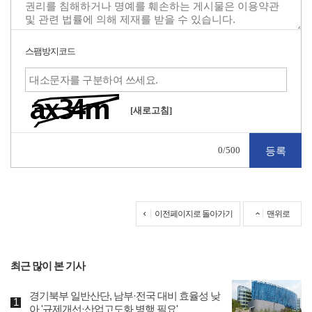
스팸방지코드
[새로고침]
0
/500
이전페이지로 돌아가기
맨위로
최근 많이 본 기사
경기북부 일반산단, 남부·전국 대비 효율성 낮
아 '규제개선·산업고도화 병행 필요'