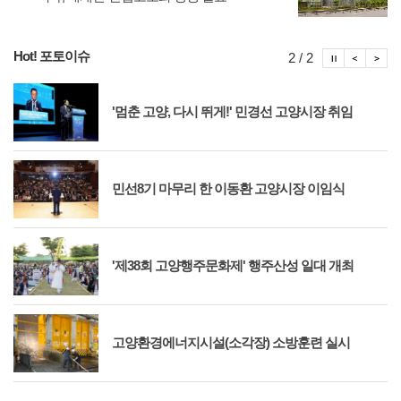
Hot! 포토이슈
포토이슈
포토
포
2 / 2
'멈춘 고양, 다시 뛰게!' 민경선 고양시장 취임
민선8기 마무리 한 이동환 고양시장 이임식
'제38회 고양행주문화제' 행주산성 일대 개최
고양환경에너지시설(소각장) 소방훈련 실시