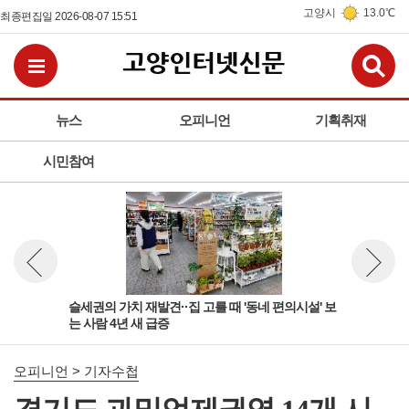
고양시
13.0℃
최종편집일 2026-08-07 15:51
검
전체메뉴보기
뉴스
오피니언
기획취재
시민참여
'규
슬세권의 가치 재발견··집 고를 때 '동네 편의시설' 보
여성
뉴스 이전보기
뉴스 다
는 사람 4년 새 급증
상적
오피니언 > 기자수첩