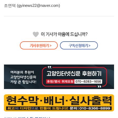
조연덕 (gyinews22@naver.com)