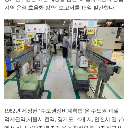
지역 운영 효율화 방안
’
보고서를
15
일 발간했다
.
1982
년 제정된
‘
수도권정비계획법
’
은 수도권 과밀
억제권역
(
서울시 전역
,
경기도
14
개 시
,
인천시 일부
)
에서 신규 공업지역 지정을 원칙적으로 금지하고 있