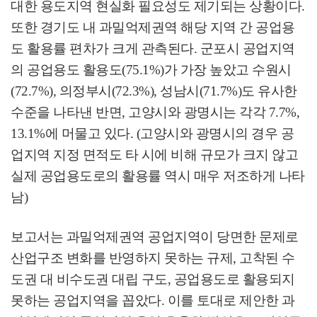
대한 용도지역 현실화 필요성도 제기되는 상황이다
.
또한 경기도 내 과밀억제권역 해당 지역 간 공업용
도 활용률 편차가 크게 관측된다
.
군포시 공업지역
의 공업용도 활용도
(75.1%)
가 가장 높았고 수원시
(72.7%),
의정부시
(72.3%),
성남시
(71.7%)
도 유사한
수준을 나타낸 반면
,
고양시와 광명시는 각각
7.7%,
13.1%
에 머물고 있다
. (
고양시와 광명시의 경우 공
업지역 지정 면적도 타 시에 비해 규모가 크지 않고
실제 공업용도로의 활용률 역시 매우 저조하게 나타
남
)
보고서는 과밀억제권역 공업지역이 당면한 문제로
산업구조 변화를 반영하지 못하는 규제
,
고착된 수
도권 대 비수도권 대립 구도
,
공업용도로 활용되지
못하는 공업지역을 꼽았다
.
이를 토대로 제안한 과