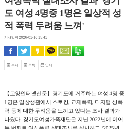
여성폭력 실태조사 결과 '경기
도 여성 4명중 1명은 일상적 성
적 폭력 두려움 느껴'
기사입력 2026-01-16 15:41
페이스북으로 공유
트위터로 공유
카카오 스토리로 공유
카카오톡으로 공유
문자로 공유
밴드로 공유
복사
목록
인쇄
【고양인터넷신문】
경기도에 거주하는 여성
4
명 중
1
명은 일상생활에서 스토킹
,
교제폭력
,
디지털 성폭
력 등에 대한 두려움을 느끼고 있다는 조사 결과가
나왔다
.
경기도여성가족재단은 지난
2022
년에 이어
두 번째로 여성폭력 실태조사를 실시하고
‘2025
년