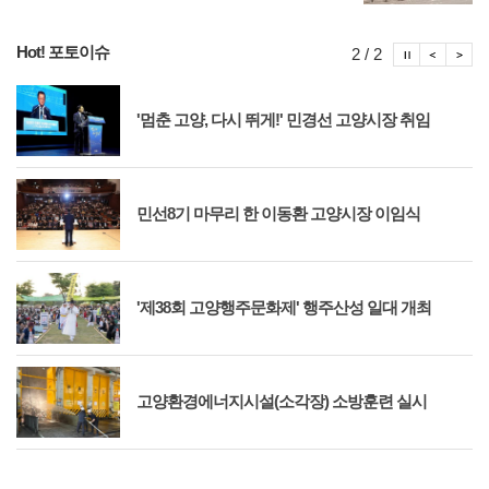
Hot! 포토이슈
포토이슈
포토
포
2 / 2
'멈춘 고양, 다시 뛰게!' 민경선 고양시장 취임
민선8기 마무리 한 이동환 고양시장 이임식
'제38회 고양행주문화제' 행주산성 일대 개최
고양환경에너지시설(소각장) 소방훈련 실시