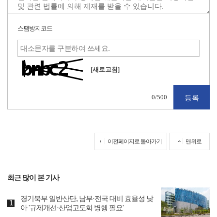
스팸방지코드
[새로고침]
0
/500
이전페이지로 돌아가기
맨위로
최근 많이 본 기사
경기북부 일반산단, 남부·전국 대비 효율성 낮
아 '규제개선·산업고도화 병행 필요'