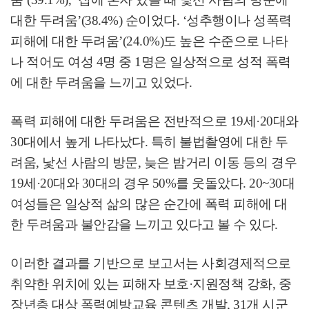
대한 두려움
’(38.4%)
순이었다
. ‘
성추행이나 성폭력
피해에 대한 두려움
’(24.0%)
도 높은 수준으로 나타
나 적어도 여성
4
명 중
1
명은 일상적으로 성적 폭력
에 대한 두려움을 느끼고 있었다
.
폭력 피해에 대한 두려움은 전반적으로
19
세
·20
대와
30
대에서 높게 나타났다
.
특히 불법촬영에 대한 두
려움
,
낯선 사람의 방문
,
늦은 밤거리 이동 등의 경우
19
세
·20
대와
30
대의 경우
50%
를 웃돌았다
. 20~30
대
여성들은 일상적 삶의 많은 순간에 폭력 피해에 대
한 두려움과 불안감을 느끼고 있다고 볼 수 있다
.
이러한 결과를 기반으로 보고서는 사회경제적으로
취약한 위치에 있는 피해자 보호
·
지원정책 강화
,
중
장년층 대상 폭력예방교육 콘텐츠 개발
, 31
개 시군