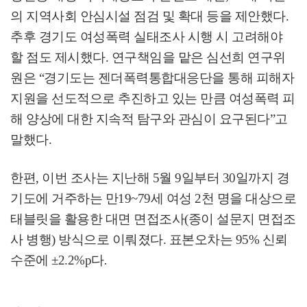
의 지역사회 안심시설 점검 및 확대 등을 제안했다
.
추후 경기도 여성폭력 실태조사 시행 시 고려해야
할 점도 제시했다
.
연구책임을 맡은 심선희 연구위
원은
“
경기도는 젠더폭력통합대응단을 통해 피해자
지원을 선도적으로 추진하고 있는 만큼 여성폭력 피
해 양상에 대한 지속적 탐구와 관심이 요구된다
”
고
말했다
.
한편
,
이번 조사는 지난해
5
월
9
일부터
30
일까지 경
기도에 거주하는 만
19~79
세 여성
2
천 명을 대상으로
태블릿을 활용한 대면 면접조사
(
종이 설문지 면접조
사 병행
)
방식으로 이뤄졌다
.
표본오차는
95%
신뢰
수준에
±2.2%p
다
.