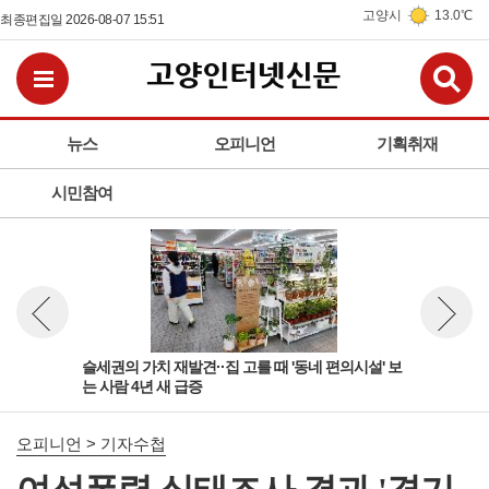
고양시
13.0℃
최종편집일 2026-08-07 15:51
검
전체메뉴보기
뉴스
오피니언
기획취재
시민참여
'규
슬세권의 가치 재발견··집 고를 때 '동네 편의시설' 보
여성
뉴스 이전보기
뉴스 다
는 사람 4년 새 급증
상적
오피니언 > 기자수첩