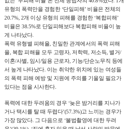
없는
‘
무피해 비율
’
은 전체 응답자의
40.8%
였다
. 1
개
유형의 폭력만을 경험한
‘
단일피해
’
비율은 전체의
20.7%, 2
개 이상 유형의 피해를 경험한
‘
복합피해
’
비율은
38.5%
로 단일피해보다 복합피해 비율이 높
게 나타났다
.
폭력 유형별 피해율
,
친밀한 관계에서의 폭력 피해
율
,
복합 피해율 모두 고령자
,
저학력
,
저소득
,
별거
/
이혼
/
사별
,
임시
/
일용 근로자
,
기능
/
단순노무직 등에
서 높게 나타났다
.
이는 취약한 위치에 있는 여성들
의 폭력 피해 예방 및 지원에 주의를 기울일 필요가
있다는 점을 시사한다
.
폭력에 대한 두려움의 경우
‘
늦은 밤거리를 지나가
거나 택시를 탈 때 두렵다
’(57.3%)
고 느끼는 경우가
가장 많았다
.
그 다음으로
‘
불법촬영에 대한 두려
움
’(39.1%), ‘
집에 혼자 있을 때 낯선 사람의 방문에