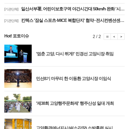
일산서부署, 어린이보호구역 야간시간대 50km/h 완화 '시간제 속도운영' 시행
[기관단체]
킨텍스 '잠실 스포츠·MICE 복합단지' 협약··전시컨벤션센터 운영 본격 가동
[기관단체]
Hot! 포토이슈
포토이슈
포토
포
2 / 2
'멈춘 고양, 다시 뛰게!' 민경선 고양시장 취임
민선8기 마무리 한 이동환 고양시장 이임식
'제38회 고양행주문화제' 행주산성 일대 개최
고양환경에너지시설(소각장) 소방훈련 실시