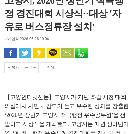
고양시, 2026년 상반기 적극행
정 경진대회 시상식··대상 '자
유로 버스정류장 설치'
기사입력 2026-06-26 10:06
페이스북으로 공유
트위터로 공유
카카오 스토리로 공유
카카오톡으로 공유
문자로 공유
밴드로 공유
복사
목록
인쇄
【고양인터넷신문】
고양시가 지난
25
일 시청 대회
의실에서 시민 체감도가 높고 우수한 성과를 창출한
‘2026
년 상반기 고양시 적극행정 우수공무원
’
을 선
발하고 시상식을 개최했다
.
고양시는 매년 상하반기
연
2
회 적극행정 우수사례 경진대회를 개최해 적극