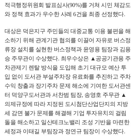
적극행정위원회 발표심사
(90%)
를 거쳐 시민 체감도
와 정책 효과가 우수한 사례
6
건을 최종 선정했다
.
대상은 덕은지구 주민들의 대중교통 이용 불편을 해
소하기 위해 관계기관 협의를 이끌어 자유로 버스정
류장 설치를 실현한 버스정책과 윤영용 팀장과 김용
승 주무관이 수상했다
.
최우수상은
▲
공공기관용 주
차관제기 렌탈 방식을 도입해 초기 대규모 예산 투
입 없이 도서관 부설주차장 유료화를 추진하고 주차
수익 창출과 장기주차 문제 해소에 기여한 도서관센
터 덕양구도서관과 서찬범 팀장
,
송영호 주무관
▲
의제규정에 따라 지정된 도시첨단산업단지의 지방
세 감면 불가 문제를 해결해 기업 투자유치의 걸림
돌을 해소하고 일산테크노밸리 조성 기반을 마련한
세정과 이태길 부팀장과 정연규 팀장이 수상했다
.