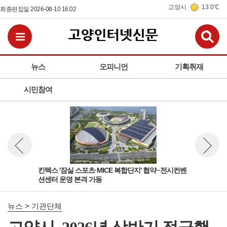
고양시
13.0℃
최종편집일 2026-08-10 16:02
검
전체메뉴보기
뉴스
오피니언
기획취재
시민참여
'안전
킨텍스 '잠실 스포츠·MICE 복합단지' 협약··전시컨벤
고양
뉴스 이전보기
뉴스 다
션센터 운영 본격 가동
앞두
뉴스 > 기관단체