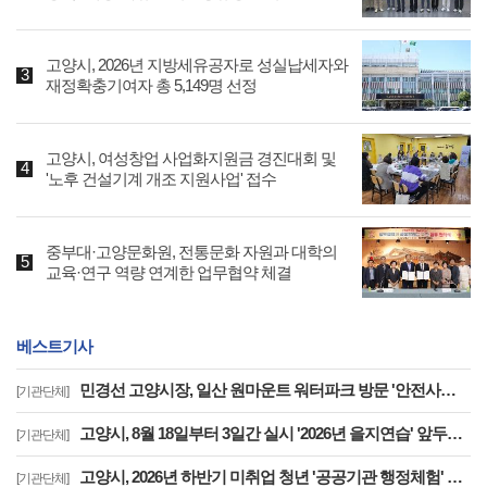
고양시, 2026년 지방세유공자로 성실납세자와
재정확충기여자 총 5,149명 선정
고양시, 여성창업 사업화지원금 경진대회 및
'노후 건설기계 개조 지원사업' 접수
중부대·고양문화원, 전통문화 자원과 대학의
교육·연구 역량 연계한 업무협약 체결
베스트기사
민경선 고양시장, 일산 원마운트 워터파크 방문 '안전사고 방지 대책 점검'
[기관단체]
고양시, 8월 18일부터 3일간 실시 '2026년 을지연습' 앞두고 준비보고회 개최
[기관단체]
고양시, 2026년 하반기 미취업 청년 '공공기관 행정체험' 연수생 36명 모집
[기관단체]