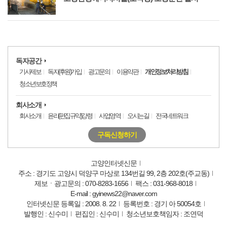
독자공간
기사제보
독자(후원)가입
광고문의
이용약관
개인정보처리방침
청소년보호정책
회사소개
회사소개
윤리(편집규약)강령
사업영역
오시는길
전국네트워크
구독신청하기
고양인터넷신문
주소 : 경기도 고양시 덕양구 마상로 134번길 99, 2층 202호(주교동)
제보ㆍ광고문의 : 070-8283-1656
팩스 : 031-968-8018
E-mail : gyinews22@naver.com
인터넷신문 등록일 : 2008. 8. 22
등록번호 : 경기 아 50054호
발행인 : 신수미
편집인 : 신수미
청소년보호책임자 : 조연덕