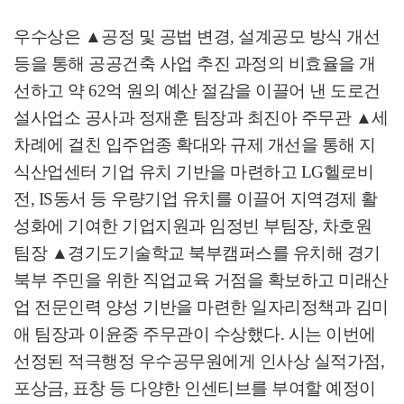
우수상은
▲
공정 및 공법 변경
,
설계공모 방식 개선
등을 통해 공공건축 사업 추진 과정의 비효율을 개
선하고 약
62
억 원의 예산 절감을 이끌어 낸 도로건
설사업소 공사과 정재훈 팀장과 최진아 주무관
▲
세
차례에 걸친 입주업종 확대와 규제 개선을 통해 지
식산업센터 기업 유치 기반을 마련하고
LG
헬로비
전
, IS
동서 등 우량기업 유치를 이끌어 지역경제 활
성화에 기여한 기업지원과 임정빈 부팀장
,
차호원
팀장
▲
경기도기술학교 북부캠퍼스를 유치해 경기
북부 주민을 위한 직업교육 거점을 확보하고 미래산
업 전문인력 양성 기반을 마련한 일자리정책과 김미
애 팀장과 이윤중 주무관이 수상했다
.
시는 이번에
선정된 적극행정 우수공무원에게 인사상 실적가점
,
포상금
,
표창 등 다양한 인센티브를 부여할 예정이