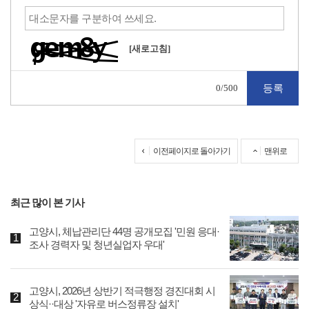
[새로고침]
0
/500
이전페이지로 돌아가기
맨위로
최근 많이 본 기사
고양시, 체납관리단 44명 공개모집 '민원 응대·
조사 경력자 및 청년실업자 우대'
고양시, 2026년 상반기 적극행정 경진대회 시
상식··대상 '자유로 버스정류장 설치'