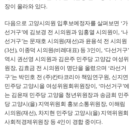
장이 올라와 있다
.
다음으로 고양시의원 입후보예정자를 살펴보면
‘
가
선거구
’
에 김보경 전 시의원과 임홍열 시의원이
, ‘
나
선거구
’
는 문재호 시의원
(
재선
)
과 윤용석 전 시의원
(3
선
),
이종덕 시의원
(
비례대표
)
등
3
인이
, ‘
다선거구
’
역시 권선영 시의원과 김은주 민주당 고양갑 여성위
원장
,
김효금 전 시의원이 명단을 올렸으며
‘
라선거
구
’
는 박민호 전
(
주
)
칸타코리아 책임연구원
,
신지연
민주당 고양시을 여성위원회위원장이
, ‘
마선거구
’
에
는 김윤재 민주당 고양을 청년위원장과 송금희 민주
당 고양시
(
을
)
지역위원회 홍보소통위원장
,
이해림
시의원
(
재선
),
차지현 민주당 고양시
(
을
)
지역위원회
사회적경제위원장 등
4
인이 경합 중이다
.