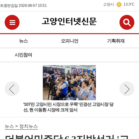
고양시
13.0℃
최종편집일 2026-08-07 15:51
검
전체메뉴보기
뉴스
오피니언
기획취재
시민참여
고양
'107만 고양시민 시장으로 우뚝' 민경선 고양시장 당
선거
뉴스 이전보기
뉴스 다
선, 현 이동환 시장에 크게 앞서
원 
뉴스 > 정치뉴스