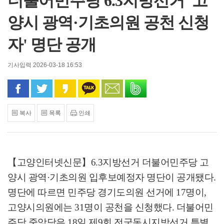
더불어민주당 6.3지방선거 '고
양시 광역·기초의원 공천 신청
자' 명단 공개
기사입력 2026-03-18 16:53
페이스북으로 공유
트위터로 공유
카카오 스토리로 공유
카카오톡으로 공유
문자로 공유
밴드로 공유
복사
목록
인쇄
【고양인터넷신문】
6.3
지방선거 더불어민주당 고
양시 광역
·
기초의원 입후보예정자 명단이 공개됐다
.
명단에 따르면 민주당 경기도의원 선거에
17
명이
,
고양시의원에는
31
명이 공천을 신청했다
.
더불어민
주당 중앙당은
18
일 제
9
회 전국동시지방선거 특별