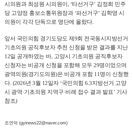
시의원과 최성원 시의원이
, ‘
타선거구
’
김정희 민주
당 고양정 홍보소통위원장과
‘
파선거구
’
김학영 시
의원이 각각 단독으로 명단에 올랐다
.
앞서 국민의힘 경기도당도 제
9
회 전국동시지방선거
기초의원 공직후보자 추천 신청을 받은 결과를 지난
12
일 공개하였는 바
,
고양시 기초의원 공직후보자
신청자는 비공개 신청을 포함해 모두
29
명이었으며
광역의원
(
경기도의원
)
은 비공개 포함
11
명이 신청했
다
. (2026
년
3
월
12
일자
‘
국민의힘
6.3
지방선거 고양
시 광역
·
기초의원 지역구
·
비례 접수 결과 발표
’
기사
참조
)
조연덕 (gyinews22@naver.com)