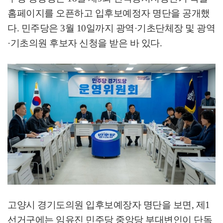
홈페이지를 오픈하고 입후보예정자 명단을 공개했
다
.
민주당은
3
월
10
일까지 광역
·
기초단체장 및 광역
·
기초의원 후보자 신청을 받은 바 있다
.
고양시 경기도의원 입후보예장자 명단을 보면
,
제
1
선거구에는 임유진 민주당 중앙당 부대변인이 단독