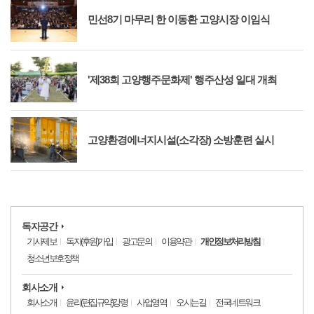
민선8기 마무리 한 이동환 고양시장 이임식
'제38회 고양행주문화제' 행주산성 일대 개최
고양환경에너지시설(소각장) 소방훈련 실시
독자공간
기사제보
독자(후원)가입
광고문의
이용약관
개인정보처리방침
청소년보호정책
회사소개
회사소개
윤리(편집규약)강령
사업영역
오시는길
전국네트워크