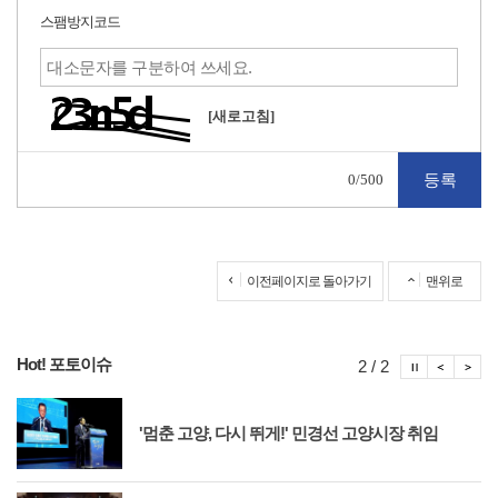
스팸방지코드
[새로고침]
0
/500
이전페이지로 돌아가기
맨위로
Hot! 포토이슈
포토이슈
포토
포
2 / 2
'멈춘 고양, 다시 뛰게!' 민경선 고양시장 취임