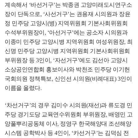
계속해서
‘
바선거구
’
는 박종권 고양미래도시연구소
장이 단독으로
, ‘
사선거구
’
는 권용재 시의원과 장윤
정 민주당 고양시
(
병
)
지역위원회 기본사회위원회
수석부위원장이
, ‘
아선거구
’
에는 공소자 시의원과
이종미 민주당 고양시병 지역위원회 여성위원장
,
최
신명 민주당 고양시병 지역위원회 기본사회위원회
부위원장 등
3
인이
, ‘
자선거구
’
에도 김선아 고양시
소상공인연합회 홍보이사와 박천조 민주당 이기헌
국회의원 정책특보
,
신인선 시의원
(
비례대표
) 3
인이
이름을 올렸다
.
‘
차선거구
’
의 경우 김미수 시의원
(
재선
)
과 류도경 민
주당 경기도당 교육연수위원회 부위원장
,
배영민 고
양풀뿌리공동체 이사
,
정영구 한국해양대 조선해양
시스템 공학박사 등
4
인이
, ‘
카선거구
’
는 김덕심 전