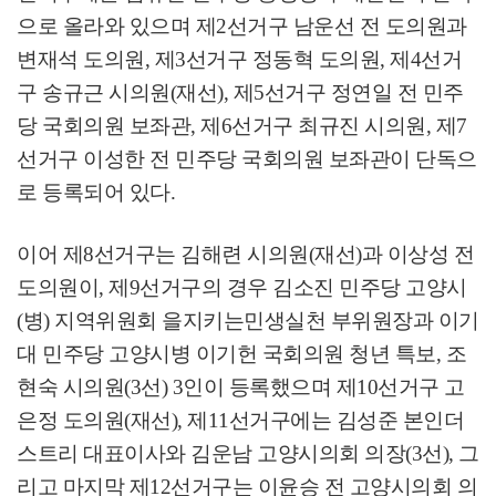
으로 올라와 있으며 제
2
선거구 남운선 전 도의원과
변재석 도의원
,
제
3
선거구 정동혁 도의원
,
제
4
선거
구 송규근 시의원
(
재선
),
제
5
선거구 정연일 전 민주
당 국회의원 보좌관
,
제
6
선거구 최규진 시의원
,
제
7
선거구 이성한 전 민주당 국회의원 보좌관이 단독으
로 등록되어 있다
.
이어 제
8
선거구는 김해련 시의원
(
재선
)
과 이상성 전
도의원이
,
제
9
선거구의 경우 김소진 민주당 고양시
(
병
)
지역위원회 을지키는민생실천 부위원장과 이기
대 민주당 고양시병 이기헌 국회의원 청년 특보
,
조
현숙 시의원
(3
선
) 3
인이 등록했으며 제
10
선거구 고
은정 도의원
(
재선
),
제
11
선거구에는 김성준 본인더
스트리 대표이사와 김운남 고양시의회 의장
(3
선
),
그
리고 마지막 제
12
선거구는 이윤승 전 고양시의회 의