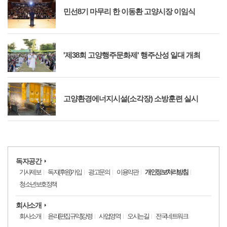
민선8기 마무리 한 이동환 고양시장 이임식
'제38회 고양행주문화제' 행주산성 일대 개최
고양환경에너지시설(소각장) 소방훈련 실시
독자공간
기사제보
독자(후원)가입
광고문의
이용약관
개인정보처리방침
청소년보호정책
회사소개
회사소개
윤리(편집규약)강령
사업영역
오시는길
전국네트워크