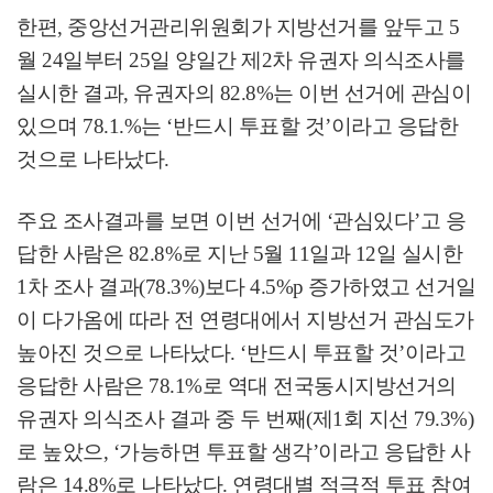
한편
,
중앙선거관리위원회가 지방선거를 앞두고
5
월
24
일부터
25
일 양일간 제
2
차 유권자 의식조사를
실시한 결과
,
유권자의
82.8%
는 이번 선거에 관심이
있으며
78.1.%
는
‘
반드시 투표할 것
’
이라고 응답한
것으로 나타났다
.
주요 조사결과를 보면 이번 선거에
‘
관심있다
’
고 응
답한 사람은
82.8%
로 지난
5
월
11
일과
12
일 실시한
1
차 조사 결과
(78.3%)
보다
4.5%p
증가하였고 선거일
이 다가옴에 따라 전 연령대에서 지방선거 관심도가
높아진 것으로 나타났다
. ‘
반드시 투표할 것
’
이라고
응답한 사람은
78.1%
로 역대 전국동시지방선거의
유권자 의식조사 결과 중 두 번째
(
제
1
회 지선
79.3%)
로 높았으
, ‘
가능하면 투표할 생각
’
이라고 응답한 사
람은
14.8%
로 나타났다
.
연령대별 적극적 투표 참여