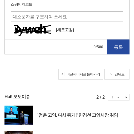
스팸방지코드
[새로고침]
0
/500
이전페이지로 돌아가기
맨위로
Hot! 포토이슈
포토이슈
포토
포
2 / 2
'멈춘 고양, 다시 뛰게!' 민경선 고양시장 취임