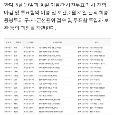
한다
. 5
월
29
일과
30
일 이틀간 사전투표 개시
·
진행
·
마감 및 투표함의 이송 및 보관
, 5
월
31
일 관외 회송
용봉투의 구
·
시
·
군선관위 접수 및 투표함 투입과 보
관 등의 과정을 참관한다
.