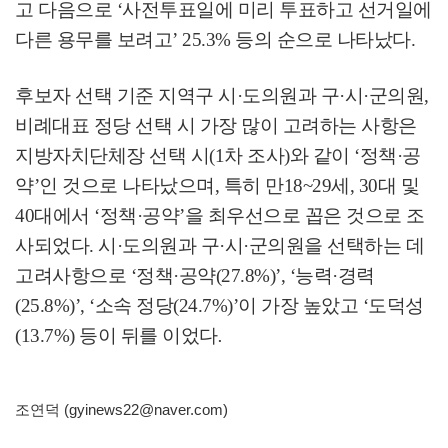
고 다음으로
‘
사전투표일에 미리 투표하고 선거일에
다른 용무를 보려고
’ 25.3%
등의 순으로 나타났다
.
후보자 선택 기준 지역구 시
·
도의원과 구
·
시
·
군의원
,
비례대표 정당 선택 시 가장 많이 고려하는 사항은
지방자치단체장 선택 시
(1
차 조사
)
와 같이
‘
정책
·
공
약
’
인 것으로 나타났으며
,
특히 만
18~29
세
, 30
대 및
40
대에서
‘
정책
·
공약
’
을 최우선으로 꼽은 것으로 조
사되었다
.
시
·
도의원과 구
·
시
·
군의원을 선택하는 데
고려사항으로
‘
정책
·
공약
(27.8%)’, ‘
능력
·
경력
(25.8%)’, ‘
소속 정당
(24.7%)’
이 가장 높았고
‘
도덕성
(13.7%)
등이 뒤를 이었다
.
조연덕 (gyinews22@naver.com)