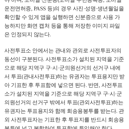
운전면허증
, PASS
등
)
의 경우 사진
·
성명
·
생년월일을
확인할 수 있게 앱을 실행하면 신분증으로 사용 가
능하지만 화면 캡처 등을 통해 저장한 이미지 파일
은 인정되지 않는다
.
사전투표소 안에서는 관내와 관외로 사전투표자의
동선이 구분된다
.
사전투표소가 설치된 지역을 기준
으로 해당 지역구 구
·
시
·
군의원선거의 선거구 내에
서 투표
(
관내사전투표
)
하는 유권자는 투표용지만 받
아 기표한 후 투표함에 넣으면 된다
.
반면
,
사전투표
소가 설치된 지역을 기준으로 해당 지역구 구
·
시
·
군
의원선거의 선거구 밖에서 투표
(
관외사전투표
)
하는
유권자는 투표용지와 함께 회송용봉투를 받는다
.
관
외 사전투표자는 기표한 후 투표지를 반드시 회송용
봉투에 넣고 봉함하여 투표함에 투입해야 한다
.