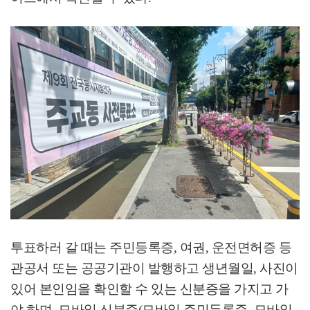
투표하러 갈 때는 주민등록증
,
여권
,
운전면허증 등
관공서 또는 공공기관이 발행하고 생년월일
,
사진이
있어 본인임을 확인할 수 있는 신분증을 가지고 가
야 하며
,
모바일 신분증
(
모바일 주민등록증
,
모바일