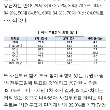
응답자는 만
18-29
세 이하
55.7%, 30
대
70.7%, 40
대
84.2%, 50
대
84.8%, 60
대
84.3%, 70
대 이상
84.0%
로
조사되었다
.
또 사전투표 참여 투표 참여 의향이 있는 유권자 중
‘
사전투표일에 투표할 것
’
이라고 응답한 사람은
39.3%
로 나타나 지난
1
차 조사 결과
(39.4)
와 차이는
거의 없는 것으로 나타났다
.
사전투표를 하려는 이
유로는
‘
사전투표가 편리해서
’
가
35.9%
로 가장 많았