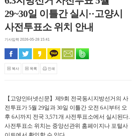
6.3지방선거 사전투표 5월
29~30일 이틀간 실시··고양시
사전투표소 위치 안내
기사입력 2026-05-28 15:41
페이스북으로 공유
트위터로 공유
카카오 스토리로 공유
카카오톡으로 공유
문자로 공유
밴드로 공유
복사
목록
인쇄
【고양인터넷신문】
제
9
회 전국동시지방선거의 사
전투표가
5
월
29
일과
30
일 이틀간 오전
6
시부터 오
후
6
시까지 전국
3,571
개 사전투표소에서 실시된다
.
사전투표소 위치는 중앙선관위 홈페이지나 포털사
이트에서 확인할 수 있다
.