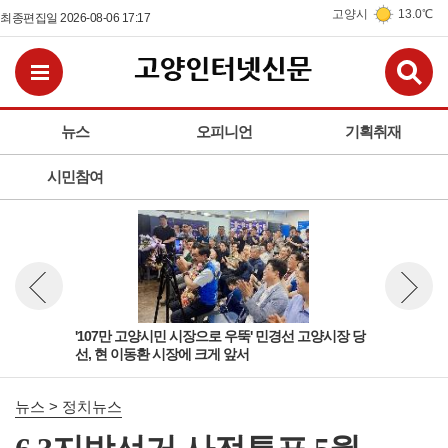
고양시
13.0℃
최종편집일 2026-08-06 17:17
검
전체메뉴보기
뉴스
오피니언
기획취재
시민참여
고양
'107만 고양시민 시장으로 우뚝' 민경선 고양시장 당
선거
뉴스 이전보기
뉴스 다
선, 현 이동환 시장에 크게 앞서
원 
뉴스 > 정치뉴스