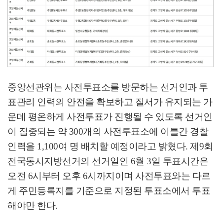
중앙선관위는 사전투표소를 방문하는 선거인과 투
표관리 인력의 안전을 확보하고 질서가 유지되는 가
운데 평온하게 사전투표가 진행될 수 있도록 선거인
이 집중되는 약
300
개의 사전투표소에 이틀간 경찰
인력을
1,100
여 명 배치할 예정이라고 밝혔다
.
제
9
회
전국동시지방선거의 선거일인
6
월
3
일 투표시간은
오전
6
시부터 오후
6
시까지이며 사전투표와는 다르
게 주민등록지를 기준으로 지정된 투표소에서 투표
해야만 한다
.