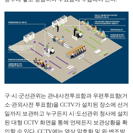
구
·
시
·
군선관위는 관내사전투표함과 우편투표함
(
거
소
·
관외사전 투표함
)
을
CCTV
가 설치된 장소에 선거
일까지 보관하고 누구든지 시
·
도선관위 청사에 설치
된 대형
CCTV
화면을 통해 언제든지 보관상황을 확
인할 수 있다
. CCTV
에는 영상 암호화 및 위
·
변조방