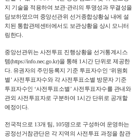
지 기술을 적용하여 보관
·
관리의 투명성과 무결성을
담보하였으며 중앙선관위 선거종합상황실 내에 설
치된 통합관제센터에서도 보관상황을 상시 모니터
링한다
.
중앙선관위는 사전투표 진행상황을 선거통계시스
템
(https://info.nec.go.kr)
을 통해
1
시간 단위로 제공한
다
.
유권자의 주민등록지 기준 투표자수인
‘
위원회
별
’
사전투표자수와 각 사전투표소별 방문자 기준
투표자수인
‘
사전투표소별
’
사전투표자수를 관내와
관외 사전투표자로 구분하여
1
시간 단위로 공개할
예정이다
.
전국적으로
13
개 팀
, 105
명으로 구성하여 운영하는
공정선거참관단은 각 지역의 사전투표 과정을 참관