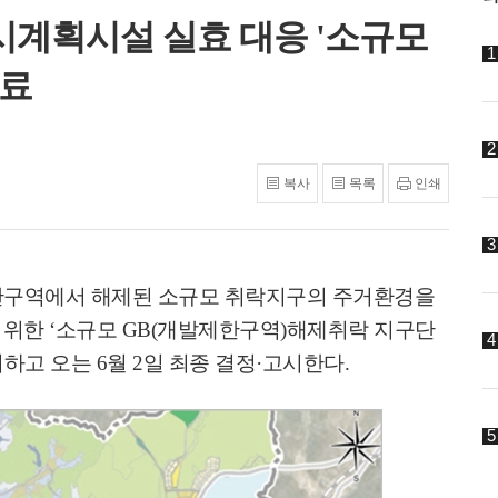
시계획시설 실효 대응 '소규모
완료
복사
목록
인쇄
구역에서 해제된 소규모 취락지구의 주거환경을
 위한
‘
소규모
GB(
개발제한구역
)
해제취락 지구단
리하고 오는
6
월
2
일 최종 결정
·
고시한다
.