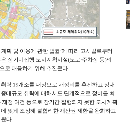
소각장) 소방
제30회 고양특례시장기 배드민턴대
회 개최
 계획 및 이용에 관한 법률
’
에 따라 고시일로부터
않은 장기미집행 도시계획시설
(
도로
·
주차장 등
)
의
으로 대응하기 위해 추진됐다
.
 취락
19
개소를 대상으로 재정비를 추진하고 상대
 중대규모 취락에 대해서도 단계적으로 정비를 확
 재정 여건 등으로 장기간 집행되지 못한 도시계획
건에 맞게 조정해 불합리한 재산권 제한을 완화하고
 뒀다
.