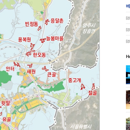
베
[
[
[
H
게!' 민경선 고양
고양시 폭염특보에 '도로 살수차' 전
면 가동
 이동환 고양시장
물향기수목원 무궁화 절정 '50여 품
종 감상'
화제' 행주산성
민경선 시장, 2026 고양시장배 볼링
대회 시구