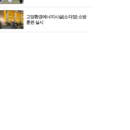
고양환경에너지시설(소각장) 소방
제3
훈련 실시
회 