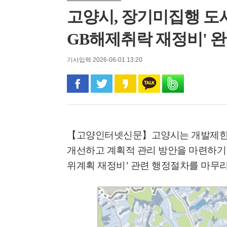
고양시, 장기미집행 도
GB해제취락 재정비' 
기사입력 2026-06-01 13:20
페이스북으로 공유
트위터로 공유
카카오 스토리로 공유
카카오톡으로 공유
밴드로 공유
【고양인터넷신문】
고양시는 개발제한
개선하고 계획적 관리 방안을 마련하기
위계획 재정비
’
관련 행정절차를 마무