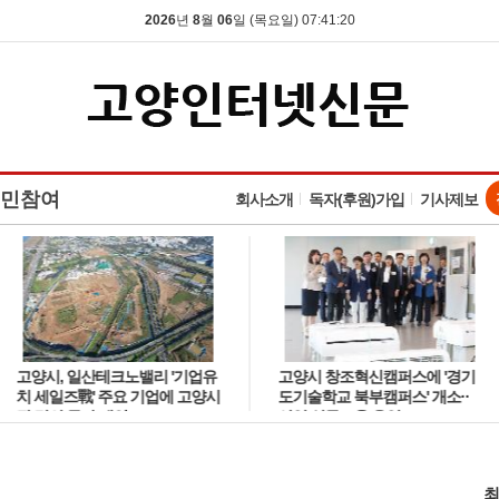
2026
년
8
월
06
일 (목요일) 07:41:21
민참여
회사소개
독자(후원)가입
기사제보
고양시, 일산테크노밸리 '기업유
고양시 창조혁신캠퍼스에 '경기
치 세일즈戰' 주요 기업에 고양시
도기술학교 북부캠퍼스' 개소··
장 명의 투자 제안
산업 실무교육 운영
최