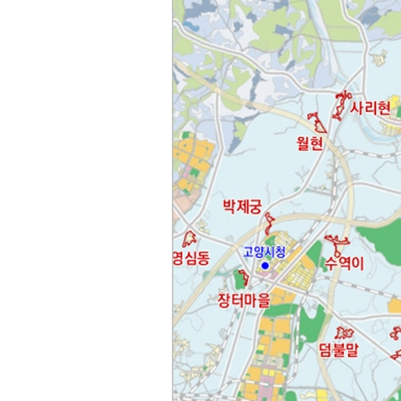
'멈춘 고양, 다시 뛰
시장 취임
민선8기 마무리 한
이임식
'제38회 고양행주문
일대 개최