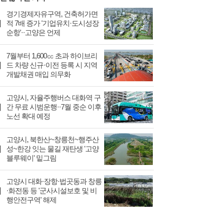
경기경제자유구역, 건축허가면
적 7배 증가 '기업유치·도시성장
순항'··고양은 언제
7월부터 1,600㏄ 초과 하이브리
드 차량 신규·이전 등록 시 지역
개발채권 매입 의무화
고양시, 자율주행버스 대화역 구
간 무료 시범운행··7월 중순 이후
노선 확대 예정
고양시, 북한산~창릉천~행주산
성~한강 잇는 물길 재탄생 '고양
블루웨이' 밑그림
고양시 대화·장항·법곳동과 창릉
·화전동 등 '군사시설보호 및 비
행안전구역' 해제