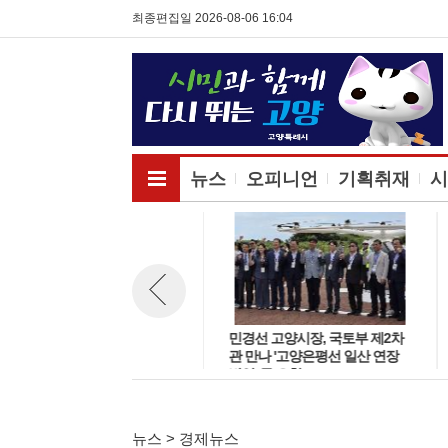
최종편집일 2026-08-06 16:04
전체메뉴보기
뉴스
오피니언
기획취재
시
고양시, 소상공 민생회복 지원
민경선 고양시장, 국토부 제2차
뉴스 이전보기
및 청년기본소득·고양페이 확대
관 만나 '고양은평선 일산 연장
'도비 매칭 관건'
반영' 등 요청
뉴스 > 경제뉴스