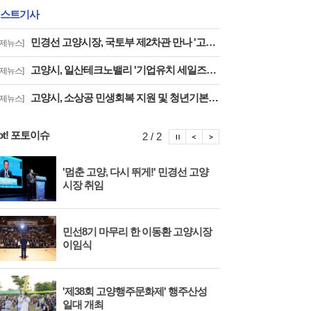
스트기사
민경선 고양시장, 국토부 제2차관 만나 '고양은평선 일산 연장 반영' 등 요청
경제뉴스]
고양시, 일산테크노밸리 '기업유치 세일즈戰' 주요 기업에 고양시장 명의 투자 제안
경제뉴스]
고양시, 소상공 민생회복 지원 및 청년기본소득·고양페이 확대 '도비 매칭 관건'
경제뉴스]
ot! 포토이슈
포토이슈 정지
포토이슈 이전보기
포토이슈 다음보기
2 / 2
'멈춘 고양, 다시 뛰게!' 민경선 고양
고양
시장 취임
면 
민선8기 마무리 한 이동환 고양시장
물향
이임식
종 
'제38회 고양행주문화제' 행주산성
민경
일대 개최
대회