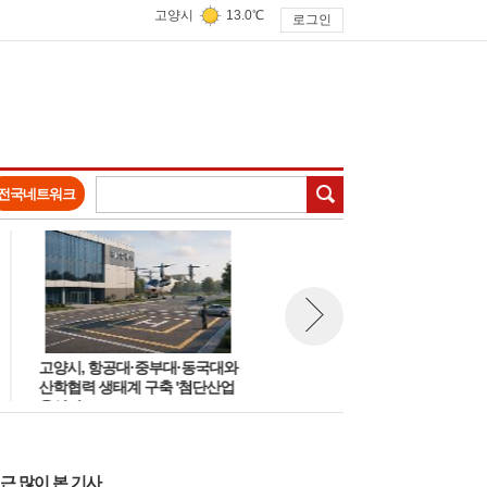
고양시
13.0℃
로그인
검색
전국네트워크
고양시, 항공대·중부대·동국대와
고양시, 최초 '공유형 ESS 가상
뉴스 다음보기
산학협력 생태계 구축 '첨단산업
상계거래' 규제특례 승인··전기
육성키로'
요금 절감에 앞장
근 많이 본 기사