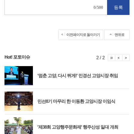
0
/500
이전페이지로 돌아가기
맨위로
Hot! 포토이슈
포토이슈
포토
포
2 / 2
'멈춘 고양, 다시 뛰게!' 민경선 고양시장 취임
민선8기 마무리 한 이동환 고양시장 이임식
'제38회 고양행주문화제' 행주산성 일대 개최