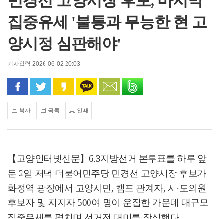
민경선 고양시장 후보, 마지막
집중유세 '불통과 무능한 현 고
양시정 심판해야'
기사입력 2026-06-02 20:03
페이스북으로 공유
트위터로 공유
카카오 스토리로 공유
카카오톡으로 공유
문자로 공유
밴드로 공유
복사
목록
인쇄
【고양인터넷신문】
6.3
지방선거 본투표를 하루 앞
둔
2
일 저녁 더불어민주당 민경선 고양시장 후보가
화정역 광장에서 고양시민
,
캠프 관계자
,
시
·
도의원
후보자 및 지지자
500
여 명이 운집한 가운데 대규모
집중유세를 펼치며 선거전 대미를 장식했다
.