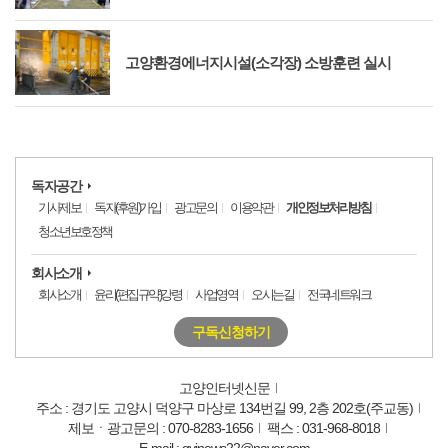
고양환경에너지시설(소각장) 소방훈련 실시
독자공간
기사제보
독자(후원)가입
광고문의
이용약관
개인정보처리방침
청소년보호정책
회사소개
회사소개
윤리(편집규약)강령
사업영역
오시는길
전국네트워크
구독신청하기
고양인터넷신문
주소 : 경기도 고양시 덕양구 마상로 134번길 99, 2층 202호(주교동)
제보ㆍ광고문의 : 070-8283-1656
팩스 : 031-968-8018
E-mail : gyinews22@naver.com