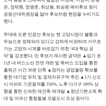
은
,
장제환
,
정병춘
,
최상봉
,
최승원 예비후보 등이
공동선대위원장을 맡아 후보처럼 현장을 누비기도
했다
.
무대에 오른 민경선 후보는 현 고양시정이 불통과
무능으로 정체되어 있다고 강하게 비판하며 거꾸로
가는 고양의 시계를 바로잡기 위한
‘4
대 핵심 공
약
’
을 강조했다
.
민 후보가 제시한 공약은
▲
임기 초
1
년 내 버스노선 전면 개편 및 똑버스 도입을 통한
출퇴근 시간
30
분 단축
▲
잠자는 공업물량 확보를
통한 대기업 유치 및 경제자유구역 추진
▲
1
기 신도
시 아파트 기준용적률
350%,
노후 다가구
180%
상
향을 통한 신속한 재건축
·
재개발
▲
청년기본소득 확
대 및 어르신 통합돌봄 모델도시 조성 등이다
.