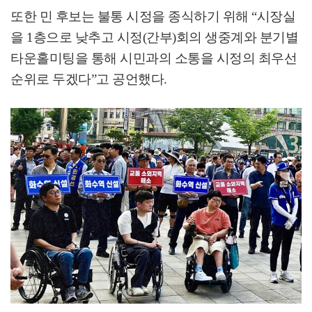
또한 민 후보는 불통 시정을 종식하기 위해
“
시장실
을
1
층으로 낮추고 시정
(
간부
)
회의 생중계와 분기별
타운홀미팅을 통해 시민과의 소통을 시정의 최우선
순위로 두겠다
”
고 공언했다
.