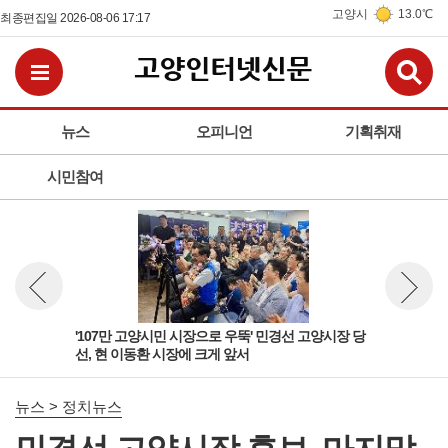
고양시
13.0℃
최종편집일 2026-08-06 17:17
검
전체메뉴보기
뉴스
오피니언
기획취재
시민참여
고양
'107만 고양시민 시장으로 우뚝' 민경선 고양시장 당
선거
뉴스 이전보기
뉴스 다
선, 현 이동환 시장에 크게 앞서
원 
뉴스 > 정치뉴스