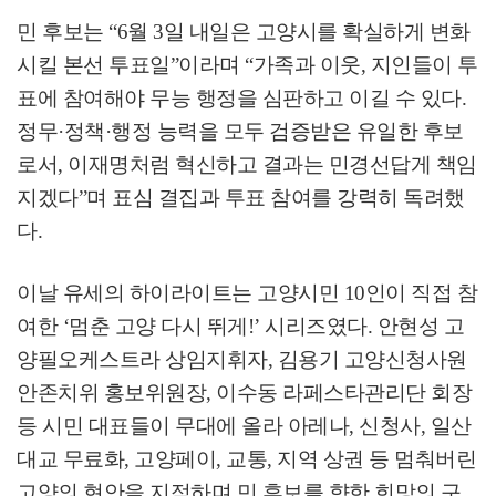
민 후보는
“6
월
3
일 내일은 고양시를 확실하게 변화
시킬 본선 투표일
”
이라며
“
가족과 이웃
,
지인들이 투
표에 참여해야 무능 행정을 심판하고 이길 수 있다
.
정무
·
정책
·
행정 능력을 모두 검증받은 유일한 후보
로서
,
이재명처럼 혁신하고 결과는 민경선답게 책임
지겠다
”
며 표심 결집과 투표 참여를 강력히 독려했
다
.
이날 유세의 하이라이트는 고양시민
10
인이 직접 참
여한
‘
멈춘 고양 다시 뛰게
!’
시리즈였다
.
안현성 고
양필오케스트라 상임지휘자
,
김용기 고양신청사원
안존치위 홍보위원장
,
이수동 라페스타관리단 회장
등 시민 대표들이 무대에 올라 아레나
,
신청사
,
일산
대교 무료화
,
고양페이
,
교통
,
지역 상권 등 멈춰버린
고양의 현안을 지적하며 민 후보를 향한 희망의 구