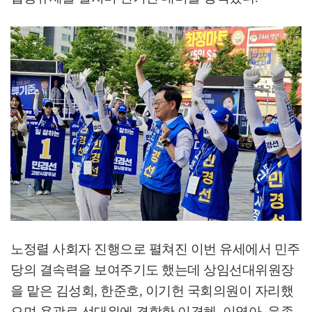
노정렬 사회자 진행으로 펼쳐진 이번 유세에서 민주
당의 결속력을 보여주기도 했는데 상임선대위원장
을 맡은 김성회
,
한준호
,
이기헌 국회의원이 자리했
으며 용광로 선대위에 결합한 이경혜
,
이영아
,
윤종