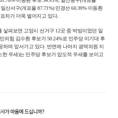
61.78%·
이동환 후보
34.95%,
일산동구
(
개표율
,
일산서구
(
개표율
87.71%)
민경선
60.39%·
이동환
 표차가 더욱 벌어지고 있다
.
를 샇펴보면 고양시 선거구
12
곳 중 박빙이었던 일
민의힘 김수환 후보가
50.24%
로 민주당 이기대 후
성공하며 앞서가고 있다
.
반면에 나머지 광역의원 지
소한 우세
)
는 민주당 후보가 압도적 우세를 보이고