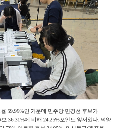
표율
59.99%
인 가운데 민주당 민경선 후보가
후보
36.31%
에 비해
24.25%
포인트 앞서있다
.
덕양