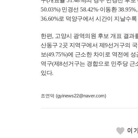
구
(
개표율
51.48%)
의 경우 민경선 후보
50.03%)
민경선
58.42%·
이동환
38.95%
36.60%
로 덕양구에서 시간이 지날수록
한편
,
고양시 광역의원 후보 개표 결과
산동구
2
곳 지역구에서 제
9
선거구의 국
보
(49.75%)
에 근소한 차이로 역전에 
역구
(
제
8
선거구는 경합으로 민주당 근
있다
.
조연덕 (gyinews22@naver.com)