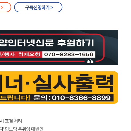
3시 표결 처리
다' 민노당 우위영 대변인