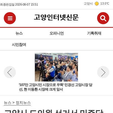
고양시
13.0℃
최종편집일 2026-08-07 15:51
검
전체메뉴보기
뉴스
오피니언
기획취재
시민참여
고양
'107만 고양시민 시장으로 우뚝' 민경선 고양시장 당
선거
뉴스 이전보기
뉴스 다
선, 현 이동환 시장에 크게 앞서
원 
뉴스 > 정치뉴스