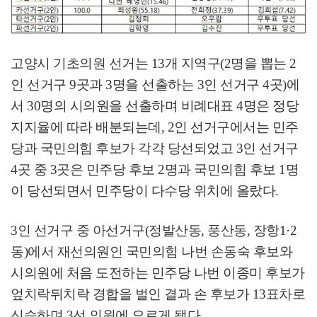
고양시 기초의원 선거는
13
개 지역구
(2
명을 뽑는
2
인 선거구
9
곳과
3
명을 선출하는
3
인 선거구
4
곳
)
에
서
30
명의 시의원을 선출하며 비례대표
4
명은 정당
지지율에 따라 배분되는데
, 2
인 선거구에서는 민주
당과 국민의힘 후보가 각각 당선되었고
3
인 선거구
4
곳 중
3
곳은 민주당 후보
2
명과 국민의힘 후보
1
명
이 당선되면서 민주당이 다수당 위치에 올랐다
.
3
인 선거구 중 아선거구
(
정발산동
,
풍산동
,
장항
1·2
동
)
에서 재선의원인 국민의힘 나번 손동숙 후보와
시의원에 처음 도전하는 민주당 나번 이종미 후보가
엎치락뒤치락 경합을 벌인 결과 손 후보가
13
표차로
신승하며
3
선 의원에 오르게 됐다
.