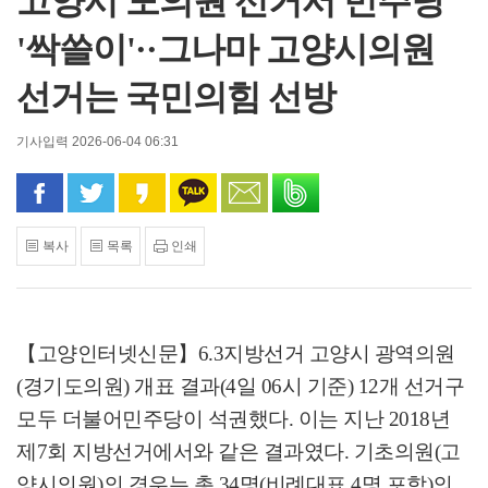
고양시 도의원 선거서 민주당
'싹쓸이'··그나마 고양시의원
선거는 국민의힘 선방
기사입력 2026-06-04 06:31
페이스북으로 공유
트위터로 공유
카카오 스토리로 공유
카카오톡으로 공유
문자로 공유
밴드로 공유
복사
목록
인쇄
【고양인터넷신문】
6.3
지방선거 고양시 광역의원
(
경기도의원
)
개표 결과(4일 06시 기준)
12
개 선거구
모두 더불어민주당이 석권했다
.
이는 지난
2018
년
제
7
회 지방선거에서와 같은 결과였다
.
기초의원
(
고
양시의원
)
의 경우는 총
34
명
(
비례대표
4
명 포함
)
의