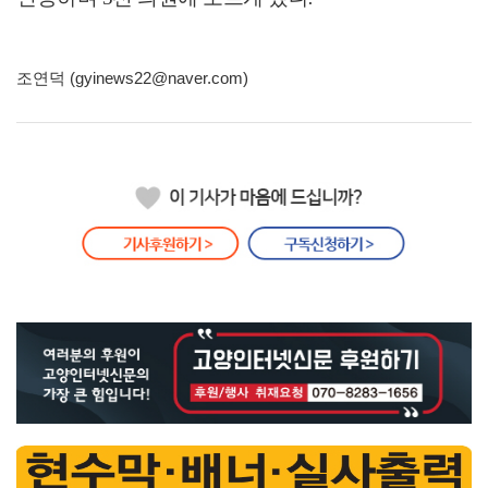
조연덕 (gyinews22@naver.com)