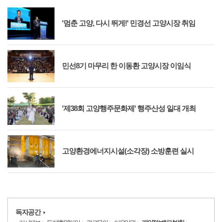
'멈춘 고양, 다시 뛰게!' 민경선 고양시장 취임
민선8기 마무리 한 이동환 고양시장 이임식
'제38회 고양행주문화제' 행주산성 일대 개최
고양환경에너지시설(소각장) 소방훈련 실시
독자공간