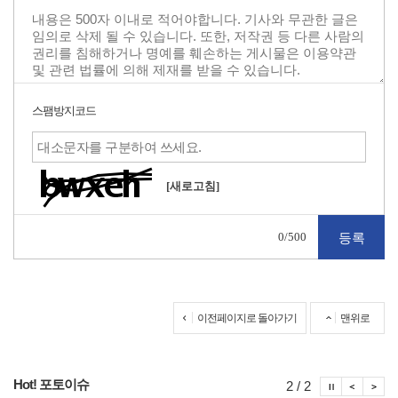
스팸방지코드
[새로고침]
0
/500
이전페이지로 돌아가기
맨위로
Hot! 포토이슈
포토이슈
포토
포
2 / 2