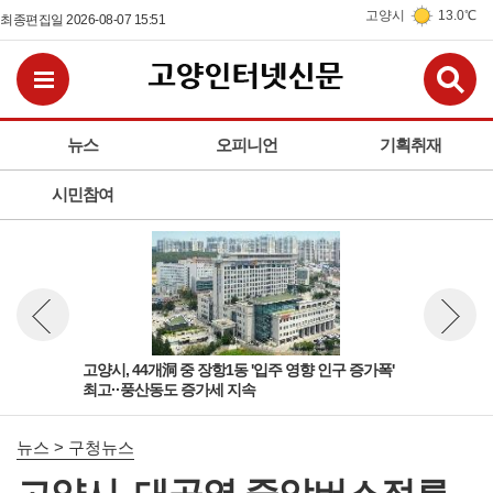
고양시
13.0℃
최종편집일 2026-08-07 15:51
검
전체메뉴보기
뉴스
오피니언
기획취재
시민참여
'다
고양시, 44개洞 중 장항1동 '입주 영향 인구 증가폭'
고양
뉴스 이전보기
뉴스 다
최고··풍산동도 증가세 지속
성아
뉴스 > 구청뉴스