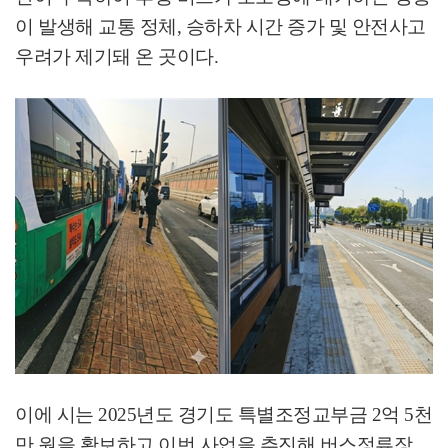
이 발생해 교통 정체
,
승하차 시간 증가 및 안전사고
우려가 제기돼 온 곳이다
.
이에 시는
2025
년도 경기도 특별조정교부금
2
억
5
천
만 원을 확보하고 이번 사업을 추진해 버스정류장