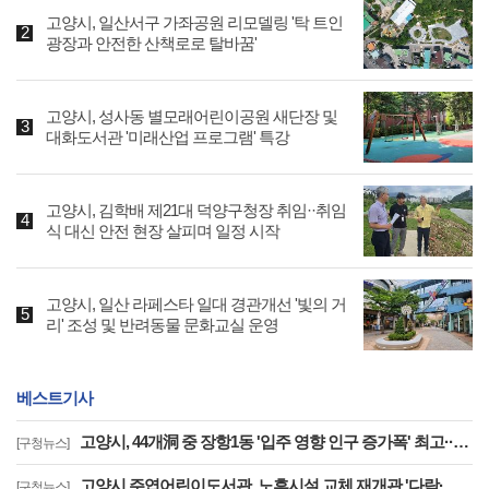
고양시, 일산서구 가좌공원 리모델링 '탁 트인
광장과 안전한 산책로로 탈바꿈'
고양시, 성사동 별모래어린이공원 새단장 및
대화도서관 '미래산업 프로그램' 특강
고양시, 김학배 제21대 덕양구청장 취임··취임
식 대신 안전 현장 살피며 일정 시작
고양시, 일산 라페스타 일대 경관개선 '빛의 거
리' 조성 및 반려동물 문화교실 운영
베스트기사
고양시, 44개洞 중 장항1동 '입주 영향 인구 증가폭' 최고··풍산동도 증가세 지속
[구청뉴스]
고양시 주엽어린이도서관, 노후시설 교체 재개관 '다락·아기 독서공간 등 조성'
[구청뉴스]