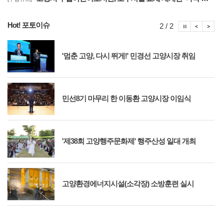
Hot! 포토이슈
포토이슈
포토
포
2 / 2
'멈춘 고양, 다시 뛰게!' 민경선 고양시장 취임
민선8기 마무리 한 이동환 고양시장 이임식
'제38회 고양행주문화제' 행주산성 일대 개최
고양환경에너지시설(소각장) 소방훈련 실시