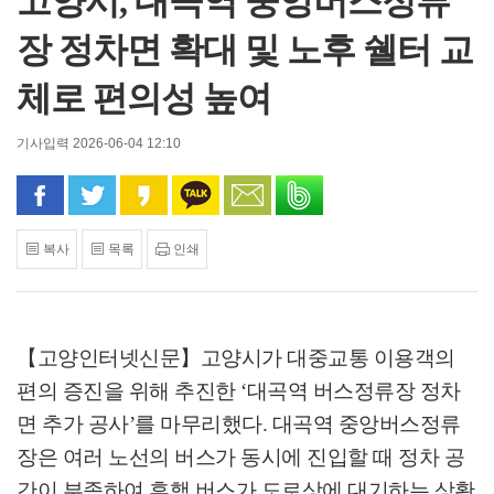
고양시, 대곡역 중앙버스정류
장 정차면 확대 및 노후 쉘터 교
체로 편의성 높여
기사입력 2026-06-04 12:10
페이스북으로 공유
트위터로 공유
카카오 스토리로 공유
카카오톡으로 공유
문자로 공유
밴드로 공유
복사
목록
인쇄
【고양인터넷신문】
고양시가 대중교통 이용객의
편의 증진을 위해 추진한
‘
대곡역 버스정류장 정차
면 추가 공사
’
를 마무리했다
.
대곡역 중앙버스정류
장은 여러 노선의 버스가 동시에 진입할 때 정차 공
간이 부족하여 후행 버스가 도로상에 대기하는 상황