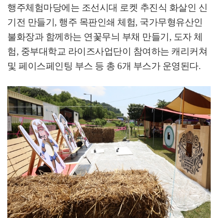
행주체험마당에는 조선시대 로켓 추진식 화살인 신
기전 만들기
,
행주 목판인쇄 체험
,
국가무형유산인
불화장과 함께하는 연꽃무늬 부채 만들기
,
도자 체
험
,
중부대학교 라이즈사업단이 참여하는 캐리커쳐
및 페이스페인팅 부스 등 총
6
개 부스가 운영된다
.