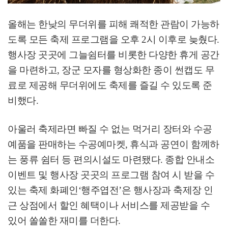
올해는 한낮의 무더위를 피해 쾌적한 관람이 가능하
도록 모든 축제 프로그램을 오후
2
시 이후로 늦췄다
.
행사장 곳곳에 그늘쉼터를 비롯한 다양한 휴게 공간
을 마련하고
,
장군 모자를 형상화한 종이 썬캡도 무
료로 제공해 무더위에도 축제를 즐길 수 있도록 준
비했다
.
아울러 축제라면 빠질 수 없는 먹거리 장터와 수공
예품을 판매하는 수공예마켓
,
휴식과 공연이 함께하
는 풍류 쉼터 등 편의시설도 마련됐다
.
종합 안내소
이벤트 및 행사장 곳곳의 프로그램 참여 시 받을 수
있는 축제 화폐인
‘
행주엽전
’
은 행사장과 축제장 인
근 상점에서 할인 혜택이나 서비스를 제공받을 수
있어 쏠쏠한 재미를 더한다
.