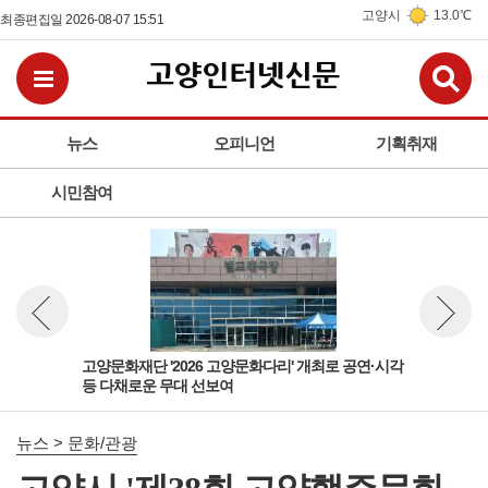
고양시
13.0℃
최종편집일 2026-08-07 15:51
검
전체메뉴보기
뉴스
오피니언
기획취재
시민참여
 주연
고양문화재단 '2026 고양문화다리' 개최로 공연·시각
20
뉴스 이전보기
뉴스 다
등 다채로운 무대 선보여
사 
뉴스 > 문화/관광