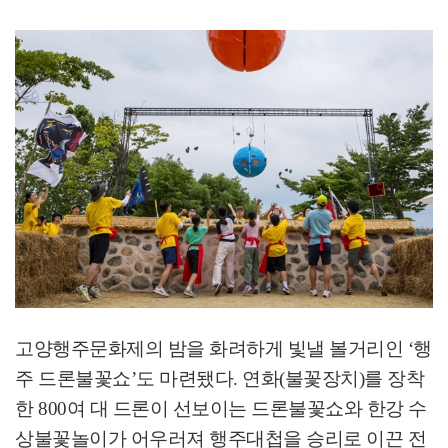
고양행주문화제의 밤을 화려하게 빛낼 볼거리인
‘
행
주 드론불꽃쇼
’
도 마련됐다
.
연화
(
불꽃장치
)
를 장착
한
800
여 대 드론이 선보이는 드론불꽃쇼와 한강 수
상불꽃놀이가 어우러져 행주대첩을 승리로 이끈 전