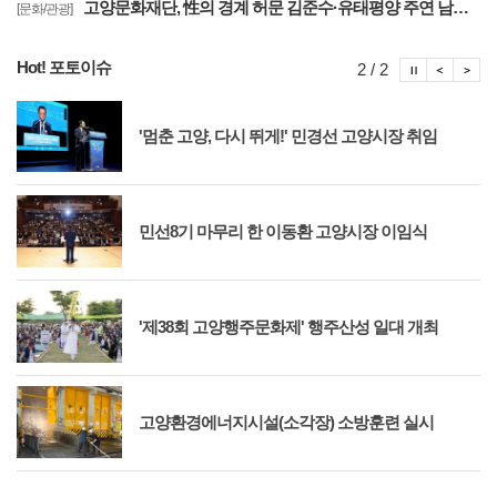
고양문화재단, 性의 경계 허문 김준수·유태평양 주연 남성 창극 '살로메' 공연
[문화/관광]
Hot! 포토이슈
포토이슈
포토
포
2 / 2
'멈춘 고양, 다시 뛰게!' 민경선 고양시장 취임
민선8기 마무리 한 이동환 고양시장 이임식
'제38회 고양행주문화제' 행주산성 일대 개최
고양환경에너지시설(소각장) 소방훈련 실시