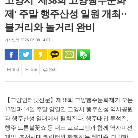
고양시 '제38회 고양행주문화
제' 주말 행주산성 일원 개최··
볼거리와 놀거리 완비
기사입력 2026-06-08 14:07
페이스북으로 공유
트위터로 공유
카카오 스토리로 공유
카카오톡으로 공유
문자로 공유
밴드로 공유
복사
목록
인쇄
【고양인터넷신문】
제
38
회 고양행주문화제가 오는
13
일과
14
일 주말 양일간 고양시 행주산성 역사공원
과 행주산성 일대에서 펼쳐진다
.
행주대첩 투석전
,
행주 드론불꽃쇼 등 대표 프로그램과 함께 역사미션
게임
,
조선시대 캐릭터와 함께하는 테마존
,
다양한