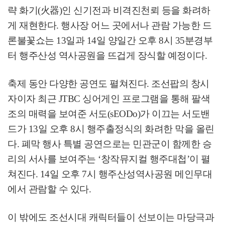
략 화기
(
火器
)
인 신기전과 비격진천뢰 등을 화려하
게 재현한다
.
행사장 어느 곳에서나 관람 가능한 드
론불꽃쇼는
13
일과
14
일 양일간 오후
8
시
35
분경부
터 행주산성 역사공원을 뜨겁게 장식할 예정이다
.
축제 동안 다양한 공연도 펼쳐진다
.
조선팝의 창시
자이자 최근
JTBC
싱어게인 프로그램을 통해 팔색
조의 매력을 보여준 서도
(sEODo)
가 이끄는 서도밴
드가
13
일 오후
8
시 행주출정식의 화려한 막을 올린
다
.
폐막 행사 특별 공연으로는 민관군이 함께한 승
리의 서사를 보여주는
‘
창작뮤지컬 행주대첩
’
이 펼
쳐진다
. 14
일 오후
7
시 행주산성역사공원 메인무대
에서 관람할 수 있다
.
이 밖에도 조선시대 캐릭터들이 선보이는 마당극과