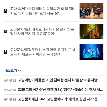
고양시, 세대공감 클래식 음악회 개최 및 지혜
학교 '영화 필름 너머로의 사유' 운영
고양문화재단, 대학로에서 뜨거운 찬사 받은
팩션 사극 뮤지컬 '등등곡' 공연
고양문화재단, 무더위 날릴 연극·뮤지컬·콘서
트 등 다채로운 기획공연 무대 올려
베스트기사
고양어린이박물관, 시민 참여형 전시회 '일상 속 뮤지엄: 잠시, 마음' 8월 개최
[문화/관광]
2026 고양 국가유산 야행(夜行) '행주가 예술이야' 행사 채비 나선 고양시
[문화/관광]
고양문화재단 '2026 고양문화다리' 개최로 공연·시각 등 다채로운 무대 선보여
[문화/관광]