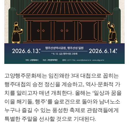
고양행주문화제는 임진왜란
3
대 대첩으로 꼽히는
행주대첩의 승전 정신을 계승하고
,
역사
·
문화적 가
치를 알리고자 매년 개최한다
.
올해는
‘
일상과 꿈을
이을 쐐기돌
,
행주
’
를 슬로건으로 돌아와 남녀노소
누구나 즐길 수 있는 풍성한 축제로 관람객들에게
특별한 주말을 선사할 것으로 기대된다
.