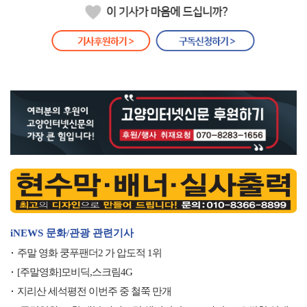
iNEWS 문화/관광 관련기사
주말 영화 쿵푸팬더2 가 압도적 1위
[주말영화]모비딕,스크림4G
지리산 세석평전 이번주 중 철쭉 만개