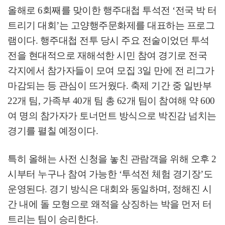
올해로
6
회째를 맞이한 행주대첩 투석전
‘
전국 박 터
트리기 대회
’
는 고양행주문화제를 대표하는 프로그
램이다
.
행주대첩 전투 당시 주요 전술이었던 투석
전을 현대적으로 재해석한 시민 참여 경기로 전국
각지에서 참가자들이 모여 모집
3
일 만에 전 리그가
마감되는 등 관심이 뜨거웠다
.
축제 기간 중 일반부
22
개 팀
,
가족부
40
개 팀 총
62
개 팀이 참여해 약
600
여 명의 참가자가 토너먼트 방식으로 박진감 넘치는
경기를 펼칠 예정이다
.
특히 올해는 사전 신청을 놓친 관람객을 위해 오후
2
시부터 누구나 참여 가능한
‘
투석전 체험 경기장
’
도
운영된다
.
경기 방식은 대회와 동일하며
,
정해진 시
간 내에 돌 모형으로 왜적을 상징하는 박을 먼저 터
트리는 팀이 승리한다
.