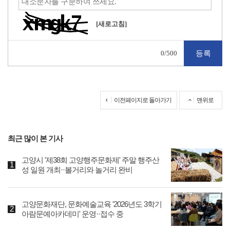
[새로고침]
0
/500
이전페이지로 돌아가기
맨위로
최근 많이 본 기사
고양시 '제38회 고양행주문화제' 주말 행주산
성 일원 개최··볼거리와 놀거리 완비
고양문화재단, 문화예술교육 '2026년도 3학기
아람문예아카데미' 운영··접수 중