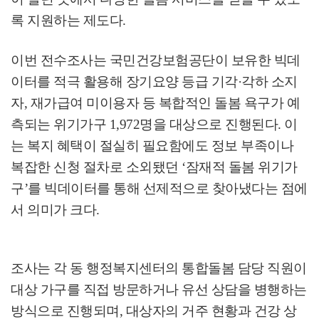
록 지원하는 제도다
.
이번 전수조사는 국민건강보험공단이 보유한 빅데
이터를 적극 활용해 장기요양 등급 기각
·
각하 소지
자
,
재가급여 미이용자 등 복합적인 돌봄 욕구가 예
측되는 위기가구
1,972
명을 대상으로 진행된다
.
이
는 복지 혜택이 절실히 필요함에도 정보 부족이나
복잡한 신청 절차로 소외됐던
‘
잠재적 돌봄 위기가
구
’
를 빅데이터를 통해 선제적으로 찾아냈다는 점에
서 의미가 크다
.
조사는 각 동 행정복지센터의 통합돌봄 담당 직원이
대상 가구를 직접 방문하거나 유선 상담을 병행하는
방식으로 진행되며
,
대상자의 거주 현황과 건강 상