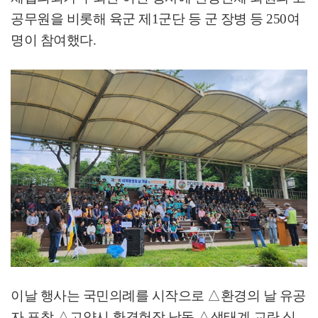
공무원을 비롯해 육군 제
1
군단 등 군 장병 등
250
여
명이 참여했다
.
이날 행사는 국민의례를 시작으로
△
환경의 날 유공
자 표창
△
고양시 환경헌장 낭독
△
생태계 교란 식