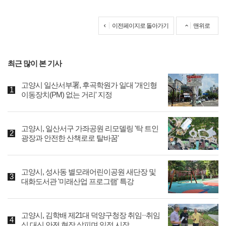
이전페이지로 돌아가기
맨위로
최근 많이 본 기사
고양시 일산서부署, 후곡학원가 일대 '개인형
이동장치(PM) 없는 거리' 지정
고양시, 일산서구 가좌공원 리모델링 '탁 트인
광장과 안전한 산책로로 탈바꿈'
고양시, 성사동 별모래어린이공원 새단장 및
대화도서관 '미래산업 프로그램' 특강
고양시, 김학배 제21대 덕양구청장 취임··취임
식 대신 안전 현장 살피며 일정 시작