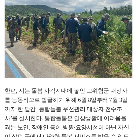
한편
,
시는 돌봄 사각지대에 놓인 고위험군 대상자
를 능동적으로 발굴하기 위해
6
월
8
일부터
7
월
3
일
까지 한 달간
‘
통합돌봄 우선관리 대상자 전수조
사
’
를 실시한다
.
통합돌봄은 일상생활에 어려움을
겪는 노인
,
장애인 등이 병원
·
요양시설이 아닌 자신
이 살던 곳에서 다양한 돌봄 서비스를 받을 수 있도