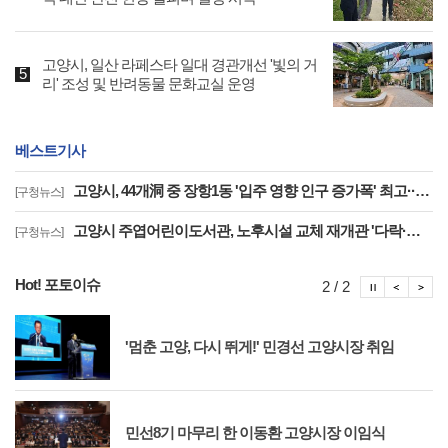
고양시, 일산 라페스타 일대 경관개선 '빛의 거
리' 조성 및 반려동물 문화교실 운영
베스트기사
고양시, 44개洞 중 장항1동 '입주 영향 인구 증가폭' 최고··풍산동도 증가세 지속
[구청뉴스]
고양시 주엽어린이도서관, 노후시설 교체 재개관 '다락·아기 독서공간 등 조성'
[구청뉴스]
Hot! 포토이슈
포토이슈
포토
포
2 / 2
'멈춘 고양, 다시 뛰게!' 민경선 고양시장 취임
민선8기 마무리 한 이동환 고양시장 이임식