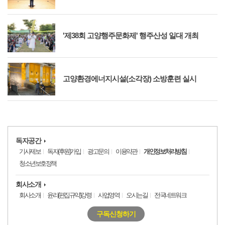
'제38회 고양행주문화제' 행주산성 일대 개최
고양환경에너지시설(소각장) 소방훈련 실시
독자공간
기사제보
독자(후원)가입
광고문의
이용약관
개인정보처리방침
청소년보호정책
회사소개
회사소개
윤리(편집규약)강령
사업영역
오시는길
전국네트워크
구독신청하기