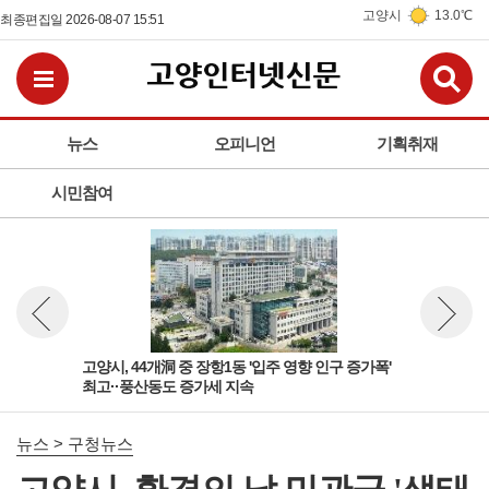
고양시
13.0℃
최종편집일 2026-08-07 15:51
검
전체메뉴보기
뉴스
오피니언
기획취재
시민참여
'다
고양시, 44개洞 중 장항1동 '입주 영향 인구 증가폭'
고양
뉴스 이전보기
뉴스 다
최고··풍산동도 증가세 지속
성아
뉴스 > 구청뉴스