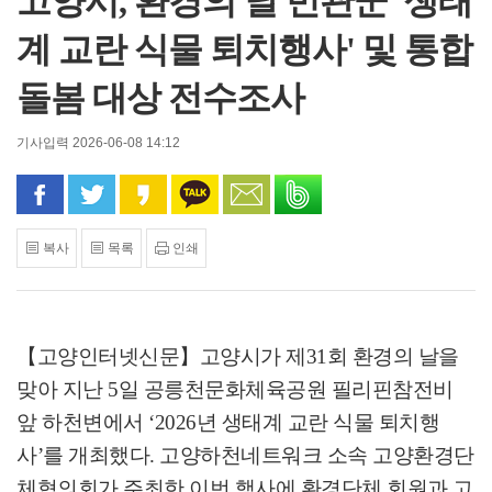
고양시, 환경의 날 민관군 '생태
계 교란 식물 퇴치행사' 및 통합
돌봄 대상 전수조사
기사입력 2026-06-08 14:12
페이스북으로 공유
트위터로 공유
카카오 스토리로 공유
카카오톡으로 공유
문자로 공유
밴드로 공유
복사
목록
인쇄
【고양인터넷신문】
고양시가 제
31
회 환경의 날을
맞아 지난
5
일 공릉천문화체육공원 필리핀참전비
앞 하천변에서
‘2026
년 생태계 교란 식물 퇴치행
사
’
를 개최했다
.
고양하천네트워크 소속 고양환경단
체협의회가 주최한 이번 행사에 환경단체 회원과 고