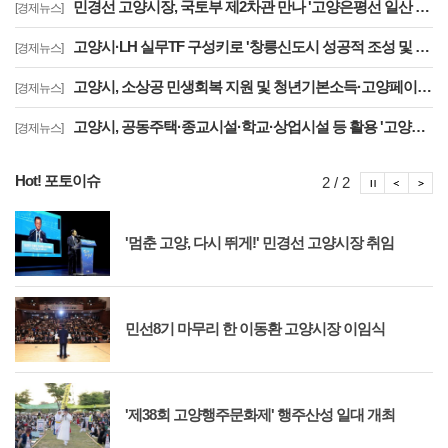
민경선 고양시장, 국토부 제2차관 만나 '고양은평선 일산 연장 반영' 등 요청
[경제뉴스]
고양시·LH 실무TF 구성키로 '창릉신도시 성공적 조성 및 자족기능 강화 협력'
[경제뉴스]
고양시, 소상공 민생회복 지원 및 청년기본소득·고양페이 확대 '도비 매칭 관건'
[경제뉴스]
고양시, 공동주택·종교시설·학교·상업시설 등 활용 '고양형 주차공유제' 추진
[경제뉴스]
Hot! 포토이슈
포토이슈
포토
포
2 / 2
'멈춘 고양, 다시 뛰게!' 민경선 고양시장 취임
민선8기 마무리 한 이동환 고양시장 이임식
'제38회 고양행주문화제' 행주산성 일대 개최