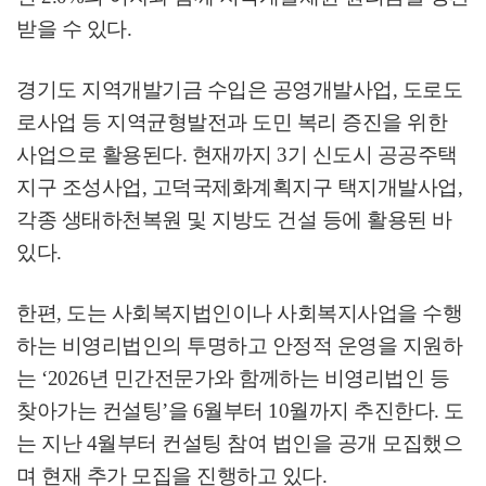
받을 수 있다
.
경기도 지역개발기금 수입은 공영개발사업
,
도로도
로사업 등 지역균형발전과 도민 복리 증진을 위한
사업으로 활용된다
.
현재까지
3
기 신도시 공공주택
지구 조성사업
,
고덕국제화계획지구 택지개발사업
,
각종 생태하천복원 및 지방도 건설 등에 활용된 바
있다
.
한편
,
도는 사회복지법인이나 사회복지사업을 수행
하는 비영리법인의 투명하고 안정적 운영을 지원하
는
‘2026
년 민간전문가와 함께하는 비영리법인 등
찾아가는 컨설팅
’
을
6
월부터
10
월까지 추진한다
.
도
는 지난
4
월부터 컨설팅 참여 법인을 공개 모집했으
며 현재 추가 모집을 진행하고 있다
.