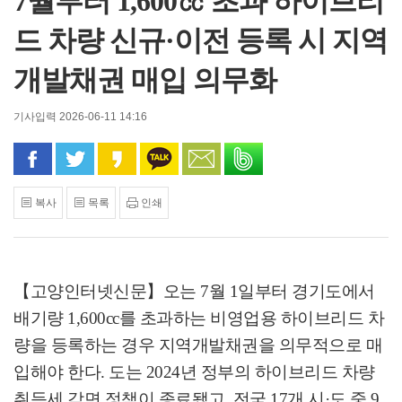
7월부터 1,600㏄ 초과 하이브리
드 차량 신규·이전 등록 시 지역
개발채권 매입 의무화
기사입력 2026-06-11 14:16
페이스북으로 공유
트위터로 공유
카카오 스토리로 공유
카카오톡으로 공유
문자로 공유
밴드로 공유
복사
목록
인쇄
【고양인터넷신문】
오는
7
월
1
일부터 경기도에서
배기량
1,600cc
를 초과하는 비영업용 하이브리드 차
량을 등록하는 경우 지역개발채권을 의무적으로 매
입해야 한다
.
도는
2024
년 정부의 하이브리드 차량
취득세 감면 정책이 종료됐고
,
전국
17
개 시
·
도 중
9