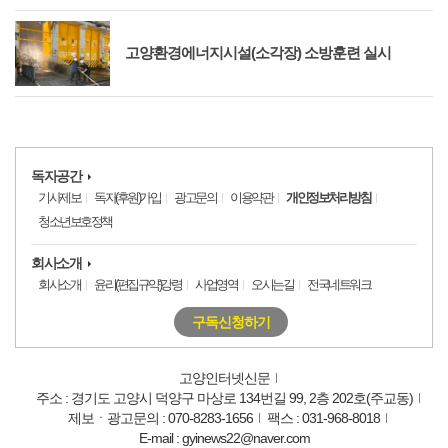
고양환경에너지시설(소각장) 소방훈련 실시
독자공간
기사제보
독자(후원)가입
광고문의
이용약관
개인정보처리방침
청소년보호정책
회사소개
회사소개
윤리(편집규약)강령
사업영역
오시는길
전국네트워크
구독신청하기
고양인터넷신문
주소 : 경기도 고양시 덕양구 마상로 134번길 99, 2층 202호(주교동)
제보ㆍ광고문의 : 070-8283-1656
팩스 : 031-968-8018
E-mail : gyinews22@naver.com