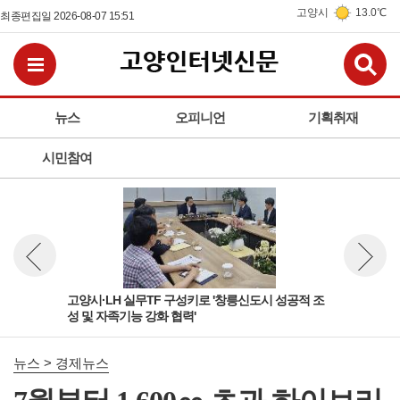
고양시
13.0℃
최종편집일 2026-08-07 15:51
검
전체메뉴보기
뉴스
오피니언
기획취재
시민참여
활용
고양시·LH 실무TF 구성키로 '창릉신도시 성공적 조
고양
뉴스 이전보기
뉴스 다
성 및 자족기능 강화 협력'
페이
뉴스 > 경제뉴스