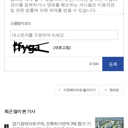
스팸방지코드
[새로고침]
0
/500
이전페이지로 돌아가기
맨위로
최근 많이 본 기사
경기경제자유구역, 건축허가면적 7배 증가 '기