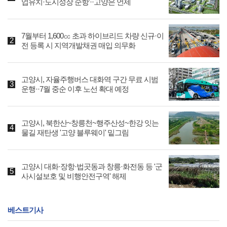
업유치·도시성장 순항'··고양은 언제
7월부터 1,600㏄ 초과 하이브리드 차량 신규·이
전 등록 시 지역개발채권 매입 의무화
고양시, 자율주행버스 대화역 구간 무료 시범
운행··7월 중순 이후 노선 확대 예정
고양시, 북한산~창릉천~행주산성~한강 잇는
물길 재탄생 '고양 블루웨이' 밑그림
고양시 대화·장항·법곳동과 창릉·화전동 등 '군
사시설보호 및 비행안전구역' 해제
베스트기사