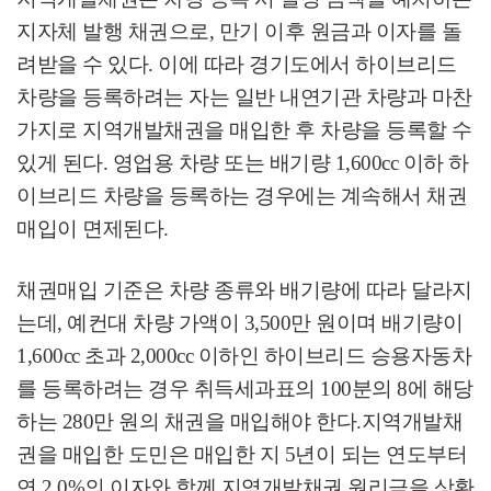
지자체 발행 채권으로
,
만기 이후 원금과 이자를 돌
려받을 수 있다
.
이에 따라 경기도에서 하이브리드
차량을 등록하려는 자는 일반 내연기관 차량과 마찬
가지로 지역개발채권을 매입한 후 차량을 등록할 수
있게 된다
.
영업용 차량 또는 배기량
1,600cc
이하 하
이브리드 차량을 등록하는 경우에는 계속해서 채권
매입이 면제된다
.
채권매입 기준은 차량 종류와 배기량에 따라 달라지
는데
,
예컨대 차량 가액이
3,500
만 원이며 배기량이
1,600cc
초과
2,000cc
이하인 하이브리드 승용자동차
를 등록하려는 경우 취득세과표의
100
분의
8
에 해당
하는
280
만 원의 채권을 매입해야 한다
.
지역개발채
권을 매입한 도민은 매입한 지
5
년이 되는 연도부터
연
2.0%
의 이자와 함께 지역개발채권 원리금을 상환