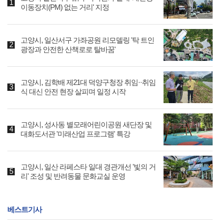
이동장치(PM) 없는 거리' 지정
고양시, 일산서구 가좌공원 리모델링 '탁 트인
광장과 안전한 산책로로 탈바꿈'
고양시, 김학배 제21대 덕양구청장 취임··취임
식 대신 안전 현장 살피며 일정 시작
고양시, 성사동 별모래어린이공원 새단장 및
대화도서관 '미래산업 프로그램' 특강
고양시, 일산 라페스타 일대 경관개선 '빛의 거
리' 조성 및 반려동물 문화교실 운영
베스트기사