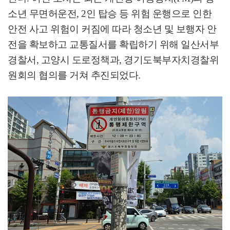
소년 무면허운전
, 2
인 탑승 등 위험 운행으로 인한
안전 사고 위험이 커짐에 따라 청소년 및 보행자 안
전을 확보하고 교통질서를 확립하기 위해 일산서부
경찰서
,
고양시 도로정책과
,
경기도북부자치경찰위
원회의 협의를 거쳐 추진되었다
.