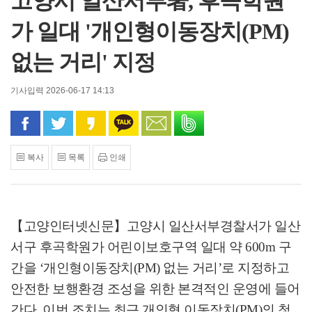
고양시 일산서부署, 후곡학원
가 일대 '개인형이동장치(PM)
없는 거리' 지정
기사입력 2026-06-17 14:13
페이스북으로 공유
트위터로 공유
카카오 스토리로 공유
카카오톡으로 공유
문자로 공유
밴드로 공유
복사
목록
인쇄
【고양인터넷신문】
고양시 일산서부경찰서가 일산
서구 후곡학원가 어린이보호구역 일대 약
600m
구
간을
‘
개인형이동장치
(PM)
없는 거리
’
로 지정하고
안전한 보행환경 조성을 위한 본격적인 운영에 들어
간다
.
이번 조치는 최근 개인형 이동장치
(PM)
의 청