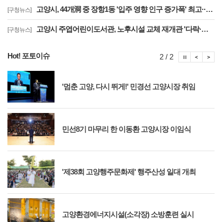
고양시, 44개洞 중 장항1동 '입주 영향 인구 증가폭' 최고··풍산동도 증가세 지속
[구청뉴스]
고양시 주엽어린이도서관, 노후시설 교체 재개관 '다락·아기 독서공간 등 조성'
[구청뉴스]
Hot! 포토이슈
포토이슈
포토
포
2 / 2
'멈춘 고양, 다시 뛰게!' 민경선 고양시장 취임
민선8기 마무리 한 이동환 고양시장 이임식
'제38회 고양행주문화제' 행주산성 일대 개최
고양환경에너지시설(소각장) 소방훈련 실시