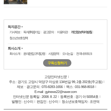
독자공간
기사제보
독자(후원)가입
광고문의
이용약관
개인정보처리방침
청소년보호정책
회사소개
회사소개
윤리(편집규약)강령
사업영역
오시는길
전국네트워크
구독신청하기
고양인터넷신문
주소 : 경기도 고양시 덕양구 마상로 134번길 99, 2층 202호(주교동)
제보ㆍ광고문의 : 070-8283-1656
팩스 : 031-968-8018
E-mail : gyinews22@naver.com
인터넷신문 등록일 : 2008. 8. 22
등록번호 : 경기 아 50054호
발행인 : 신수미
편집인 : 신수미
청소년보호책임자 : 조연덕