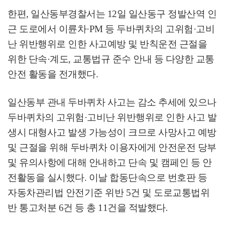
한편
,
일산동부경찰서는
12
일 일산동구 정발산역 인
근 도로에서 이륜차
·PM
등 두바퀴차의 고위험
·
고비
난 위반행위로 인한 사고예방 및 반칙운전 근절을
위한 단속
·
계도
,
교통법규 준수 안내 등 다양한 교통
안전 활동을 전개했다
.
일산동부 관내 두바퀴차 사고는 감소 추세에 있으나
두바퀴차의 고위험
·
고비난 위반행위로 인한 사고 발
생시 대형사고 발생 가능성이 크므로 사망사고 예방
및 근절을 위해 두바퀴차 이용자에게 안전운전 당부
및 유의사항에 대해 안내하고 단속 및 캠페인 등 안
전활동을 실시했다
.
이날 합동단속으로 번호판 등
자동차관리법 안전기준 위반
5
건 및 도로교통법위
반 통고처분
6
건 등 총
11
건을 적발했다
.