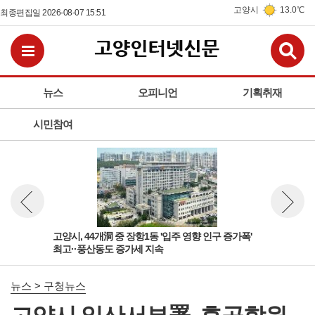
고양시
13.0℃
최종편집일 2026-08-07 15:51
검
전체메뉴보기
뉴스
오피니언
기획취재
시민참여
'다
고양시, 44개洞 중 장항1동 '입주 영향 인구 증가폭'
고양
뉴스 이전보기
뉴스 다
최고··풍산동도 증가세 지속
성아
뉴스 > 구청뉴스