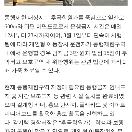
통행제한 대상지는 후곡학원가를 중심으로 일산로
600m
와 뒤편 이면도로로서 운행금지 시간은 매일
12
시부터
23
시까지이며
, 8
월
1
일부터 단속이 시행
됨에 따라 개인형 이동장치 운전자가 통행제한구역
내에서 운행할 경우 범칙금
3
만 원과 벌점
15
점이 부
과되고 보호구역 내 위반행위는 관련 법령에 따라
2
배 가중 처분될 수 있다
.
현재 통행제한구역 지정에 필요한 통행금지 안내표
지 및 시간 보조표지 등 관련 시설 설치를 완료하였
으며 걸개형 배너
,
홍보 반사지
,
플래카드 및 아파트
미디어보드를 활용한 홍보 활동을 진행하고 있
다
.
강기택 경찰서장은
“
후곡학원가는 학생과 보행
자의 통행이 많은 지역으로
,
개인형 이동장치의 무