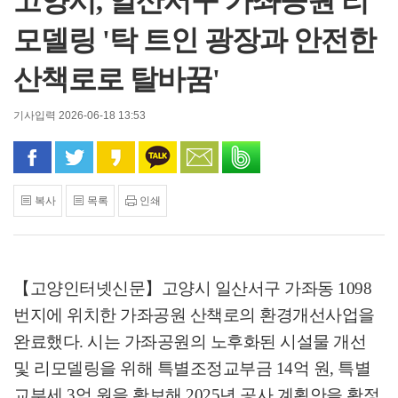
고양시, 일산서구 가좌공원 리
모델링 '탁 트인 광장과 안전한
산책로로 탈바꿈'
기사입력 2026-06-18 13:53
페이스북으로 공유
트위터로 공유
카카오 스토리로 공유
카카오톡으로 공유
문자로 공유
밴드로 공유
복사
목록
인쇄
【고양인터넷신문】
고양시 일산서구 가좌동
1098
번지에 위치한 가좌공원 산책로의 환경개선사업을
완료했다
.
시는 가좌공원의 노후화된 시설물 개선
및 리모델링을 위해 특별조정교부금
14
억 원
,
특별
교부세
3
억 원을 확보해
2025
년 공사 계획안을 확정