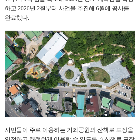
하고
2026
년
2
월부터 사업을 추진해
6
월에 공사를
완료했다
.
시민들이 주로 이용하는 가좌공원의 산책로 포장을
안전하고 쾌적하게 이용할 수 있도록
△
산책로 포장