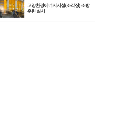
고양환경에너지시설(소각장) 소방
제3
훈련 실시
회 