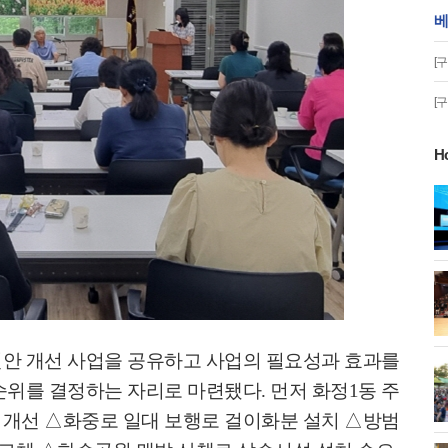
베
[
[
H
게!' 민경선 고양
고양시 폭염특보에 '도로 살수차' 전
면 가동
 이동환 고양시장
물향기수목원 무궁화 절정 '50여 품
종 감상'
현안 개선 사업을 공유하고
사업의 필요성과 효과를
화제' 행주산성
민경선 시장, 2026 고양시장배 볼링
선순위를 결정하는 자리로 마련됐다
.
먼저 화정
1
동 주
대회 시구
 개선
△
화중로 일대 보행로 걸이화분 설치
△
방범