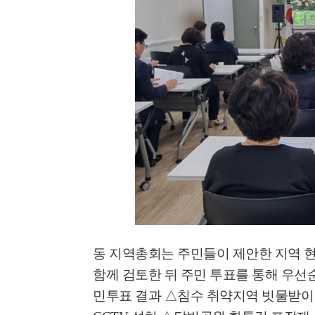
'멈춘 고양, 다시 뛰
시장 취임
민선8기 마무리 한
이임식
동 지역총회는 주민들이 제안한 지역 
'제38회 고양행주문
함께 검토한 뒤 주민 투표를 통해 우
일대 개최
민투표 결과
△
침수 취약지역 빗물받이