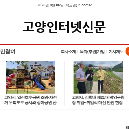
2026
년
8
월
06
일 (목요일) 21:22:02
민참여
회사소개
독자(후원)가입
기사제보
고양시, 일산호수공원 조명·자전
고양시, 김학배 제21대 덕양구청
거 우회도로 공사와 성아공원 산
장 취임··취임식 대신 안전 현장
책로 정비 나선다
살피며 일정 시작
최