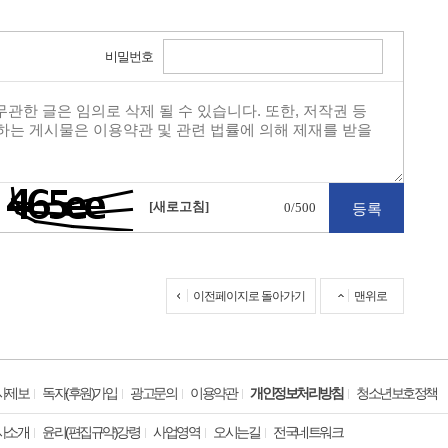
비밀번호
[새로고침]
0
/500
이전페이지로 돌아가기
맨위로
사제보
독자(후원)가입
광고문의
이용약관
개인정보처리방침
청소년보호정책
사소개
윤리(편집규약)강령
사업영역
오시는길
전국네트워크