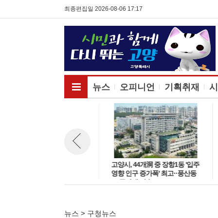
최종편집일 2026-08-06 17:17
전체메뉴보기
뉴스
오피니언
기획취재
시
고양시 주엽어린이도서관, 노후
고양시, 44개洞 중 장항1동 '입주
뉴스 이전보기
시설 교체 재개관 '다락·아기 독
영향 인구 증가폭' 최고··풍산동
서공간 등 조성'
도 증가세 지속
뉴스 > 구청뉴스