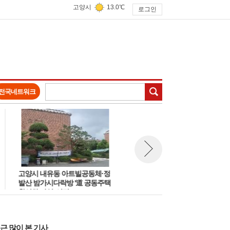
고양시
13.0℃
로그인
검색
전국네트워크
고양시 내유동 아트빌공동체·정
고양시, 일산 라페스타 일대 경
뉴스 다음보기
발산 밤가시다락방 '道 공동주택
관개선 '빛의 거리' 조성 및 반려
활성화 사업' 선정
동물 문화교실 운영
근 많이 본 기사