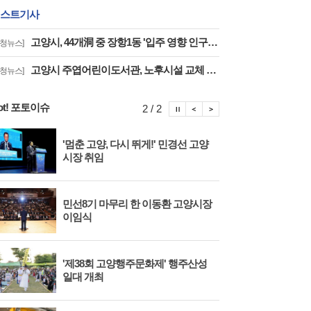
스트기사
고양시, 44개洞 중 장항1동 '입주 영향 인구 증가폭' 최고··풍산동도 증가세 지속
구청뉴스]
고양시 주엽어린이도서관, 노후시설 교체 재개관 '다락·아기 독서공간 등 조성'
구청뉴스]
ot! 포토이슈
포토이슈 정지
포토이슈 이전보기
포토이슈 다음보기
2 / 2
'멈춘 고양, 다시 뛰게!' 민경선 고양
고양
시장 취임
면 
민선8기 마무리 한 이동환 고양시장
물향
이임식
종 
'제38회 고양행주문화제' 행주산성
민경
일대 개최
대회