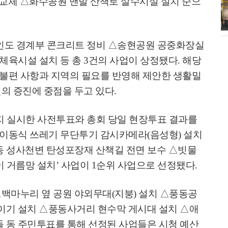
 교체
△
화수공원 맨발 산책로 살수시설 설치 순으
소각장) 소방
제30회 고양특례시장기 배드민턴대
회 개최
인도 경계부 콘크리트 정비
△
송현공원 공중화장실
체육시설 설치 등 총
3
건의 사업이 상정됐다
.
해당
불편 사항과 지역의 필요를 반영해 제안한 생활밀
의 증진에 중점을 두고 있다
.
 실시한 사전투표와 총회 당일 현장투표 결과를
이동식 쓰레기 무단투기 감시카메라
(
음성형
)
설치
동 성사천변 탄성포장재 산책길 전면 보수
△
빗물
 거름망 설치
’
사업이
1
순위 사업으로 선정됐다
.
△
백마누리 옆 공원 야외무대
(
지붕
)
설치
△
풍동공
털이기 설치
△
풍동사거리 현수막 게시대 설치
△
애
 동 주민투표를 통해 선정된 사업들은 시청 예산