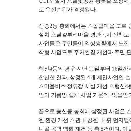
CCTV
설치
△
달빛공원 황톳길 포장재
고양환경에너지시설(
로 우선순위가 결정됐다
.
훈련 실시
삼송
2
동 총회에서는
△
솔밭마을 도로
·
설치
△
달걀부리마을 경관녹지 산책로 
사업들은 주민들이 일상생활에서 느낀 
착형 사업으로 주거환경 개선과 주민 편
행신
4
동의 경우 지난
11
일부터
16
일까지
합산한 결과
,
상정된
4
개 제안사업인
△
△
마을버스 정류장 시설 개선
△
행신
4
받이 거름망 설치 사업 가운데
‘
빗물받이
끝으로 풍산동 총회에 상정된 사업은
원 환경 개선
△
관내 공원 내 흙 먼지
니골 옹벽 벽화 재건 등 총
5
건이다
.
이들