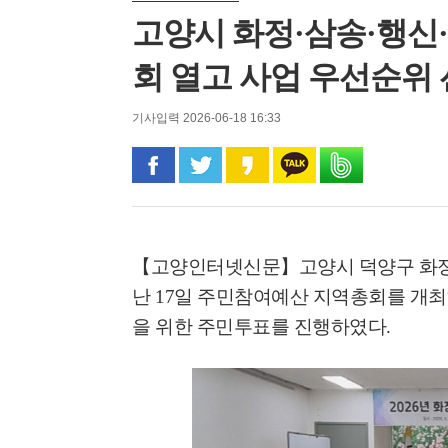
고양시 화정·삼송·행신
회 열고 사업 우선순위
기사입력 2026-06-18 16:33
페이스북으로 공유
트위터로 공유
카카오 스토리로 공유
카카오톡으로 공유
밴드로 공유
【고양인터넷신문】
고양시 덕양구 화
난
17
일 주민참여예산 지역총회를 개
을 위한 주민투표를 진행하였다
.