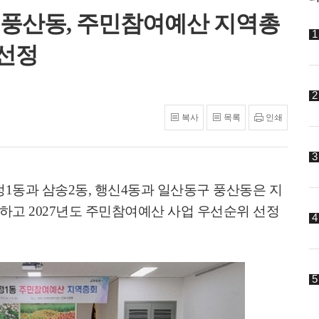
·풍산동, 주민참여예산 지역총
 선정
복사
목록
인쇄
정
1
동과 삼송
2
동
,
행신
4
동과 일산동구 풍산동은 지
최하고
2027
년도 주민참여예산 사업 우선순위 선정