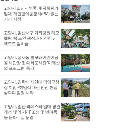
고양시 일산서부署, 후곡학원가
일대 '개인형이동장치(PM) 없는
거리' 지정
고양시, 일산서구 가좌공원 리모
델링 '탁 트인 광장과 안전한 산
책로로 탈바꿈'
고양시, 성사동 별모래어린이공
원 새단장 및 대화도서관 '미래산
업 프로그램' 특강
고양시, 김학배 제21대 덕양구청
장 취임··취임식 대신 안전 현장
살피며 일정 시작
고양시, 일산 라페스타 일대 경관
개선 '빛의 거리' 조성 및 반려동
물 문화교실 운영